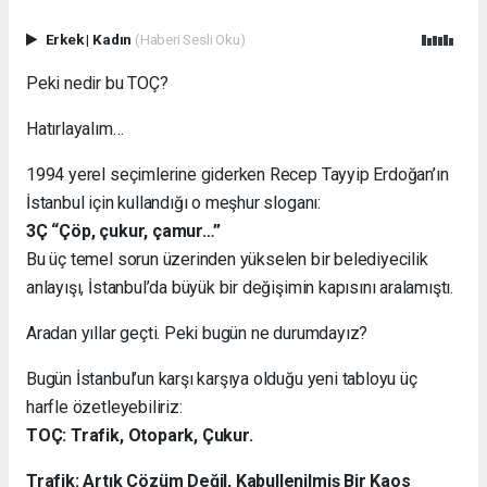
Erkek
|
Kadın
(Haberi Sesli Oku)
Peki nedir bu TOÇ?
Hatırlayalım…
1994 yerel seçimlerine giderken Recep Tayyip Erdoğan’ın
İstanbul için kullandığı o meşhur sloganı:
3Ç “Çöp, çukur, çamur…”
Bu üç temel sorun üzerinden yükselen bir belediyecilik
anlayışı, İstanbul’da büyük bir değişimin kapısını aralamıştı.
Aradan yıllar geçti. Peki bugün ne durumdayız?
Bugün İstanbul’un karşı karşıya olduğu yeni tabloyu üç
harfle özetleyebiliriz:
TOÇ: Trafik, Otopark, Çukur.
Trafik: Artık Çözüm Değil, Kabullenilmiş Bir Kaos