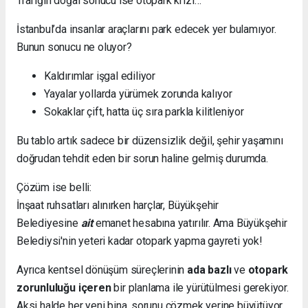
Trafiğin doğal sonucu ise otopark krizi…
İstanbul’da insanlar araçlarını park edecek yer bulamıyor.
Bunun sonucu ne oluyor?
Kaldırımlar işgal ediliyor
Yayalar yollarda yürümek zorunda kalıyor
Sokaklar çift, hatta üç sıra parkla kilitleniyor
Bu tablo artık sadece bir düzensizlik değil, şehir yaşamını
doğrudan tehdit eden bir sorun haline gelmiş durumda.
Çözüm ise belli:
İnşaat ruhsatları alınırken harçlar, Büyükşehir
Belediyesine
ait
emanet hesabına yatırılır. Ama Büyükşehir
Belediysi'nin yeteri kadar otopark yapma gayreti yok!
Ayrıca kentsel dönüşüm süreçlerinin
ada bazlı
ve
otopark
zorunluluğu içeren
bir planlama ile yürütülmesi gerekiyor.
Aksi halde her yeni bina, sorunu çözmek yerine büyütüyor.