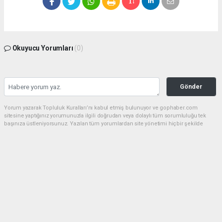
Okuyucu Yorumları
(0)
Gönder
Yorum yazarak Topluluk Kuralları’nı kabul etmiş bulunuyor ve gophaber.com
sitesine yaptığınız yorumunuzla ilgili doğrudan veya dolaylı tüm sorumluluğu tek
başınıza üstleniyorsunuz. Yazılan tüm yorumlardan site yönetimi hiçbir şekilde
sorumlu tutulamaz.
haber paketi
haber scripti
haber yazılımı
Tüm hakları saklı tutulmaktadır.Copyright 2026©
Haber Yazılımı:
Web Aksiyon ®