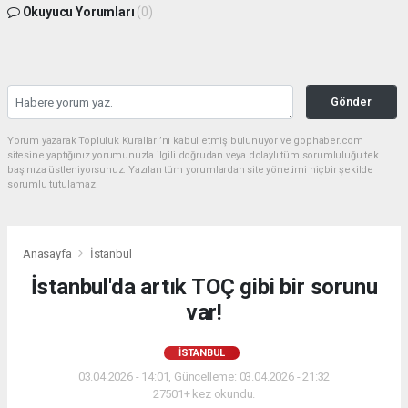
Okuyucu Yorumları
(0)
Gönder
Yorum yazarak Topluluk Kuralları’nı kabul etmiş bulunuyor ve gophaber.com
sitesine yaptığınız yorumunuzla ilgili doğrudan veya dolaylı tüm sorumluluğu tek
başınıza üstleniyorsunuz. Yazılan tüm yorumlardan site yönetimi hiçbir şekilde
sorumlu tutulamaz.
Anasayfa
İstanbul
İstanbul'da artık TOÇ gibi bir sorunu
var!
İSTANBUL
03.04.2026 - 14:01, Güncelleme: 03.04.2026 - 21:32
27501+ kez okundu.