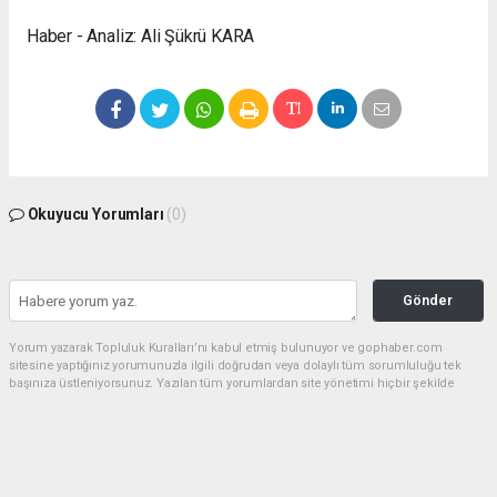
Haber - Analiz: Ali Şükrü KARA
Okuyucu Yorumları
(0)
Gönder
Yorum yazarak Topluluk Kuralları’nı kabul etmiş bulunuyor ve gophaber.com
sitesine yaptığınız yorumunuzla ilgili doğrudan veya dolaylı tüm sorumluluğu tek
başınıza üstleniyorsunuz. Yazılan tüm yorumlardan site yönetimi hiçbir şekilde
sorumlu tutulamaz.