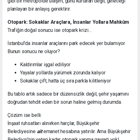
gibi bir metropolde ulaşım, günü kurtaran değil, geleceği
planlayan bir anlayış gerektirir.
Otopark: Sokaklar Araçlara, İnsanlar Yollara Mahkûm
Trafiğin doğal sonucu ise otopark krizi…
İstanbul’da insanlar araçlarını park edecek yer bulamıyor.
Bunun sonucu ne oluyor?
Kaldırımlar işgal ediliyor
Yayalar yollarda yürümek zorunda kalıyor
Sokaklar çift, hatta üç sıra parkla kilitleniyor
Bu tablo artık sadece bir düzensizlik değil, şehir yaşamını
doğrudan tehdit eden bir sorun haline gelmiş durumda.
Çözüm ise belli:
İnşaat ruhsatları alınırken harçlar, Büyükşehir
Belediyesine
ait
emanet hesabına yatırılır. Ama Büyükşehir
Belediysi'nin yeteri kadar otopark yapma gayreti yok!