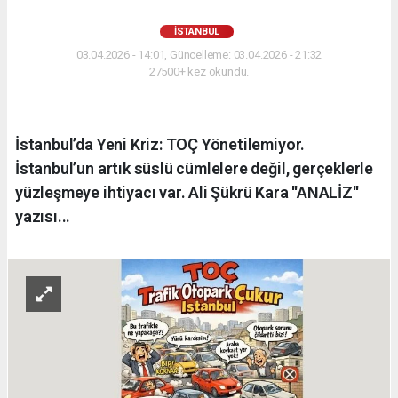
İSTANBUL
03.04.2026 - 14:01, Güncelleme: 03.04.2026 - 21:32
27500+ kez okundu.
İstanbul’da Yeni Kriz: TOÇ Yönetilemiyor.
İstanbul’un artık süslü cümlelere değil, gerçeklerle
yüzleşmeye ihtiyacı var. Ali Şükrü Kara ''ANALİZ''
yazısı...