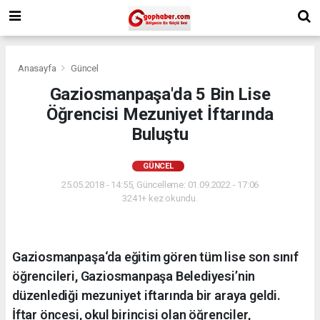
Anasayfa
Güncel
Gaziosmanpaşa'da 5 Bin Lise
Öğrencisi Mezuniyet İftarında
Buluştu
GÜNCEL
25.05.2018 - 14:55, Güncelleme: 01.09.2022 - 17:06
3241+ kez okundu.
Gaziosmanpaşa‘da eğitim gören tüm lise son sınıf
öğrencileri, Gaziosmanpaşa Belediyesi’nin
düzenlediği mezuniyet iftarında bir araya geldi.
İftar öncesi, okul birincisi olan öğrenciler,