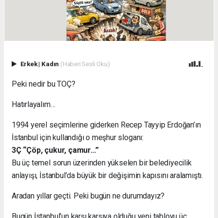
Erkek
|
Kadın
(Haberi Sesli Oku)
Peki nedir bu TOÇ?
Hatırlayalım…
1994 yerel seçimlerine giderken Recep Tayyip Erdoğan’ın
İstanbul için kullandığı o meşhur sloganı:
3Ç “Çöp, çukur, çamur…”
Bu üç temel sorun üzerinden yükselen bir belediyecilik
anlayışı, İstanbul’da büyük bir değişimin kapısını aralamıştı.
Aradan yıllar geçti. Peki bugün ne durumdayız?
Bugün İstanbul’un karşı karşıya olduğu yeni tabloyu üç