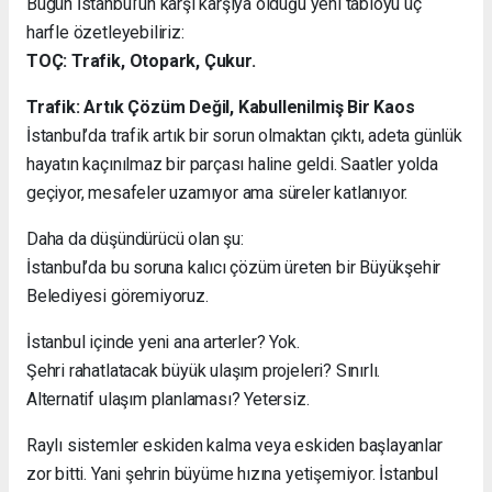
Bugün İstanbul’un karşı karşıya olduğu yeni tabloyu üç
harfle özetleyebiliriz:
TOÇ: Trafik, Otopark, Çukur.
Trafik: Artık Çözüm Değil, Kabullenilmiş Bir Kaos
İstanbul’da trafik artık bir sorun olmaktan çıktı, adeta günlük
hayatın kaçınılmaz bir parçası haline geldi. Saatler yolda
geçiyor, mesafeler uzamıyor ama süreler katlanıyor.
Daha da düşündürücü olan şu:
İstanbul’da bu soruna kalıcı çözüm üreten bir Büyükşehir
Belediyesi göremiyoruz.
İstanbul içinde yeni ana arterler? Yok.
Şehri rahatlatacak büyük ulaşım projeleri? Sınırlı.
Alternatif ulaşım planlaması? Yetersiz.
Raylı sistemler eskiden kalma veya eskiden başlayanlar
zor bitti. Yani şehrin büyüme hızına yetişemiyor. İstanbul