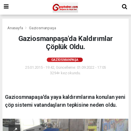
Anasayfa
Gaziosmanpaşa
Gaziosmanpaşa'da Kaldırımlar
Çöplük Oldu.
GAZIOSMANPAŞA
25.01.2015 - 19:42, Güncelleme: 01.09.2022 - 17:05
3294+ kez okundu.
Gaziosmnapaşa'da yaya kaldırımlarına konulan yeni
çöp sistemi vatandaşların tepkisine neden oldu.