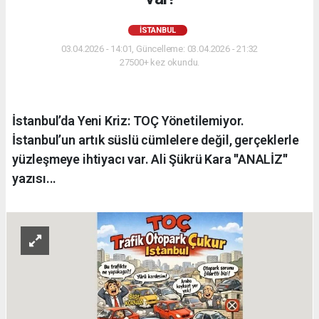
İSTANBUL
03.04.2026 - 14:01, Güncelleme: 03.04.2026 - 21:32
27500+ kez okundu.
İstanbul’da Yeni Kriz: TOÇ Yönetilemiyor.
İstanbul’un artık süslü cümlelere değil, gerçeklerle
yüzleşmeye ihtiyacı var. Ali Şükrü Kara ''ANALİZ''
yazısı...