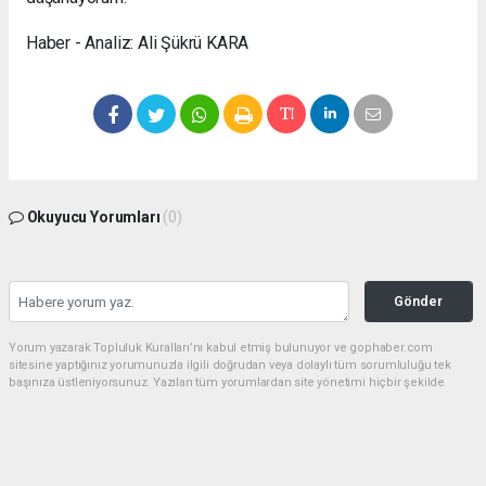
Haber - Analiz: Ali Şükrü KARA
Okuyucu Yorumları
(0)
Gönder
Yorum yazarak Topluluk Kuralları’nı kabul etmiş bulunuyor ve gophaber.com
sitesine yaptığınız yorumunuzla ilgili doğrudan veya dolaylı tüm sorumluluğu tek
başınıza üstleniyorsunuz. Yazılan tüm yorumlardan site yönetimi hiçbir şekilde
sorumlu tutulamaz.