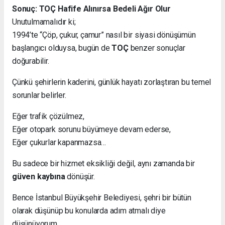
Sonuç: TOÇ Hafife Alınırsa Bedeli Ağır Olur
Unutulmamalıdır ki;
1994’te “Çöp, çukur, çamur” nasıl bir siyasi dönüşümün
başlangıcı olduysa, bugün de
TOÇ
benzer sonuçlar
doğurabilir.
Çünkü şehirlerin kaderini, günlük hayatı zorlaştıran bu temel
sorunlar belirler.
Eğer trafik çözülmez,
Eğer otopark sorunu büyümeye devam ederse,
Eğer çukurlar kapanmazsa…
Bu sadece bir hizmet eksikliği değil, aynı zamanda bir
güven kaybına
dönüşür.
Bence İstanbul Büyükşehir Belediyesi, şehri bir bütün
olarak düşünüp bu konularda adım atmalı diye
düşünüyorum.