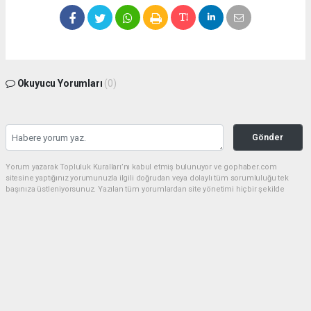
Okuyucu Yorumları
(0)
Gönder
Yorum yazarak Topluluk Kuralları’nı kabul etmiş bulunuyor ve gophaber.com
sitesine yaptığınız yorumunuzla ilgili doğrudan veya dolaylı tüm sorumluluğu tek
başınıza üstleniyorsunuz. Yazılan tüm yorumlardan site yönetimi hiçbir şekilde
sorumlu tutulamaz.
haber paketi
haber scripti
haber yazılımı
Tüm hakları saklı tutulmaktadır.Copyright 2026©