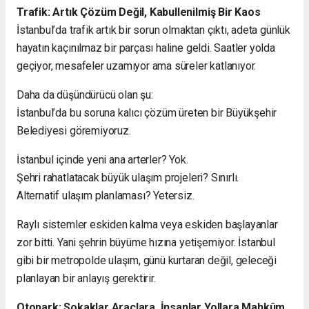
Trafik: Artık Çözüm Değil, Kabullenilmiş Bir Kaos
İstanbul’da trafik artık bir sorun olmaktan çıktı, adeta günlük
hayatın kaçınılmaz bir parçası haline geldi. Saatler yolda
geçiyor, mesafeler uzamıyor ama süreler katlanıyor.
Daha da düşündürücü olan şu:
İstanbul’da bu soruna kalıcı çözüm üreten bir Büyükşehir
Belediyesi göremiyoruz.
İstanbul içinde yeni ana arterler? Yok.
Şehri rahatlatacak büyük ulaşım projeleri? Sınırlı.
Alternatif ulaşım planlaması? Yetersiz.
Raylı sistemler eskiden kalma veya eskiden başlayanlar
zor bitti. Yani şehrin büyüme hızına yetişemiyor. İstanbul
gibi bir metropolde ulaşım, günü kurtaran değil, geleceği
planlayan bir anlayış gerektirir.
Otopark: Sokaklar Araçlara, İnsanlar Yollara Mahkûm