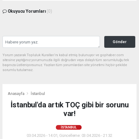
Okuyucu Yorumları
(0)
Gönder
Yorum yazarak Topluluk Kuralları’nı kabul etmiş bulunuyor ve gophaber.com
sitesine yaptığınız yorumunuzla ilgili doğrudan veya dolaylı tüm sorumluluğu tek
başınıza üstleniyorsunuz. Yazılan tüm yorumlardan site yönetimi hiçbir şekilde
sorumlu tutulamaz.
Anasayfa
İstanbul
İstanbul'da artık TOÇ gibi bir sorunu
var!
İSTANBUL
03.04.2026 - 14:01, Güncelleme: 03.04.2026 - 21:32