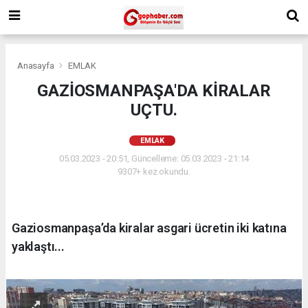
Anasayfa
EMLAK
GAZİOSMANPAŞA'DA KİRALAR
UÇTU.
EMLAK
05.03.2023 - 20:51, Güncelleme: 05.03.2023 - 21:14
9307+ kez okundu.
Gaziosmanpaşa’da kiralar asgari ücretin iki katına
yaklaştı...