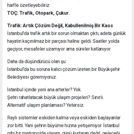
harfle özetleyebiliriz:
TOÇ: Trafik, Otopark, Çukur.
Trafik: Artık Çözüm Değil, Kabullenilmiş Bir Kaos
İstanbul’da trafik artık bir sorun olmaktan çıktı, adeta günlük
hayatın kaçınılmaz bir parçası haline geldi. Saatler yolda
geçiyor, mesafeler uzamıyor ama süreler katlanıyor.
Daha da düşündürücü olan şu:
İstanbul’da bu soruna kalıcı çözüm üreten bir Büyükşehir
Belediyesi göremiyoruz.
İstanbul içinde yeni ana arterler? Yok.
Şehri rahatlatacak büyük ulaşım projeleri? Sınırlı.
Alternatif ulaşım planlaması? Yetersiz.
Raylı sistemler eskiden kalma veya eskiden başlayanlar
zor bitti. Yani şehrin büyüme hızına yetişemiyor. İstanbul
gibi bir metropolde ulaşım, günü kurtaran değil, geleceği