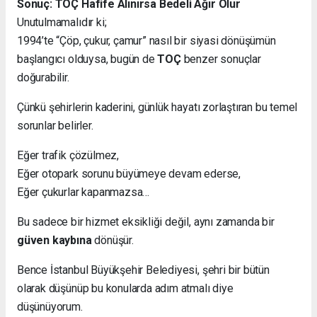
Sonuç: TOÇ Hafife Alınırsa Bedeli Ağır Olur
Unutulmamalıdır ki;
1994’te “Çöp, çukur, çamur” nasıl bir siyasi dönüşümün
başlangıcı olduysa, bugün de
TOÇ
benzer sonuçlar
doğurabilir.
Çünkü şehirlerin kaderini, günlük hayatı zorlaştıran bu temel
sorunlar belirler.
Eğer trafik çözülmez,
Eğer otopark sorunu büyümeye devam ederse,
Eğer çukurlar kapanmazsa…
Bu sadece bir hizmet eksikliği değil, aynı zamanda bir
güven kaybına
dönüşür.
Bence İstanbul Büyükşehir Belediyesi, şehri bir bütün
olarak düşünüp bu konularda adım atmalı diye
düşünüyorum.