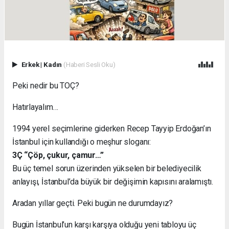
Erkek
|
Kadın
(Haberi Sesli Oku)
Peki nedir bu TOÇ?
Hatırlayalım…
1994 yerel seçimlerine giderken Recep Tayyip Erdoğan’ın
İstanbul için kullandığı o meşhur sloganı:
3Ç “Çöp, çukur, çamur…”
Bu üç temel sorun üzerinden yükselen bir belediyecilik
anlayışı, İstanbul’da büyük bir değişimin kapısını aralamıştı.
Aradan yıllar geçti. Peki bugün ne durumdayız?
Bugün İstanbul’un karşı karşıya olduğu yeni tabloyu üç