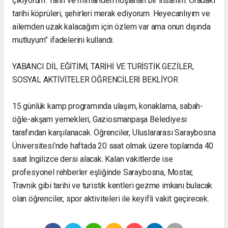
çıkıyorum. Tarih ve mimariden hoşlanan bir insanım. Oradaki
tarihi köprüleri, şehirleri merak ediyorum. Heyecanlıyım ve
ailemden uzak kalacağım için özlem var ama onun dışında
mutluyum” ifadelerini kullandı.
YABANCI DİL EĞİTİMİ, TARİHİ VE TURİSTİK GEZİLER,
SOSYAL AKTİVİTELER ÖĞRENCİLERİ BEKLİYOR
15 günlük kamp programında ulaşım, konaklama, sabah-
öğle-akşam yemekleri, Gaziosmanpaşa Belediyesi
tarafından karşılanacak. Öğrenciler, Uluslararası Saraybosna
Üniversitesi’nde haftada 20 saat olmak üzere toplamda 40
saat İngilizce dersi alacak. Kalan vakitlerde ise
profesyonel rehberler eşliğinde Saraybosna, Mostar,
Travnik gibi tarihi ve turistik kentleri gezme imkanı bulacak
olan öğrenciler, spor aktiviteleri ile keyifli vakit geçirecek.