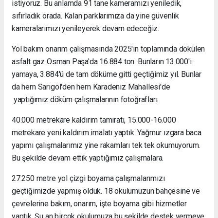
istiyoruz. Bu anlamda 91 tane kameramızı yeniledik,
sıfırladık orada. Kalan parklarımıza da yine güvenlik
kameralarımızı yenileyerek devam edeceğiz.
Yol bakım onarım çalışmasında 2025'in toplamında dökülen
asfalt gaz Osman Paşa'da 16.884 ton. Bunların 13.000'i
yamaya, 3.884'ü de tam döküme gitti geçtiğimiz yıl. Bunlar
da hem Sarıgöl'den hem Karadeniz Mahallesi'de
yaptığımız döküm çalışmalarının fotoğrafları.
40.000 metrekare kaldırım tamiratı, 15.000-16.000
metrekare yeni kaldırım imalatı yaptık. Yağmur ızgara baca
yapımı çalışmalarımız yine rakamları tek tek okumuyorum.
Bu şekilde devam ettik yaptığımız çalışmalara.
27.250 metre yol çizgi boyama çalışmalarımızı
geçtiğimizde yapmış olduk. 18 okulumuzun bahçesine ve
çevrelerine bakım, onarım, işte boyama gibi hizmetler
yaptık. Şu an birçok okulumuza bu şekilde destek vermeye