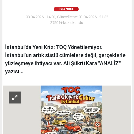
İSTANBUL
03.04.2026 - 14:01, Güncelleme: 03.04.2026 - 21:32
27501+ kez okundu.
İstanbul’da Yeni Kriz: TOÇ Yönetilemiyor.
İstanbul’un artık süslü cümlelere değil, gerçeklerle
yüzleşmeye ihtiyacı var. Ali Şükrü Kara ''ANALİZ''
yazısı...