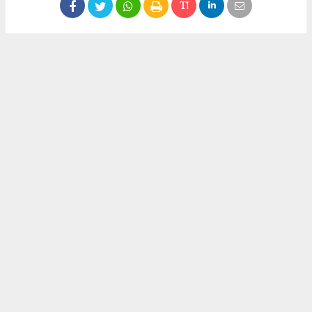
Okuyucu Yorumları
(0)
Gönder
Yorum yazarak Topluluk Kuralları’nı kabul etmiş bulunuyor ve gophaber.com
sitesine yaptığınız yorumunuzla ilgili doğrudan veya dolaylı tüm sorumluluğu tek
başınıza üstleniyorsunuz. Yazılan tüm yorumlardan site yönetimi hiçbir şekilde
sorumlu tutulamaz.
haber paketi
haber scripti
haber yazılımı
Tüm hakları saklı tutulmaktadır.Copyright 2026©
Haber Yazılımı:
Web Aksiyon ®