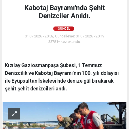
Kabotaj Bayramı'nda Şehit
Denizciler Anıldı.
GÜNCEL
01.07.2026 - 20:02, Güncelleme: 01.07.2026 - 20:19
33781+ kez okundu.
Kızılay Gaziosmanpaşa Şubesi, 1 Temmuz
Denizcilik ve Kabotaj Bayramı'nın 100. yılı dolayısı
ile Eyüpsultan İskelesi'nde denize gül bırakarak
şehit şehit denizcileri andı.