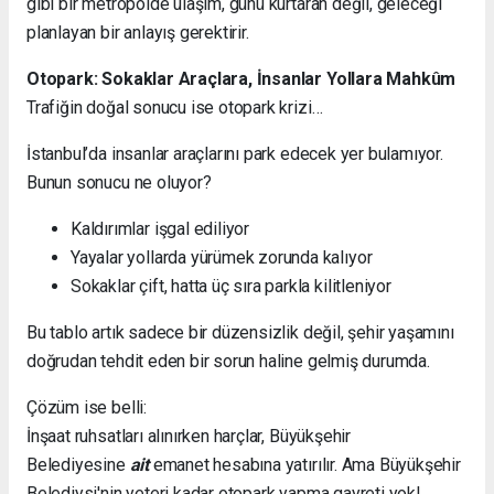
gibi bir metropolde ulaşım, günü kurtaran değil, geleceği
planlayan bir anlayış gerektirir.
Otopark: Sokaklar Araçlara, İnsanlar Yollara Mahkûm
Trafiğin doğal sonucu ise otopark krizi…
İstanbul’da insanlar araçlarını park edecek yer bulamıyor.
Bunun sonucu ne oluyor?
Kaldırımlar işgal ediliyor
Yayalar yollarda yürümek zorunda kalıyor
Sokaklar çift, hatta üç sıra parkla kilitleniyor
Bu tablo artık sadece bir düzensizlik değil, şehir yaşamını
doğrudan tehdit eden bir sorun haline gelmiş durumda.
Çözüm ise belli:
İnşaat ruhsatları alınırken harçlar, Büyükşehir
Belediyesine
ait
emanet hesabına yatırılır. Ama Büyükşehir
Belediysi'nin yeteri kadar otopark yapma gayreti yok!