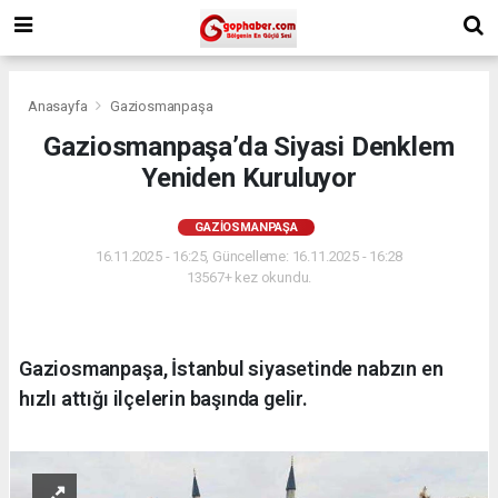
Anasayfa
Gaziosmanpaşa
Gaziosmanpaşa’da Siyasi Denklem
Yeniden Kuruluyor
GAZIOSMANPAŞA
16.11.2025 - 16:25, Güncelleme: 16.11.2025 - 16:28
13567+ kez okundu.
Gaziosmanpaşa, İstanbul siyasetinde nabzın en
hızlı attığı ilçelerin başında gelir.