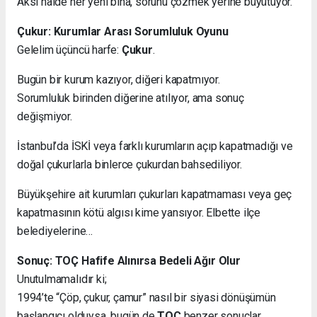
Aksi halde her yeni bina, sorunu çözmek yerine büyütüyor.
Çukur: Kurumlar Arası Sorumluluk Oyunu
Gelelim üçüncü harfe:
Çukur
.
Bugün bir kurum kazıyor, diğeri kapatmıyor.
Sorumluluk birinden diğerine atılıyor, ama sonuç
değişmiyor.
İstanbul’da İSKİ veya farklı kurumların açıp kapatmadığı ve
doğal çukurlarla binlerce çukurdan bahsediliyor.
Büyükşehire ait kurumları çukurları kapatmaması veya geç
kapatmasının kötü algısı kime yansıyor. Elbette ilçe
belediyelerine…
Sonuç: TOÇ Hafife Alınırsa Bedeli Ağır Olur
Unutulmamalıdır ki;
1994’te “Çöp, çukur, çamur” nasıl bir siyasi dönüşümün
başlangıcı olduysa, bugün de
TOÇ
benzer sonuçlar