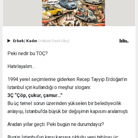
Erkek
|
Kadın
(Haberi Sesli Oku)
Peki nedir bu TOÇ?
Hatırlayalım…
1994 yerel seçimlerine giderken Recep Tayyip Erdoğan’ın
İstanbul için kullandığı o meşhur sloganı:
3Ç “Çöp, çukur, çamur…”
Bu üç temel sorun üzerinden yükselen bir belediyecilik
anlayışı, İstanbul’da büyük bir değişimin kapısını aralamıştı.
Aradan yıllar geçti. Peki bugün ne durumdayız?
Bugün İstanbul’un karşı karşıya olduğu yeni tabloyu üç