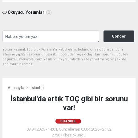
Okuyucu Yorumları
(0)
Gönder
Yorum yazarak Topluluk Kuralları’nı kabul etmiş bulunuyor ve gophaber.com
sitesine yaptığınız yorumunuzla ilgili doğrudan veya dolaylı tüm sorumluluğu tek
başınıza üstleniyorsunuz. Yazılan tüm yorumlardan site yönetimi hiçbir şekilde
sorumlu tutulamaz.
Anasayfa
İstanbul
İstanbul'da artık TOÇ gibi bir sorunu
var!
İSTANBUL
03.04.2026 - 14:01, Güncelleme: 03.04.2026 - 21:32
27507+ kez okundu.