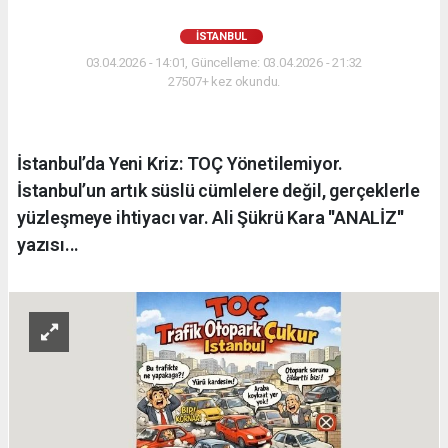
İSTANBUL
03.04.2026 - 14:01, Güncelleme: 03.04.2026 - 21:32
27507+ kez okundu.
İstanbul’da Yeni Kriz: TOÇ Yönetilemiyor.
İstanbul’un artık süslü cümlelere değil, gerçeklerle
yüzleşmeye ihtiyacı var. Ali Şükrü Kara ''ANALİZ''
yazısı...