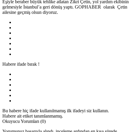
Eşiyle beraber büyük tehlike atlatan Zikri Çetin, yol yardım ekibinin
gelmesiyle İstanbul’a geri dönüş yaptı. GOPHABER olarak Çetin
ailesine geçmiş olsun diyoruz.
Habere ifade bırak !
Bu habere hiç ifade kullanılmamış ilk ifadeyi siz kullanın.
Habere ait etiket tanımlanmamış.
Okuyucu Yorumları
(0)
Yorumunuz başarıyla alındı, inceleme ardından en kısa sürede