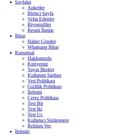
Sayfalar
Anketler
Birinci Sayfa
Vefat Edenler
Biyografiler
Resmi İlanlar
İhbar
Haber Gönder
Whatsapp İhbar
Kurumsal
Hakkımızda
Künyemiz
Yayın İlkeleri
Kullanım Şartları
Veri Politikası
Gizlilik Politikası
İletişim
Çerez Politikası
Test Bir
Test İki
Test Uc
Kullanıcı Sözleşmesi
Reklam Ver
İletişim