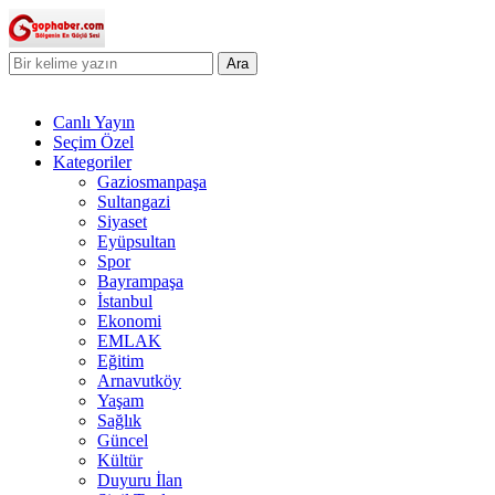
Ara
Canlı Yayın
Seçim Özel
Kategoriler
Gaziosmanpaşa
Sultangazi
Siyaset
Eyüpsultan
Spor
Bayrampaşa
İstanbul
Ekonomi
EMLAK
Eğitim
Arnavutköy
Yaşam
Sağlık
Güncel
Kültür
Duyuru İlan