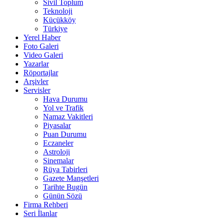
Sivil Toplum
Teknoloji
Küçükköy
Türkiye
Yerel Haber
Foto Galeri
Video Galeri
Yazarlar
Röportajlar
Arşivler
Servisler
Hava Durumu
Yol ve Trafik
Namaz Vakitleri
Piyasalar
Puan Durumu
Eczaneler
Astroloji
Sinemalar
Rüya Tabirleri
Gazete Manşetleri
Tarihte Bugün
Günün Sözü
Firma Rehberi
Seri İlanlar