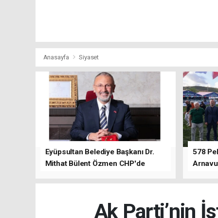
Anasayfa
Siyaset
Eyüpsultan Belediye Başkanı Dr.
578 Peh
Mithat Bülent Özmen CHP'de
Arnavu
kalacağını ifade etti.
Ak Parti’nin İ