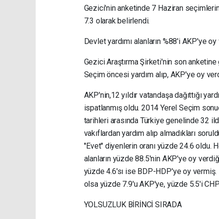
Gezici'nin anketinde 7 Haziran seçimlerin
7.3 olarak belirlendi.
Devlet yardımı alanların %88'i AKP'ye oy 
Gezici Araştırma Şirketi'nin son anketine
Seçim öncesi yardım alıp, AKP'ye oy verdi
AKP'nin,12 yıldır vatandaşa dağıttığı yar
ispatlanmış oldu. 2014 Yerel Seçim sonuçl
tarihleri arasında Türkiye genelinde 32 ild
vakıflardan yardım alıp almadıkları soruld
''Evet'' diyenlerin oranı yüzde 24.6 oldu.
alanların yüzde 88.5'nin AKP'ye oy verdiğ
yüzde 4.6'sı ise BDP-HDP'ye oy vermiş. B
olsa yüzde 7.9'u AKP'ye, yüzde 5.5'i CHP'
YOLSUZLUK BİRİNCİ SIRADA