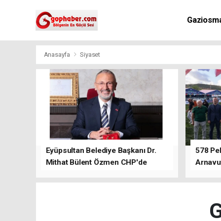
Gaziosm
Anasayfa
Siyaset
Eyüpsultan Belediye Başkanı Dr.
578 Peh
Mithat Bülent Özmen CHP'de
Arnavu
kalacağını ifade etti.
G