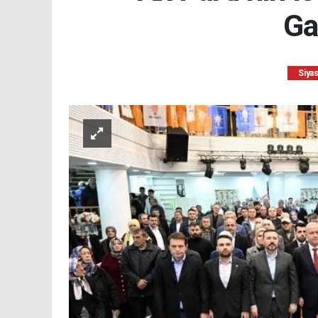
Ga
Siya