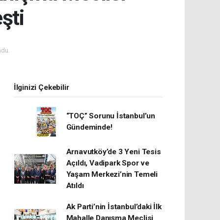
şti
ndu.
İlginizi Çekebilir
“TOÇ” Sorunu İstanbul’un
Gündeminde!
Arnavutköy’de 3 Yeni Tesis
Açıldı, Vadipark Spor ve
Yaşam Merkezi’nin Temeli
Atıldı
Ak Parti’nin İstanbul’daki İlk
Mahalle Danışma Meclisi