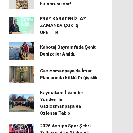
bir sorunu var!
ERAY KARADENİZ: AZ
ZAMANDA ÇOK İŞ
ÜRETTİK.
Kabotaj Bayramı'nda Şehit
Denizciler Anıldı.
Gaziosmanpaşa’da İmar
Planlarında Köklü Değişiklik
Kaymakam İskender
Yönden ile
Gaziosmanpaşa'da
Özlenen Tablo
2026 Avrupa Spor Şehri
Sultangazi’ye Görkemli