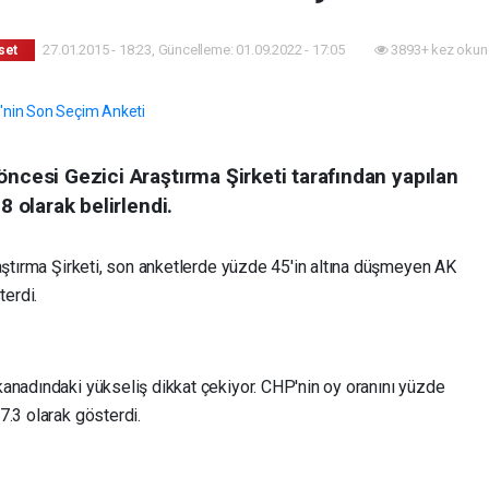
27.01.2015 - 18:23, Güncelleme: 01.09.2022 - 17:05
3893+ kez okun
set
öncesi Gezici Araştırma Şirketi tarafından yapılan
8 olarak belirlendi.
aştırma Şirketi, son anketlerde yüzde 45'in altına düşmeyen AK
terdi.
anadındaki yükseliş dikkat çekiyor. CHP'nin oy oranını yüzde
7.3 olarak gösterdi.