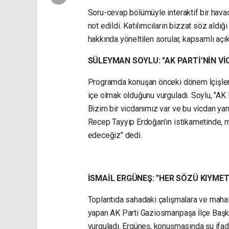
Soru-cevap bölümüyle interaktif bir havad
not edildi. Katılımcıların bizzat söz al
hakkında yöneltilen sorular, kapsamlı açık
SÜLEYMAN SOYLU: "AK PARTİ’NİN 
Programda konuşan önceki dönem İçişleri 
içe olmak olduğunu vurguladı. Soylu, "AK 
Bizim bir vicdanımız var ve bu vicdan y
Recep Tayyip Erdoğan’ın istikametinde,
edeceğiz" dedi.
İSMAİL ERGÜNEŞ: "HER SÖZÜ KIYMET
Toplantıda sahadaki çalışmalara ve mahal
yapan AK Parti Gaziosmanpaşa İlçe Başkanı
vurguladı. Ergüneş, konuşmasında şu ifade