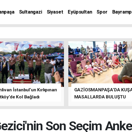
anpaşa
Sultangazi
Siyaset
Eyüpsultan
Spor
Bayramp
livan İstanbul’un Kırkpınarı
GAZİOSMANPAŞA’DA KUŞ
tköy’de Kol Bağladı
MASALLARDA BULUŞTU
ezici'nin Son Seçim Anke