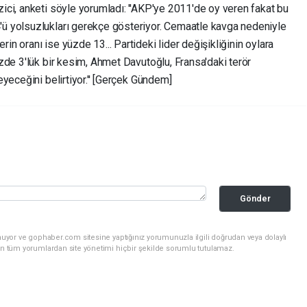
ci, anketi söyle yorumladı: ''AKP'ye 2011'de oy veren fakat bu
 yolsuzlukları gerekçe gösteriyor. Cemaatle kavga nedeniyle
 oranı ise yüzde 13... Partideki lider değişikliğinin oylara
zde 3'lük bir kesim, Ahmet Davutoğlu, Fransa'daki terör
yeceğini belirtiyor.'' [Gerçek Gündem]
Gönder
nuyor ve gophaber.com sitesine yaptığınız yorumunuzla ilgili doğrudan veya dolaylı
an tüm yorumlardan site yönetimi hiçbir şekilde sorumlu tutulamaz.