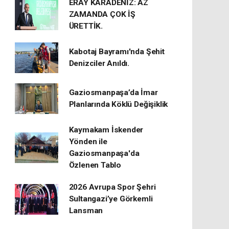
ERAY KARADENİZ: AZ
ZAMANDA ÇOK İŞ
ÜRETTİK.
Kabotaj Bayramı'nda Şehit
Denizciler Anıldı.
Gaziosmanpaşa’da İmar
Planlarında Köklü Değişiklik
Kaymakam İskender
Yönden ile
Gaziosmanpaşa'da
Özlenen Tablo
2026 Avrupa Spor Şehri
Sultangazi’ye Görkemli
Lansman