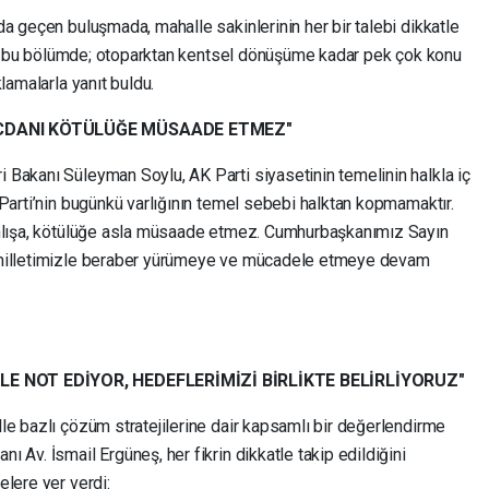
a geçen buluşmada, mahalle sakinlerinin her bir talebi dikkatle
dığı bu bölümde; otoparktan kentsel dönüşüme kadar pek çok konu
lamalarla yanıt buldu.
VİCDANI KÖTÜLÜĞE MÜSAADE ETMEZ"
Bakanı Süleyman Soylu, AK Parti siyasetinin temelinin halkla iç
Parti’nin bugünkü varlığının temel sebebi halktan kopmamaktır.
anlışa, kötülüğe asla müsaade etmez. Cumhurbaşkanımız Sayın
 milletimizle beraber yürümeye ve mücadele etmeye devam
LE NOT EDİYOR, HEDEFLERİMİZİ BİRLİKTE BELİRLİYORUZ"
le bazlı çözüm stratejilerine dair kapsamlı bir değerlendirme
 Av. İsmail Ergüneş, her fikrin dikkatle takip edildiğini
lere yer verdi: