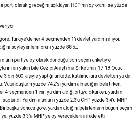
e parti olarak gireceğini açıklayan HDP'nin oy oranı ise yüzde
veriyor
 göre; Türkiye'de her 4 seçmenden 1'i devlet yardımı alıyor.
ğini söyleyenlerin oranı yüzde 88.5...
dımların partiye oy olarak döndüğü son seçim anketiyle
arını en yakın bile Gezici Araştırma Şirketi'nin, 17-18 Ocak
e 3 bin 600 kişiyle yaptığı ankette, katılımcılara devletten ya da
u. Vatandaşların yüzde 74.2'si yardım almadığını belirtirken,
 Her 4 seçmenden 1'inin yardım aldığı ortaya çıkarken, yardım
i saptandı. Yardım alanların yüzde 2.3'ü CHP, yüzde 3.4'ü MHP,
ir başka sonuca göre; yardım aldığını belirtenlerin bugün seçim
ye, yüzde 3.3'ü MHP'ye oy vereceklerini ifade etti.