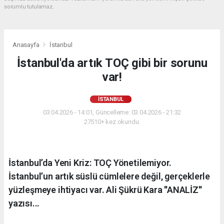
sorumlu tutulamaz.
Anasayfa
İstanbul
İstanbul'da artık TOÇ gibi bir sorunu
var!
İSTANBUL
03.04.2026 - 14:01, Güncelleme: 03.04.2026 - 21:32
27510+ kez okundu.
İstanbul’da Yeni Kriz: TOÇ Yönetilemiyor.
İstanbul’un artık süslü cümlelere değil, gerçeklerle
yüzleşmeye ihtiyacı var. Ali Şükrü Kara ''ANALİZ''
yazısı...