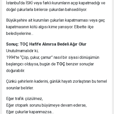
İstanbul’da İSKİ veya farklı kurumların açıp kapatmadığı ve
doğal çukurlarla binlerce çukurdan bahsediliyor.
Büyükşehire ait kurumları çukurları kapatmaması veya geç
kapatmasının kötü algısı kime yansıyor. Elbette ilçe
belediyelerine…
Sonuç: TOÇ Hafife Alınırsa Bedeli Ağır Olur
Unutulmamalıdır ki;
1994’te “Çöp, çukur, çamur” nasıl bir siyasi dönüşümün
başlangıcı olduysa, bugün de
TOÇ
benzer sonuçlar
doğurabilir.
Çünkü şehirlerin kaderini, günlük hayatı zorlaştıran bu temel
sorunlar belirler.
Eğer trafik çözülmez,
Eğer otopark sorunu büyümeye devam ederse,
Eğer çukurlar kapanmazsa…