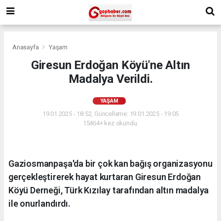
Anasayfa
Yaşam
Giresun Erdoğan Köyü'ne Altın
Madalya Verildi.
YAŞAM
19.01.2025 - 18:52, Güncelleme: 19.01.2025 - 19:05
15464+ kez okundu.
Gaziosmanpaşa'da bir çok kan bağış organizasyonu
gerçekleştirerek hayat kurtaran Giresun Erdoğan
Köyü Derneği, Türk Kızılay tarafından altın madalya
ile onurlandırdı.