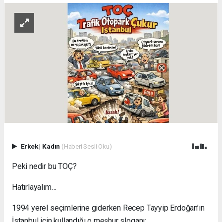
Erkek
|
Kadın
(Haberi Sesli Oku)
Peki nedir bu TOÇ?
Hatırlayalım…
1994 yerel seçimlerine giderken Recep Tayyip Erdoğan’ın
İstanbul için kullandığı o meşhur sloganı: