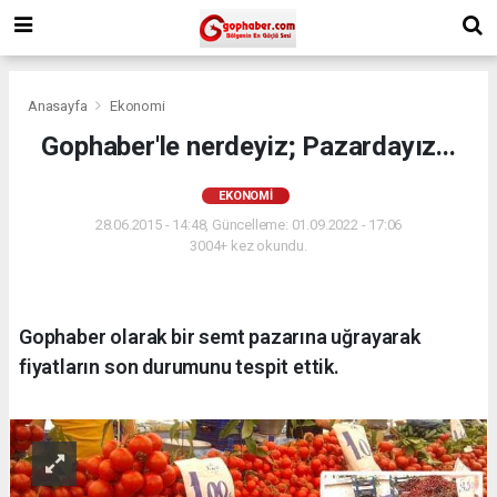
Anasayfa
Ekonomi
Gophaber'le nerdeyiz; Pazardayız...
EKONOMI
28.06.2015 - 14:48, Güncelleme: 01.09.2022 - 17:06
3004+ kez okundu.
Gophaber olarak bir semt pazarına uğrayarak
fiyatların son durumunu tespit ettik.