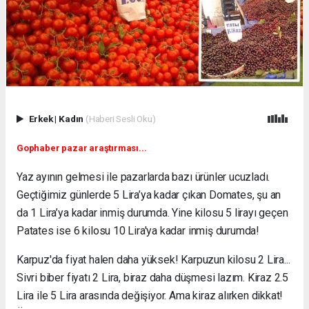
Erkek
|
Kadın
(Haberi Sesli Oku)
Gophaber pazar araştırması...
Yaz ayının gelmesi ile pazarlarda bazı ürünler ucuzladı.
Geçtiğimiz günlerde 5 Lira’ya kadar çıkan Domates, şu an
da 1 Lira’ya kadar inmiş durumda. Yine kilosu 5 lirayı geçen
Patates ise 6 kilosu 10 Lira'ya kadar inmiş durumda!
Karpuz'da fiyat halen daha yüksek! Karpuzun kilosu 2 Lira...
Sivri biber fiyatı 2 Lira, biraz daha düşmesi lazım. Kiraz 2.5
Lira ile 5 Lira arasında değişiyor. Ama kiraz alırken dikkat!