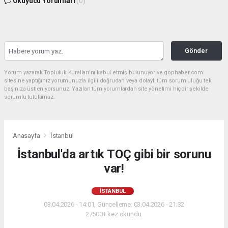
Okuyucu Yorumları
(0)
Gönder
Yorum yazarak Topluluk Kuralları’nı kabul etmiş bulunuyor ve gophaber.com
sitesine yaptığınız yorumunuzla ilgili doğrudan veya dolaylı tüm sorumluluğu tek
başınıza üstleniyorsunuz. Yazılan tüm yorumlardan site yönetimi hiçbir şekilde
sorumlu tutulamaz.
Anasayfa
İstanbul
İstanbul'da artık TOÇ gibi bir sorunu
var!
İSTANBUL
03.04.2026 - 14:01, Güncelleme: 03.04.2026 - 21:32
27500+ kez okundu.