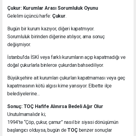
Çukur: Kurumlar Arası Sorumluluk Oyunu
Gelelim üçüncü harfe:
Çukur
.
Bugün bir kurum kazıyor, diğeri kapatmıyor.
Sorumluluk birinden diğerine atılıyor, ama sonuç
değişmiyor.
İstanbul’da İSKİ veya farklı kurumların açıp kapatmadığı ve
doğal çukurlarla binlerce çukurdan bahsediliyor.
Büyükşehire ait kurumları çukurları kapatmaması veya geç
kapatmasının kötü algısı kime yansıyor. Elbette ilçe
belediyelerine…
Sonuç: TOÇ Hafife Alınırsa Bedeli Ağır Olur
Unutulmamalıdır ki;
1994’te “Çöp, çukur, çamur” nasıl bir siyasi dönüşümün
başlangıcı olduysa, bugün de
TOÇ
benzer sonuçlar