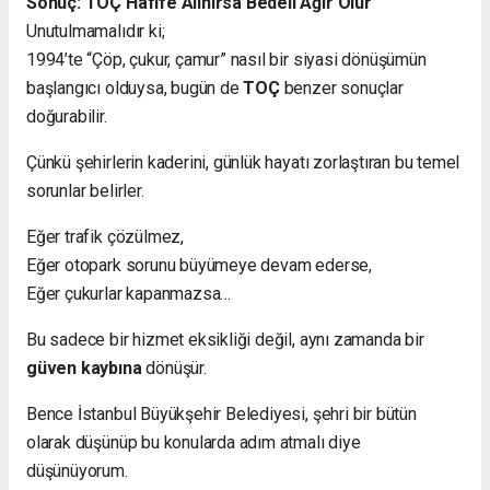
Sonuç: TOÇ Hafife Alınırsa Bedeli Ağır Olur
Unutulmamalıdır ki;
1994’te “Çöp, çukur, çamur” nasıl bir siyasi dönüşümün
başlangıcı olduysa, bugün de
TOÇ
benzer sonuçlar
doğurabilir.
Çünkü şehirlerin kaderini, günlük hayatı zorlaştıran bu temel
sorunlar belirler.
Eğer trafik çözülmez,
Eğer otopark sorunu büyümeye devam ederse,
Eğer çukurlar kapanmazsa…
Bu sadece bir hizmet eksikliği değil, aynı zamanda bir
güven kaybına
dönüşür.
Bence İstanbul Büyükşehir Belediyesi, şehri bir bütün
olarak düşünüp bu konularda adım atmalı diye
düşünüyorum.