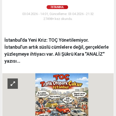
İSTANBUL
03.04.2026 - 14:01, Güncelleme: 03.04.2026 - 21:32
27498+ kez okundu.
İstanbul’da Yeni Kriz: TOÇ Yönetilemiyor.
İstanbul’un artık süslü cümlelere değil, gerçeklerle
yüzleşmeye ihtiyacı var. Ali Şükrü Kara ''ANALİZ''
yazısı...