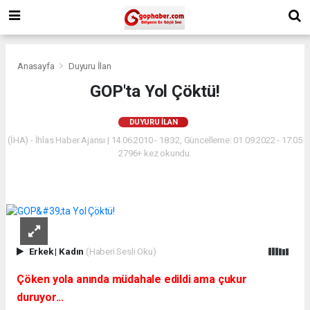
Anasayfa
Duyuru İlan
GOP'ta Yol Çöktü!
DUYURU İLAN
(İHA) - İhlas Haber Ajansı | 14.06.2010 - 18:32, Güncelleme: 01.09.2022 - 17:05
2796+ kez okundu.
Erkek
|
Kadın
(Haberi Sesli Oku)
Çöken yola anında müdahale edildi ama çukur
duruyor...