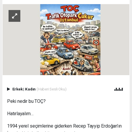
Erkek
|
Kadın
(Haberi Sesli Oku)
Peki nedir bu TOÇ?
Hatırlayalım…
1994 yerel seçimlerine giderken Recep Tayyip Erdoğan’ın