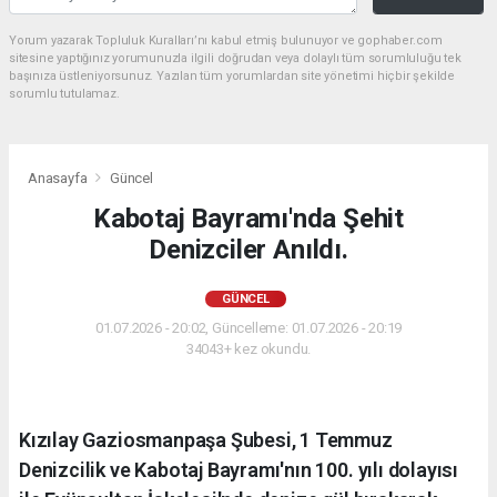
Yorum yazarak Topluluk Kuralları’nı kabul etmiş bulunuyor ve gophaber.com
sitesine yaptığınız yorumunuzla ilgili doğrudan veya dolaylı tüm sorumluluğu tek
başınıza üstleniyorsunuz. Yazılan tüm yorumlardan site yönetimi hiçbir şekilde
sorumlu tutulamaz.
Anasayfa
Güncel
Kabotaj Bayramı'nda Şehit
Denizciler Anıldı.
GÜNCEL
01.07.2026 - 20:02, Güncelleme: 01.07.2026 - 20:19
34043+ kez okundu.
Kızılay Gaziosmanpaşa Şubesi, 1 Temmuz
Denizcilik ve Kabotaj Bayramı'nın 100. yılı dolayısı