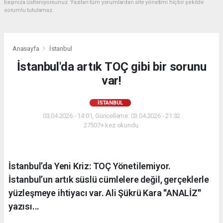
başınıza üstleniyorsunuz. Yazılan tüm yorumlardan site yönetimi hiçbir şekilde
sorumlu tutulamaz.
Anasayfa
İstanbul
İstanbul'da artık TOÇ gibi bir sorunu
var!
İSTANBUL
03.04.2026 - 14:01, Güncelleme: 03.04.2026 - 21:32
27507+ kez okundu.
İstanbul’da Yeni Kriz: TOÇ Yönetilemiyor.
İstanbul’un artık süslü cümlelere değil, gerçeklerle
yüzleşmeye ihtiyacı var. Ali Şükrü Kara ''ANALİZ''
yazısı...