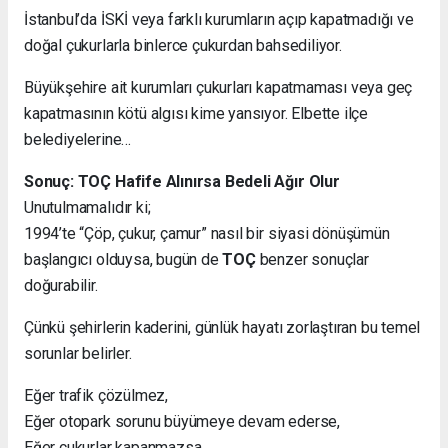
İstanbul’da İSKİ veya farklı kurumların açıp kapatmadığı ve
doğal çukurlarla binlerce çukurdan bahsediliyor.
Büyükşehire ait kurumları çukurları kapatmaması veya geç
kapatmasının kötü algısı kime yansıyor. Elbette ilçe
belediyelerine…
Sonuç: TOÇ Hafife Alınırsa Bedeli Ağır Olur
Unutulmamalıdır ki;
1994’te “Çöp, çukur, çamur” nasıl bir siyasi dönüşümün
başlangıcı olduysa, bugün de
TOÇ
benzer sonuçlar
doğurabilir.
Çünkü şehirlerin kaderini, günlük hayatı zorlaştıran bu temel
sorunlar belirler.
Eğer trafik çözülmez,
Eğer otopark sorunu büyümeye devam ederse,
Eğer çukurlar kapanmazsa…