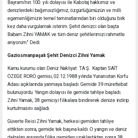
Bayramı'nın 100. yılı dolayısı ile Kabotaj hakkımız ve
denizlerdeki bağımsızlığımız, özgürlüğümüzün ve milli
egemenliğimizin temel teminatlarından biri olduğunu birk
kez daha vurgulamak isterim. Şehit denizci olan başta
Babam Zihni YAMAK ve tüm deniz şehitlerimizi rahmetle
anıyorum." Dedi.
Gaziosmanpaşalı Şehit Denizci Zihni Yamak
Kamu kurumu olan Deniz Nakliyat T.A.Ş.
Kaptan SAİT
ÖZEGE RORO
gemisi, 02.12.1988 yılında Yunanistan Korfu
Adası açıklarında yanmaya başladı. Gemide 39 mürettebat
bulunuyordu. Yangın dolayısı ile gemide tahliye başladı.
Zihni Yamak, 38 gemiciyi filikalara bindirerek denize indirip
kurtulmasını sağladı.
Güverte Reisi Zihni Yamak, herkesi gemiden tahliye
ettikten sonra, gemide tek başına kaldı. O yangın ve deniz
dalgaları arasında filika gemiden uzaklaştıktan sonra 38