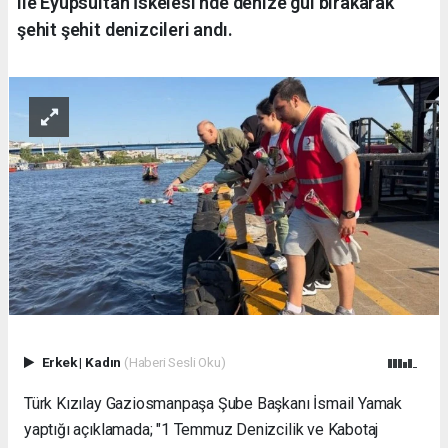
ile Eyüpsultan İskelesi'nde denize gül bırakarak
şehit şehit denizcileri andı.
Erkek
|
Kadın
(Haberi Sesli Oku)
Türk Kızılay Gaziosmanpaşa Şube Başkanı İsmail Yamak
yaptığı açıklamada; "1 Temmuz Denizcilik ve Kabotaj