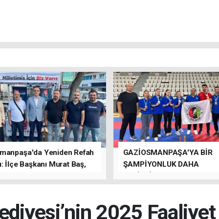
manpaşa'da Yeniden Refah
GAZİOSMANPAŞA'YA BİR
: İlçe Başkanı Murat Baş,
ŞAMPİYONLUK DAHA
rede Güçlü Bir Sinerji
GETİRDİLER.
rdu
ediyesi’nin 2025 Faaliye