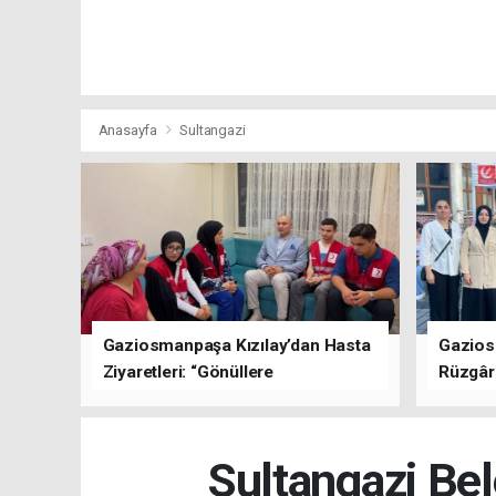
Anasayfa
Sultangazi
Gaziosmanpaşa Kızılay’dan Hasta
Gazios
Ziyaretleri: “Gönüllere
Rüzgârı
Dokunuyoruz”
Kısa Sü
Oluştu
Sultangazi Bel