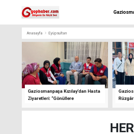
Gaziosm
Anasayfa
Eyüpsultan
Gaziosmanpaşa Kızılay’dan Hasta
Gazios
Ziyaretleri: “Gönüllere
Rüzgârı
Dokunuyoruz”
Kısa Sü
Oluştu
HER