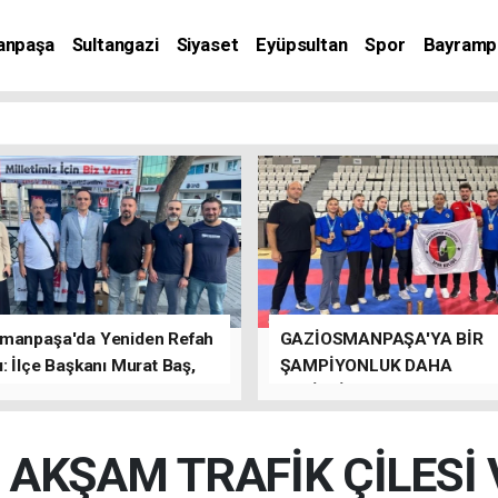
anpaşa
Sultangazi
Siyaset
Eyüpsultan
Spor
Bayramp
manpaşa'da Yeniden Refah
GAZİOSMANPAŞA'YA BİR
: İlçe Başkanı Murat Baş,
ŞAMPİYONLUK DAHA
rede Güçlü Bir Sinerji
GETİRDİLER.
rdu
 AKŞAM TRAFİK ÇİLESİ 