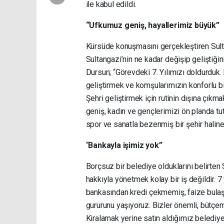
ile kabul edildi.
“Ufkumuz geniş, hayallerimiz büyük”
Kürsüde konuşmasını gerçekleştiren Sult
Sultangazi’nin ne kadar değişip geliştiğin
Dursun; “Görevdeki 7. Yılımızı doldurduk.
geliştirmek ve komşularımızın konforlu bi
Şehri geliştirmek için rutinin dışına çıkm
geniş, kadın ve gençlerimizi ön planda tut
spor ve sanatla bezenmiş bir şehir haline 
“
Bankayla işimiz yok”
Borçsuz bir belediye olduklarını belirte
hakkıyla yönetmek kolay bir iş değildir. 7
bankasından kredi çekmemiş, faize bulaş
gururunu yaşıyoruz. Bizler önemli, bütçemi
Kiralamak yerine satın aldığımız belediye