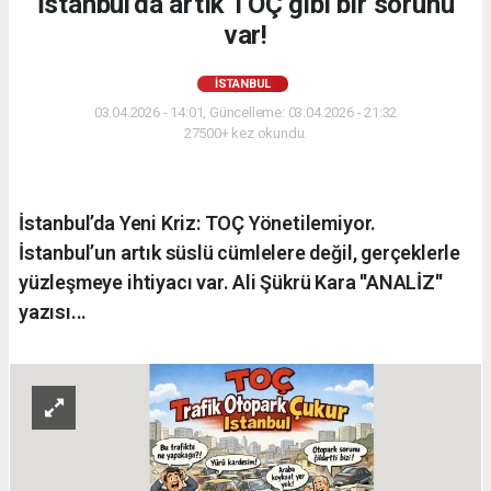
İstanbul'da artık TOÇ gibi bir sorunu
var!
İSTANBUL
03.04.2026 - 14:01, Güncelleme: 03.04.2026 - 21:32
27500+ kez okundu.
İstanbul’da Yeni Kriz: TOÇ Yönetilemiyor.
İstanbul’un artık süslü cümlelere değil, gerçeklerle
yüzleşmeye ihtiyacı var. Ali Şükrü Kara ''ANALİZ''
yazısı...