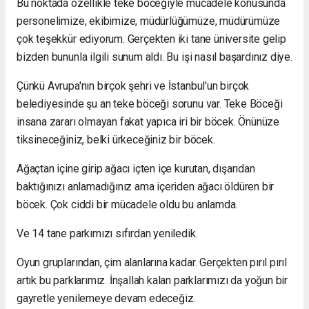
Bu noktada özellikle teke böceğiyle mücadele konusunda
personelimize, ekibimize, müdürlüğümüze, müdürümüze
çok teşekkür ediyorum. Gerçekten iki tane üniversite gelip
bizden bununla ilgili sunum aldı. Bu işi nasıl başardınız diye.
Çünkü Avrupa'nın birçok şehri ve İstanbul'un birçok
belediyesinde şu an teke böceği sorunu var. Teke Böceği
insana zararı olmayan fakat yapıca iri bir böcek. Önünüze
tiksineceğiniz, belki ürkeceğiniz bir böcek.
Ağaçtan içine girip ağacı içten içe kurutan, dışarıdan
baktığınızı anlamadığınız ama içeriden ağacı öldüren bir
böcek. Çok ciddi bir mücadele oldu bu anlamda.
Ve 14 tane parkımızı sıfırdan yeniledik.
Oyun gruplarından, çim alanlarına kadar. Gerçekten pırıl pırıl
artık bu parklarımız. İnşallah kalan parklarımızı da yoğun bir
gayretle yenilemeye devam edeceğiz.