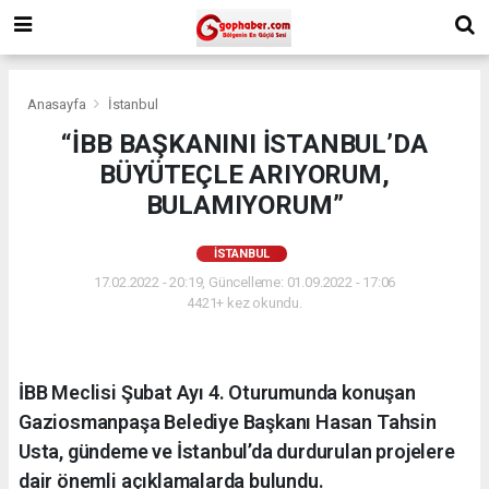
Anasayfa
İstanbul
“İBB BAŞKANINI İSTANBUL’DA
BÜYÜTEÇLE ARIYORUM,
BULAMIYORUM”
İSTANBUL
17.02.2022 - 20:19, Güncelleme: 01.09.2022 - 17:06
4421+ kez okundu.
İBB Meclisi Şubat Ayı 4. Oturumunda konuşan
Gaziosmanpaşa Belediye Başkanı Hasan Tahsin
Usta, gündeme ve İstanbul’da durdurulan projelere
dair önemli açıklamalarda bulundu.