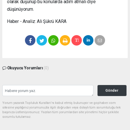
olarak düşünüp bu konularda adım atmalı diye
düşünüyorum.
Haber - Analiz: Ali Şükrü KARA
Okuyucu Yorumları
(0)
Gönder
Yorum yazarak Topluluk Kuralları’nı kabul etmiş bulunuyor ve gophaber.com
sitesine yaptığınız yorumunuzla ilgili doğrudan veya dolaylı tüm sorumluluğu tek
başınıza üstleniyorsunuz. Yazılan tüm yorumlardan site yönetimi hiçbir şekilde
sorumlu tutulamaz.