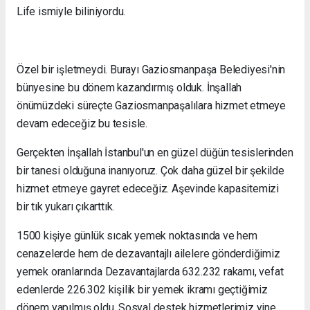
Life ismiyle biliniyordu.
Özel bir işletmeydi. Burayı Gaziosmanpaşa Belediyesi'nin
bünyesine bu dönem kazandırmış olduk. İnşallah
önümüzdeki süreçte Gaziosmanpaşalılara hizmet etmeye
devam edeceğiz bu tesisle.
Gerçekten İnşallah İstanbul'un en güzel düğün tesislerinden
bir tanesi olduğuna inanıyoruz. Çok daha güzel bir şekilde
hizmet etmeye gayret edeceğiz. Aşevinde kapasitemizi
bir tık yukarı çıkarttık.
1500 kişiye günlük sıcak yemek noktasında ve hem
cenazelerde hem de dezavantajlı ailelere gönderdiğimiz
yemek oranlarında Dezavantajlarda 632.232 rakamı, vefat
edenlerde 226.302 kişilik bir yemek ikramı geçtiğimiz
dönem yapılmış oldu. Sosyal destek hizmetlerimiz yine