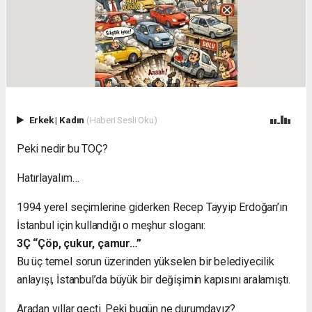
Erkek
|
Kadın
(Haberi Sesli Oku)
Peki nedir bu TOÇ?
Hatırlayalım…
1994 yerel seçimlerine giderken Recep Tayyip Erdoğan’ın
İstanbul için kullandığı o meşhur sloganı:
3Ç “Çöp, çukur, çamur…”
Bu üç temel sorun üzerinden yükselen bir belediyecilik
anlayışı, İstanbul’da büyük bir değişimin kapısını aralamıştı.
Aradan yıllar geçti. Peki bugün ne durumdayız?