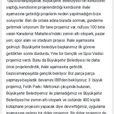
“Gaziosmanpaşalılar, Büyükşehir Belediyesi'nin kendisinin
yaptığı, kendisinin projelendirdiği kendisinin ihale
aşamasına getirdiği projelerin neden yapılmadığını bize
soruyorlar. Ben de onlara adına burada sormak, gündeme
getirmek istiyorum. Bir tane projemiz var; nüfusu 100 bine
varan Karadeniz Mahallesi'ndeki zemin altı otopark, pazar
yeri, spor alanı ve stadyum projesi. İhale aşamasına
gelmişti. Büyükşehir belediye başkanımız ilk göreve
geldikten sonra durdurdu. Yine bir Gençlik ve Spor Vadisi
projemiz vardı. Bunu da Büyükşehir Belediyesi ile daha
önce projelendirdik, ihale aşamasına getirdik.
Gaziosmanpaşa'da gençlik bekliyor. Biz parça parça
yapmaya başladık devamını İBB’den bekliyoruz. 3. büyük
projemiz; Fetih Parkı. Metronun çıkışında bulunan,
Büyükşehir Belediyemiz ile planladığımız ve Büyükşehir
Belediyesi'ne zemin altı otopark ve üstünde 400 kişilik
kütüphane projesini yapacak diye devrettiğimiz, uygulama
aşamasına gelmiş bir diğer projemiz. Bir diğer projemiz de