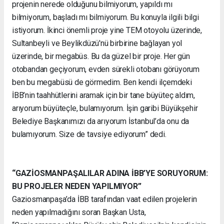
projenin nerede olduğunu bilmiyorum, yapıldı mı
bilmiyorum, başladı mı bilmiyorum. Bu konuyla ilgili bilgi
istiyorum. İkinci önemli proje yine TEM otoyolu üzerinde,
Sultanbeyli ve Beylikdüzü'nü birbirine bağlayan yol
üzerinde, bir megabüs. Bu da güzel bir proje. Her gün
otobandan geçiyorum, evden sürekli otobanı görüyorum
ben bu megabüsü de görmedim. Ben kendi ilçemdeki
İBB’nin taahhütlerini aramak için bir tane büyüteç aldım,
arıyorum büyüteçle, bulamıyorum. İşin garibi Büyükşehir
Belediye Başkanımızı da arıyorum İstanbul’da onu da
bulamıyorum. Size de tavsiye ediyorum” dedi.
“GAZİOSMANPAŞALILAR ADINA İBB’YE SORUYORUM:
BU PROJELER NEDEN YAPILMIYOR”
Gaziosmanpaşa’da İBB tarafından vaat edilen projelerin
neden yapılmadığını soran Başkan Usta,