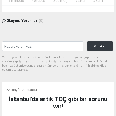
#minibüs
#otobüs
#dolmuş
#taksi
#zam
Okuyucu Yorumları
(0)
Gönder
Yorum yazarak Topluluk Kuralları’nı kabul etmiş bulunuyor ve gophaber.com
sitesine yaptığınız yorumunuzla ilgili doğrudan veya dolaylı tüm sorumluluğu tek
başınıza üstleniyorsunuz. Yazılan tüm yorumlardan site yönetimi hiçbir şekilde
sorumlu tutulamaz.
Anasayfa
İstanbul
İstanbul'da artık TOÇ gibi bir sorunu
var!