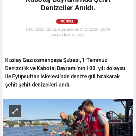
Denizciler Anıldı.
GÜNCEL
01.07.2026 - 20:02, Güncelleme: 01.07.2026 - 20:19
34684+ kez okundu.
Kızılay Gaziosmanpaşa Şubesi, 1 Temmuz
Denizcilik ve Kabotaj Bayramı'nın 100. yılı dolayısı
ile Eyüpsultan İskelesi'nde denize gül bırakarak
şehit şehit denizcileri andı.