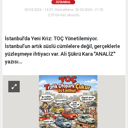
İSTANBUL
03.04.2026 - 14:01, Güncelleme: 03.04.2026 - 21:32
27510+ kez okundu.
İstanbul’da Yeni Kriz: TOÇ Yönetilemiyor.
İstanbul’un artık süslü cümlelere değil, gerçeklerle
yüzleşmeye ihtiyacı var. Ali Şükrü Kara ''ANALİZ''
yazısı...