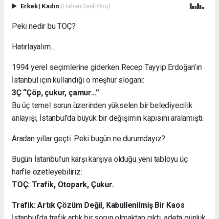
Erkek
|
Kadın
(Haberi Sesli Oku)
Peki nedir bu TOÇ?
Hatırlayalım…
1994 yerel seçimlerine giderken Recep Tayyip Erdoğan’ın
İstanbul için kullandığı o meşhur sloganı:
3Ç “Çöp, çukur, çamur…”
Bu üç temel sorun üzerinden yükselen bir belediyecilik
anlayışı, İstanbul’da büyük bir değişimin kapısını aralamıştı.
Aradan yıllar geçti. Peki bugün ne durumdayız?
Bugün İstanbul’un karşı karşıya olduğu yeni tabloyu üç
harfle özetleyebiliriz:
TOÇ: Trafik, Otopark, Çukur.
Trafik: Artık Çözüm Değil, Kabullenilmiş Bir Kaos
İstanbul’da trafik artık bir sorun olmaktan çıktı, adeta günlük