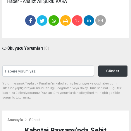
Haber - Analiz: Ali Şükrü KARA
Okuyucu Yorumları
(0)
Gönder
Yorum yazarak Topluluk Kuralları’nı kabul etmiş bulunuyor ve gophaber.com
sitesine yaptığınız yorumunuzla ilgili doğrudan veya dolaylı tüm sorumluluğu tek
başınıza üstleniyorsunuz. Yazılan tüm yorumlardan site yönetimi hiçbir şekilde
sorumlu tutulamaz.
Anasayfa
Güncel
Kabotaj Bayramı'nda Şehit