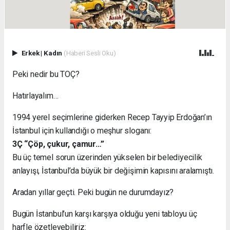
Erkek
|
Kadın
(Haberi Sesli Oku)
Peki nedir bu TOÇ?
Hatırlayalım…
1994 yerel seçimlerine giderken Recep Tayyip Erdoğan’ın
İstanbul için kullandığı o meşhur sloganı:
3Ç “Çöp, çukur, çamur…”
Bu üç temel sorun üzerinden yükselen bir belediyecilik
anlayışı, İstanbul’da büyük bir değişimin kapısını aralamıştı.
Aradan yıllar geçti. Peki bugün ne durumdayız?
Bugün İstanbul’un karşı karşıya olduğu yeni tabloyu üç
harfle özetleyebiliriz: