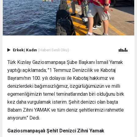
Erkek
|
Kadın
(Haberi Sesli Oku)
Türk Kızılay Gaziosmanpaşa Şube Başkanı İsmail Yamak
yaptığı açıklamada; "1 Temmuz Denizcilik ve Kabotaj
Bayramı'nın 100. yılı dolayısı ile Kabotaj hakkımız ve
denizlerdeki bağımsızlığımız, özgürlüğümüzün ve milli
egemenliğimizin temel teminatlarından biri olduğunu birk
kez daha vurgulamak isterim. Şehit denizci olan başta
Babam Zihni YAMAK ve tüm deniz şehitlerimizi rahmetle
anıyorum." Dedi.
Gaziosmanpaşalı Şehit Denizci Zihni Yamak