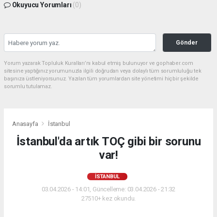
Okuyucu Yorumları
(0)
Gönder
Yorum yazarak Topluluk Kuralları’nı kabul etmiş bulunuyor ve gophaber.com
sitesine yaptığınız yorumunuzla ilgili doğrudan veya dolaylı tüm sorumluluğu tek
başınıza üstleniyorsunuz. Yazılan tüm yorumlardan site yönetimi hiçbir şekilde
sorumlu tutulamaz.
Anasayfa
İstanbul
İstanbul'da artık TOÇ gibi bir sorunu
var!
İSTANBUL
03.04.2026 - 14:01, Güncelleme: 03.04.2026 - 21:32
27510+ kez okundu.