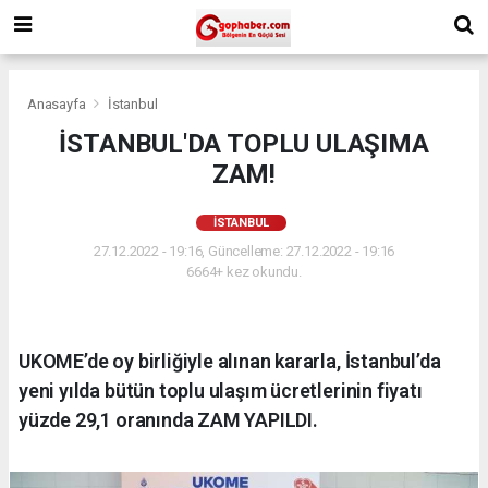
Anasayfa
İstanbul
İSTANBUL'DA TOPLU ULAŞIMA
ZAM!
İSTANBUL
27.12.2022 - 19:16, Güncelleme: 27.12.2022 - 19:16
6664+ kez okundu.
UKOME’de oy birliğiyle alınan kararla, İstanbul’da
yeni yılda bütün toplu ulaşım ücretlerinin fiyatı
yüzde 29,1 oranında ZAM YAPILDI.