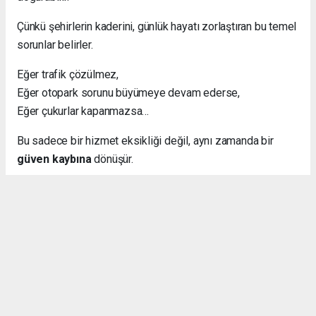
Çünkü şehirlerin kaderini, günlük hayatı zorlaştıran bu temel
sorunlar belirler.
Eğer trafik çözülmez,
Eğer otopark sorunu büyümeye devam ederse,
Eğer çukurlar kapanmazsa…
Bu sadece bir hizmet eksikliği değil, aynı zamanda bir
güven kaybına
dönüşür.
Bence İstanbul Büyükşehir Belediyesi, şehri bir bütün
olarak düşünüp bu konularda adım atmalı diye
düşünüyorum.
Haber - Analiz: Ali Şükrü KARA