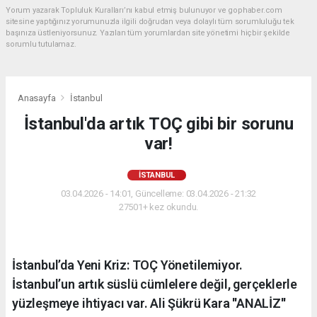
Yorum yazarak Topluluk Kuralları’nı kabul etmiş bulunuyor ve gophaber.com
sitesine yaptığınız yorumunuzla ilgili doğrudan veya dolaylı tüm sorumluluğu tek
başınıza üstleniyorsunuz. Yazılan tüm yorumlardan site yönetimi hiçbir şekilde
sorumlu tutulamaz.
Anasayfa
İstanbul
İstanbul'da artık TOÇ gibi bir sorunu
var!
İSTANBUL
03.04.2026 - 14:01, Güncelleme: 03.04.2026 - 21:32
27501+ kez okundu.
İstanbul’da Yeni Kriz: TOÇ Yönetilemiyor.
İstanbul’un artık süslü cümlelere değil, gerçeklerle
yüzleşmeye ihtiyacı var. Ali Şükrü Kara ''ANALİZ''