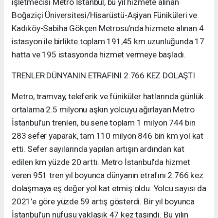
işletmecisi Metro İstanbul, bu yıl hizmete alınan
Boğaziçi Üniversitesi/Hisarüstü-Aşiyan Füniküleri ve
Kadıköy-Sabiha Gökçen Metrosu’nda hizmete alınan 4
istasyon ile birlikte toplam 191,45 km uzunluğunda 17
hatta ve 195 istasyonda hizmet vermeye başladı.
TRENLER DÜNYANIN ETRAFINI 2.766 KEZ DOLAŞTI
Metro, tramvay, teleferik ve füniküler hatlarında günlük
ortalama 2.5 milyonu aşkın yolcuyu ağırlayan Metro
İstanbul’un trenleri, bu sene toplam 1 milyon 744 bin
283 sefer yaparak, tam 110 milyon 846 bin km yol kat
etti. Sefer sayılarında yapılan artışın ardından kat
edilen km yüzde 20 arttı. Metro İstanbul’da hizmet
veren 951 tren yıl boyunca dünyanın etrafını 2.766 kez
dolaşmaya eş değer yol kat etmiş oldu. Yolcu sayısı da
2021’e göre yüzde 59 artış gösterdi. Bir yıl boyunca
İstanbul’un nüfusu yaklaşık 47 kez taşındı. Bu yılın