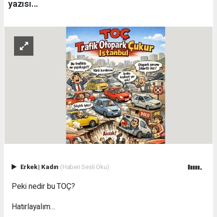
yazısı...
Erkek
|
Kadın
(Haberi Sesli Oku)
Peki nedir bu TOÇ?
Hatırlayalım…