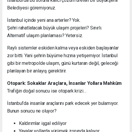
İstanbul’da bu soruna kalıcı çözüm üreten bir Büyükşehir
Belediyesi göremiyoruz.
İstanbul içinde yeni ana arterler? Yok.
Şehri rahatlatacak büyük ulaşım projeleri? Sınırlı.
Alternatif ulaşım planlaması? Yetersiz.
Raylı sistemler eskiden kalma veya eskiden başlayanlar
zor bitti. Yani şehrin büyüme hızına yetişemiyor. İstanbul
gibi bir metropolde ulaşım, günü kurtaran değil, geleceği
planlayan bir anlayış gerektirir.
Otopark: Sokaklar Araçlara, İnsanlar Yollara Mahkûm
Trafiğin doğal sonucu ise otopark krizi…
İstanbul’da insanlar araçlarını park edecek yer bulamıyor.
Bunun sonucu ne oluyor?
Kaldırımlar işgal ediliyor
Yayalar yollarda yürümek zorunda kalıyor