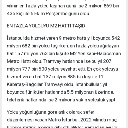
yılının en fazla yolcu taşınan günü ise 2 milyon 869 bin
435 kişi ile 6 Ekim Perşembe günü oldu.
EN FAZLA YOLCUYU M2 HATTI TAŞIDI
İstanbul’da hizmet veren 9 metro hattı yıl boyunca 542
milyon 682 bin yolcu taşırken, en fazla yolcu ağırlayan
hat 157 milyon 763 bin kişi ile M2 Yenikapı-Hacıosman
Metro Hattı oldu. Tramvay hatlarında ise bu yıl 207
milyon 777 bin 500 yolcu seyahat etti. En çok yolcuya
hizmet veren hat 137 milyon 885 bin kişi ile T1
Kabataş-Bağcılar Tramvayı oldu. İstanbullular, yıl
boyunca füniküler hatlarında 5.5 milyonun üzerinde,
teleferik hatlarında ise 2 milyona yakın yolculuk yaptı.
Yolcu yoğunluğuna göre anlık olarak sefer
düzenlemesi yapan Metro İstanbul, 2022 yılında maç,
konser, miting, kongre gibi etkinlikler, Ramazan ayı ve