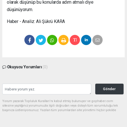
olarak düşünüp bu konularda adım atmalı diye
düşünüyorum.
Haber - Analiz: Ali Şükrü KARA
Okuyucu Yorumları
(0)
Gönder
Yorum yazarak Topluluk Kuralları’nı kabul etmiş bulunuyor ve gophaber.com
sitesine yaptığınız yorumunuzla ilgili doğrudan veya dolaylı tüm sorumluluğu tek
başınıza üstleniyorsunuz. Yazılan tüm yorumlardan site yönetimi hiçbir şekilde
sorumlu tutulamaz.