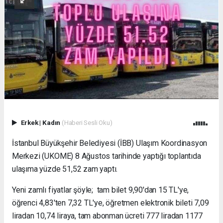
Erkek
|
Kadın
(Haberi Sesli Oku)
İstanbul Büyükşehir Belediyesi (İBB) Ulaşım Koordinasyon
Merkezi (UKOME) 8 Ağustos tarihinde yaptığı toplantıda
ulaşıma yüzde 51,52 zam yaptı.
Yeni zamlı fiyatlar şöyle; tam bilet 9,90'dan 15 TL'ye,
öğrenci 4,83'ten 7,32 TL'ye, öğretmen elektronik bileti 7,09
liradan 10,74 liraya, tam abonman ücreti 777 liradan 1177