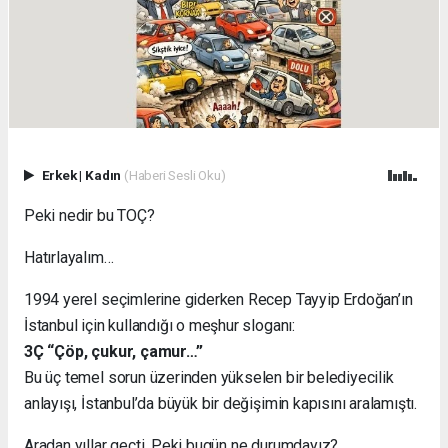
Erkek
|
Kadın
(Haberi Sesli Oku)
Peki nedir bu TOÇ?
Hatırlayalım…
1994 yerel seçimlerine giderken Recep Tayyip Erdoğan’ın
İstanbul için kullandığı o meşhur sloganı:
3Ç “Çöp, çukur, çamur…”
Bu üç temel sorun üzerinden yükselen bir belediyecilik
anlayışı, İstanbul’da büyük bir değişimin kapısını aralamıştı.
Aradan yıllar geçti. Peki bugün ne durumdayız?