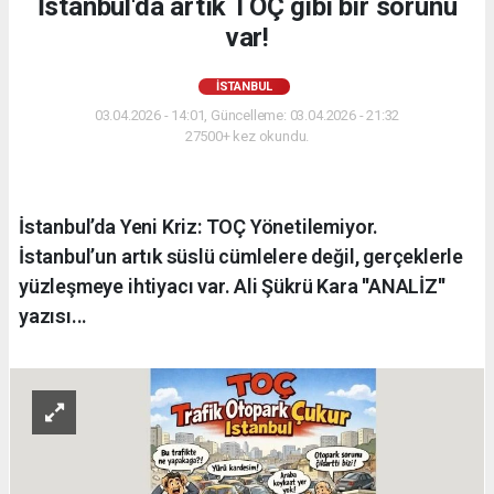
İstanbul'da artık TOÇ gibi bir sorunu
var!
İSTANBUL
03.04.2026 - 14:01, Güncelleme: 03.04.2026 - 21:32
27500+ kez okundu.
İstanbul’da Yeni Kriz: TOÇ Yönetilemiyor.
İstanbul’un artık süslü cümlelere değil, gerçeklerle
yüzleşmeye ihtiyacı var. Ali Şükrü Kara ''ANALİZ''
yazısı...