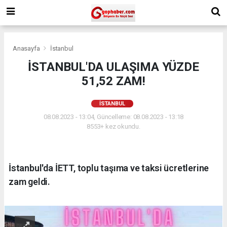
Anasayfa
İstanbul
İSTANBUL'DA ULAŞIMA YÜZDE
51,52 ZAM!
İSTANBUL
08.08.2023 - 13:04, Güncelleme: 08.08.2023 - 13:18
8553+ kez okundu.
İstanbul'da İETT, toplu taşıma ve taksi ücretlerine
zam geldi.