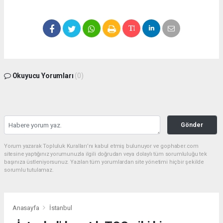
Okuyucu Yorumları
(0)
Gönder
Yorum yazarak Topluluk Kuralları’nı kabul etmiş bulunuyor ve gophaber.com
sitesine yaptığınız yorumunuzla ilgili doğrudan veya dolaylı tüm sorumluluğu tek
başınıza üstleniyorsunuz. Yazılan tüm yorumlardan site yönetimi hiçbir şekilde
sorumlu tutulamaz.
Anasayfa
İstanbul