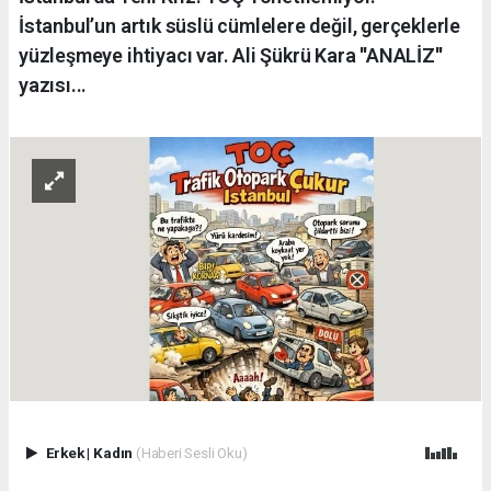
İstanbul’un artık süslü cümlelere değil, gerçeklerle
yüzleşmeye ihtiyacı var. Ali Şükrü Kara ''ANALİZ''
yazısı...
Erkek
|
Kadın
(Haberi Sesli Oku)