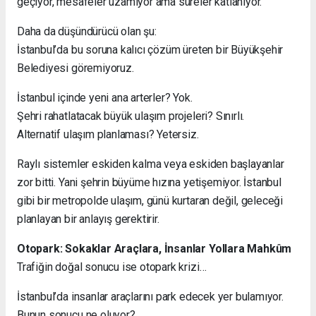
geçiyor, mesafeler uzamıyor ama süreler katlanıyor.
Daha da düşündürücü olan şu:
İstanbul’da bu soruna kalıcı çözüm üreten bir Büyükşehir
Belediyesi göremiyoruz.
İstanbul içinde yeni ana arterler? Yok.
Şehri rahatlatacak büyük ulaşım projeleri? Sınırlı.
Alternatif ulaşım planlaması? Yetersiz.
Raylı sistemler eskiden kalma veya eskiden başlayanlar
zor bitti. Yani şehrin büyüme hızına yetişemiyor. İstanbul
gibi bir metropolde ulaşım, günü kurtaran değil, geleceği
planlayan bir anlayış gerektirir.
Otopark: Sokaklar Araçlara, İnsanlar Yollara Mahkûm
Trafiğin doğal sonucu ise otopark krizi…
İstanbul’da insanlar araçlarını park edecek yer bulamıyor.
Bunun sonucu ne oluyor?