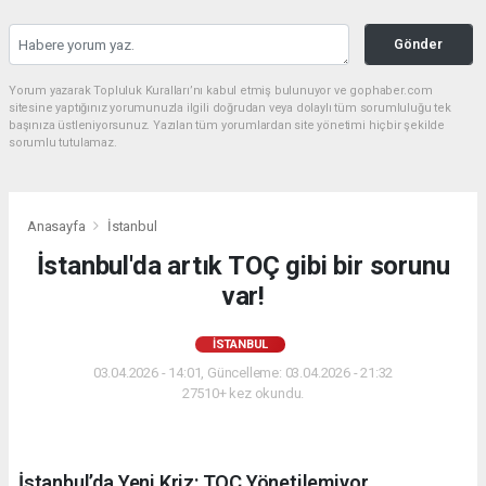
Gönder
Yorum yazarak Topluluk Kuralları’nı kabul etmiş bulunuyor ve gophaber.com
sitesine yaptığınız yorumunuzla ilgili doğrudan veya dolaylı tüm sorumluluğu tek
başınıza üstleniyorsunuz. Yazılan tüm yorumlardan site yönetimi hiçbir şekilde
sorumlu tutulamaz.
Anasayfa
İstanbul
İstanbul'da artık TOÇ gibi bir sorunu
var!
İSTANBUL
03.04.2026 - 14:01, Güncelleme: 03.04.2026 - 21:32
27510+ kez okundu.
İstanbul’da Yeni Kriz: TOÇ Yönetilemiyor.