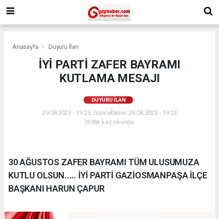
Anasayfa
Duyuru İlan
İYİ PARTİ ZAFER BAYRAMI
KUTLAMA MESAJI
DUYURU İLAN
29.08.2023 - 19:23, Güncelleme: 29.08.2023 - 19:23
7698+ kez okundu.
30 AĞUSTOS ZAFER BAYRAMI TÜM ULUSUMUZA
KUTLU OLSUN..... İYİ PARTİ GAZİOSMANPAŞA İLÇE
BAŞKANI HARUN ÇAPUR