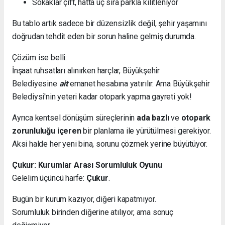
Sokaklar çift, hatta üç sıra parkla kilitleniyor
Bu tablo artık sadece bir düzensizlik değil, şehir yaşamını
doğrudan tehdit eden bir sorun haline gelmiş durumda.
Çözüm ise belli:
İnşaat ruhsatları alınırken harçlar, Büyükşehir
Belediyesine
ait
emanet hesabına yatırılır. Ama Büyükşehir
Belediysi'nin yeteri kadar otopark yapma gayreti yok!
Ayrıca kentsel dönüşüm süreçlerinin
ada bazlı
ve
otopark
zorunluluğu içeren
bir planlama ile yürütülmesi gerekiyor.
Aksi halde her yeni bina, sorunu çözmek yerine büyütüyor.
Çukur: Kurumlar Arası Sorumluluk Oyunu
Gelelim üçüncü harfe:
Çukur
.
Bugün bir kurum kazıyor, diğeri kapatmıyor.
Sorumluluk birinden diğerine atılıyor, ama sonuç