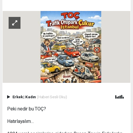
Erkek
|
Kadın
(Haberi Sesli Oku)
Peki nedir bu TOÇ?
Hatırlayalım…