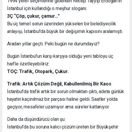
1994 yerel seçimlerine giderken Recep Tayyip Erdoğan’ın
İstanbul için kullandığı o meşhur sloganı:
3Ç “Çöp, çukur, çamur…”
Bu üç temel sorun üzerinden yükselen bir belediyecilik
anlayışı, İstanbul’da büyük bir değişimin kapısını aralamıştı.
Aradan yıllar geçti. Peki bugün ne durumdayız?
Bugün İstanbul’un karşı karşıya olduğu yeni tabloyu üç
harfle özetleyebiliriz:
TOÇ: Trafik, Otopark, Çukur.
Trafik: Artık Çözüm Değil, Kabullenilmiş Bir Kaos
İstanbul’da trafik artık bir sorun olmaktan çıktı, adeta günlük
hayatın kaçınılmaz bir parçası haline geldi. Saatler yolda
geçiyor, mesafeler uzamıyor ama süreler katlanıyor.
Daha da düşündürücü olan şu:
İstanbul’da bu soruna kalıcı çözüm üreten bir Büyükşehir