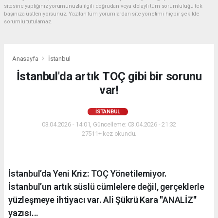
sitesine yaptığınız yorumunuzla ilgili doğrudan veya dolaylı tüm sorumluluğu tek
başınıza üstleniyorsunuz. Yazılan tüm yorumlardan site yönetimi hiçbir şekilde
sorumlu tutulamaz.
Anasayfa
İstanbul
İstanbul'da artık TOÇ gibi bir sorunu
var!
İSTANBUL
03.04.2026 - 14:01, Güncelleme: 03.04.2026 - 21:32
27511+ kez okundu.
İstanbul’da Yeni Kriz: TOÇ Yönetilemiyor.
İstanbul’un artık süslü cümlelere değil, gerçeklerle
yüzleşmeye ihtiyacı var. Ali Şükrü Kara ''ANALİZ''
yazısı...