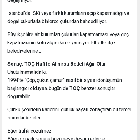
değişmiyor.
İstanbul’da İSKİ veya farklı kurumların açıp kapatmadığı ve
doğal çukurlarla binlerce çukurdan bahsediliyor.
Büyükşehire ait kurumları çukurları kapatmaması veya geç
kapatmasının kötü algısı kime yansıyor. Elbette ilçe
belediyelerine…
Sonuç: TOÇ Hafife Alınırsa Bedeli Ağır Olur
Unutulmamalıdır ki;
1994’te “Çöp, çukur, çamur” nasıl bir siyasi dönüşümün
başlangıcı olduysa, bugün de
TOÇ
benzer sonuçlar
doğurabilir.
Çünkü şehirlerin kaderini, günlük hayatı zorlaştıran bu temel
sorunlar belirler.
Eğer trafik çözülmez,
Eğer otopark sorunu büyümeye devam ederse,