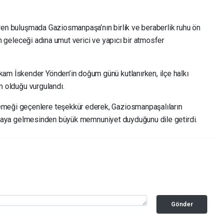
iren buluşmada Gaziosmanpaşa’nın birlik ve beraberlik ruhu ön
nin geleceği adına umut verici ve yapıcı bir atmosfer
m İskender Yönden’in doğum günü kutlanırken, ilçe halkı
im olduğu vurgulandı.
eği geçenlere teşekkür ederek, Gaziosmanpaşalıların
r araya gelmesinden büyük memnuniyet duyduğunu dile getirdi.
Gönder