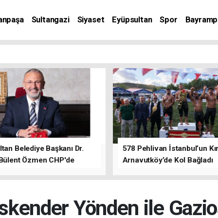
anpaşa
Sultangazi
Siyaset
Eyüpsultan
Spor
Bayramp
tan Belediye Başkanı Dr.
578 Pehlivan İstanbul’un Kır
 Bülent Özmen CHP'de
Arnavutköy’de Kol Bağladı
nı ifade etti.
kender Yönden ile Gazi