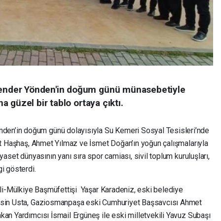
nder Yönden'in doğum günü münasebetiyle
 güzel bir tablo ortaya çıktı.
en’in doğum günü dolayısıyla Su Kemeri Sosyal Tesisleri’nde
rat Haşhaş, Ahmet Yılmaz ve İsmet Doğan’ın yoğun çalışmalarıyla
yaset dünyasının yanı sıra spor camiası, sivil toplum kuruluşları,
i gösterdi.
Vali-Mülkiye Başmüfettişi Yaşar Karadeniz, eski belediye
ahsin Usta, Gaziosmanpaşa eski Cumhuriyet Başsavcısı Ahmet
kan Yardımcısı İsmail Ergüneş ile eski milletvekili Yavuz Subaşı