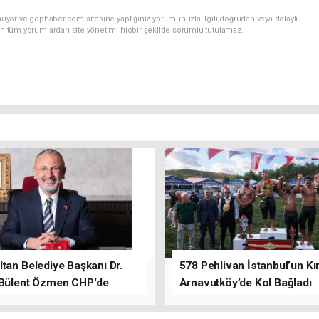
nuyor ve gophaber.com sitesine yaptığınız yorumunuzla ilgili doğrudan veya dolaylı
an tüm yorumlardan site yönetimi hiçbir şekilde sorumlu tutulamaz.
tan Belediye Başkanı Dr.
578 Pehlivan İstanbul’un Kır
 Bülent Özmen CHP'de
Arnavutköy’de Kol Bağladı
nı ifade etti.