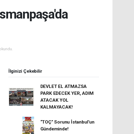
osmanpaşa'da
okundu.
İlginizi Çekebilir
DEVLET EL ATMAZSA
PARK EDECEK YER, ADIM
ATACAK YOL
KALMAYACAK!
“TOÇ” Sorunu İstanbul’un
Gündeminde!