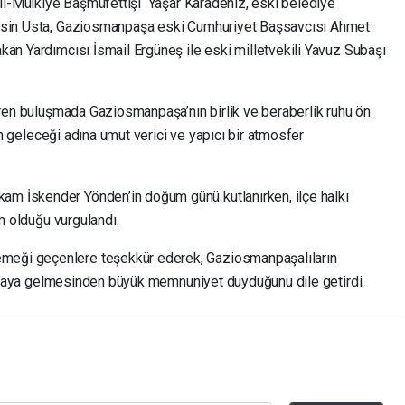
Vali-Mülkiye Başmüfettişi Yaşar Karadeniz, eski belediye
ahsin Usta, Gaziosmanpaşa eski Cumhuriyet Başsavcısı Ahmet
kan Yardımcısı İsmail Ergüneş ile eski milletvekili Yavuz Subaşı
iren buluşmada Gaziosmanpaşa’nın birlik ve beraberlik ruhu ön
nin geleceği adına umut verici ve yapıcı bir atmosfer
m İskender Yönden’in doğum günü kutlanırken, ilçe halkı
im olduğu vurgulandı.
eği geçenlere teşekkür ederek, Gaziosmanpaşalıların
r araya gelmesinden büyük memnuniyet duyduğunu dile getirdi.