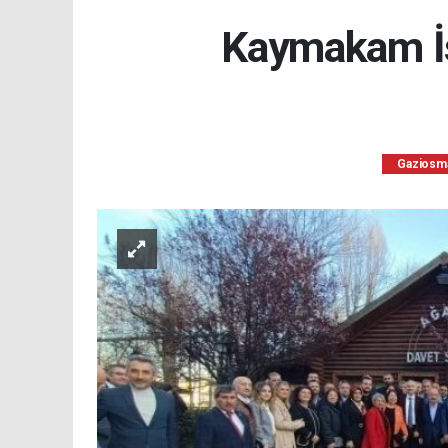
Kaymakam İs
Gaziosm