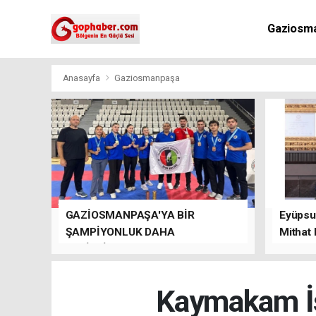
Gaziosm
Anasayfa
Gaziosmanpaşa
GAZİOSMANPAŞA'YA BİR
Eyüpsul
ŞAMPİYONLUK DAHA
Mithat
GETİRDİLER.
kalacağı
Kaymakam İs