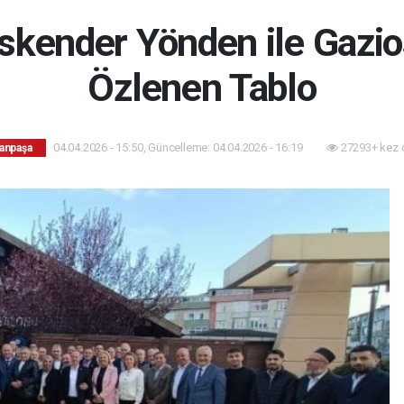
kender Yönden ile Gazi
Özlenen Tablo
04.04.2026 - 15:50, Güncelleme: 04.04.2026 - 16:19
27293+ kez 
anpaşa