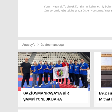
Yorum yazarak Topluluk Kuralları’nı kabul etmiş bulu
tüm sorumluluğu tek başınıza üstleniyorsunuz. Yazıl
Anasayfa
Gaziosmanpaşa
GAZİOSMANPAŞA'YA BİR
Eyüpsul
ŞAMPİYONLUK DAHA
Mithat
GETİRDİLER.
kalacağı