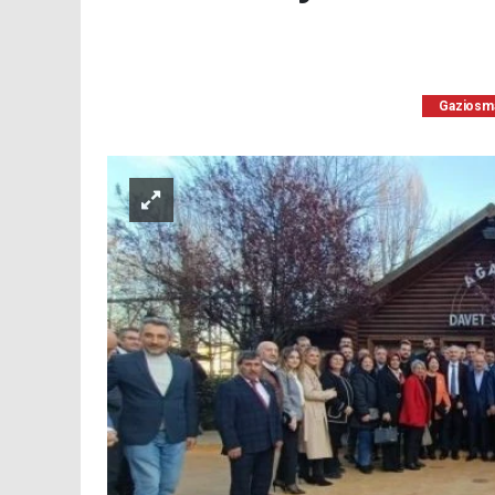
Gaziosm