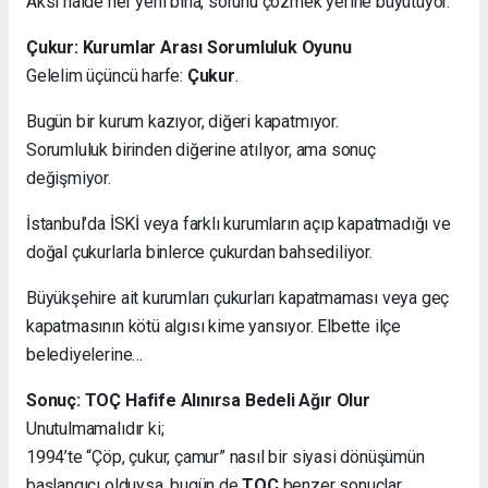
Aksi halde her yeni bina, sorunu çözmek yerine büyütüyor.
Çukur: Kurumlar Arası Sorumluluk Oyunu
Gelelim üçüncü harfe:
Çukur
.
Bugün bir kurum kazıyor, diğeri kapatmıyor.
Sorumluluk birinden diğerine atılıyor, ama sonuç
değişmiyor.
İstanbul’da İSKİ veya farklı kurumların açıp kapatmadığı ve
doğal çukurlarla binlerce çukurdan bahsediliyor.
Büyükşehire ait kurumları çukurları kapatmaması veya geç
kapatmasının kötü algısı kime yansıyor. Elbette ilçe
belediyelerine…
Sonuç: TOÇ Hafife Alınırsa Bedeli Ağır Olur
Unutulmamalıdır ki;
1994’te “Çöp, çukur, çamur” nasıl bir siyasi dönüşümün
başlangıcı olduysa, bugün de
TOÇ
benzer sonuçlar