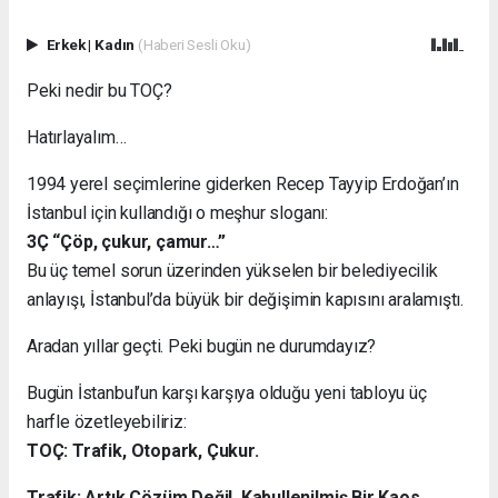
Erkek
|
Kadın
(Haberi Sesli Oku)
Peki nedir bu TOÇ?
Hatırlayalım…
1994 yerel seçimlerine giderken Recep Tayyip Erdoğan’ın
İstanbul için kullandığı o meşhur sloganı:
3Ç “Çöp, çukur, çamur…”
Bu üç temel sorun üzerinden yükselen bir belediyecilik
anlayışı, İstanbul’da büyük bir değişimin kapısını aralamıştı.
Aradan yıllar geçti. Peki bugün ne durumdayız?
Bugün İstanbul’un karşı karşıya olduğu yeni tabloyu üç
harfle özetleyebiliriz:
TOÇ: Trafik, Otopark, Çukur.
Trafik: Artık Çözüm Değil, Kabullenilmiş Bir Kaos