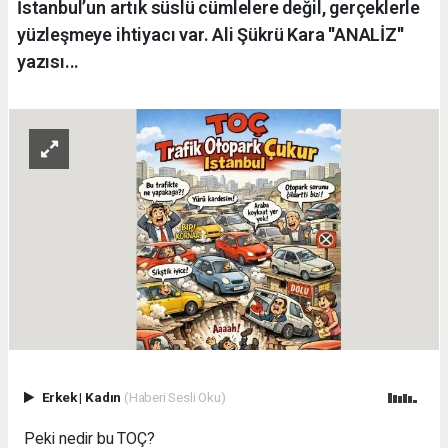
İstanbul’un artık süslü cümlelere değil, gerçeklerle
yüzleşmeye ihtiyacı var. Ali Şükrü Kara ''ANALİZ''
yazısı...
Erkek
|
Kadın
(Haberi Sesli Oku)
Peki nedir bu TOÇ?