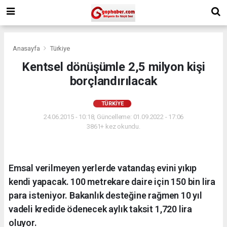
Anasayfa
Türkiye
Kentsel dönüşümle 2,5 milyon kişi
borçlandırılacak
TÜRKIYE
24.06.2015 - 10:18, Güncelleme: 01.09.2022 - 17:06
3861+ kez okundu.
Emsal verilmeyen yerlerde vatandaş evini yıkıp
kendi yapacak. 100 metrekare daire için 150 bin lira
para isteniyor. Bakanlık desteğine rağmen 10 yıl
vadeli kredide ödenecek aylık taksit 1,720 lira
oluyor.