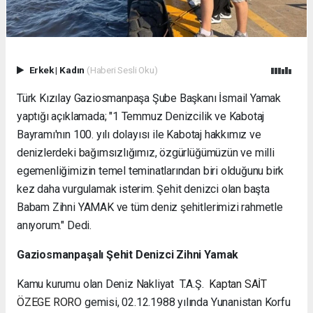
Erkek
|
Kadın
(Haberi Sesli Oku)
Türk Kızılay Gaziosmanpaşa Şube Başkanı İsmail Yamak
yaptığı açıklamada; "1 Temmuz Denizcilik ve Kabotaj
Bayramı'nın 100. yılı dolayısı ile Kabotaj hakkımız ve
denizlerdeki bağımsızlığımız, özgürlüğümüzün ve milli
egemenliğimizin temel teminatlarından biri olduğunu birk
kez daha vurgulamak isterim. Şehit denizci olan başta
Babam Zihni YAMAK ve tüm deniz şehitlerimizi rahmetle
anıyorum." Dedi.
Gaziosmanpaşalı Şehit Denizci Zihni Yamak
Kamu kurumu olan Deniz Nakliyat T.A.Ş.
Kaptan SAİT
ÖZEGE RORO
gemisi, 02.12.1988 yılında Yunanistan Korfu