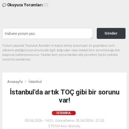
Okuyucu Yorumları
(0)
Gönder
Yorum yazarak Topluluk Kuralları’nı kabul etmiş bulunuyor ve gophaber.com
sitesine yaptığınız yorumunuzla ilgili doğrudan veya dolaylı tüm sorumluluğu tek
başınıza üstleniyorsunuz. Yazılan tüm yorumlardan site yönetimi hiçbir şekilde
sorumlu tutulamaz.
Anasayfa
İstanbul
İstanbul'da artık TOÇ gibi bir sorunu
var!
İSTANBUL
03.04.2026 - 14:01, Güncelleme: 03.04.2026 - 21:32
27510+ kez okundu.