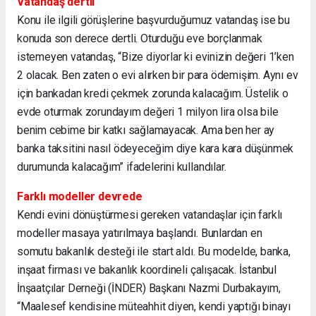
Vatandaş dertli
Konu ile ilgili görüşlerine başvurduğumuz vatandaş ise bu
konuda son derece dertli. Oturduğu eve borçlanmak
istemeyen vatandaş, “Bize diyorlar ki evinizin değeri 1’ken
2 olacak. Ben zaten o evi alırken bir para ödemişim. Aynı ev
için bankadan kredi çekmek zorunda kalacağım. Üstelik o
evde oturmak zorundayım değeri 1 milyon lira olsa bile
benim cebime bir katkı sağlamayacak. Ama ben her ay
banka taksitini nasıl ödeyeceğim diye kara kara düşünmek
durumunda kalacağım” ifadelerini kullandılar.
Farklı modeller devrede
Kendi evini dönüştürmesi gereken vatandaşlar için farklı
modeller masaya yatırılmaya başlandı. Bunlardan en
somutu bakanlık desteği ile start aldı. Bu modelde, banka,
inşaat firması ve bakanlık koordineli çalışacak. İstanbul
İnşaatçılar Derneği (İNDER) Başkanı Nazmi Durbakayım,
“Maalesef kendisine müteahhit diyen, kendi yaptığı binayı