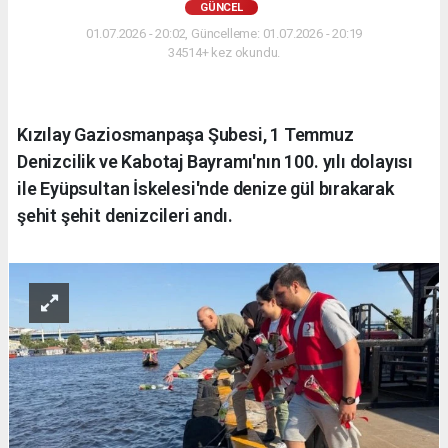
GÜNCEL
01.07.2026 - 20:02, Güncelleme: 01.07.2026 - 20:19
34514+ kez okundu.
Kızılay Gaziosmanpaşa Şubesi, 1 Temmuz
Denizcilik ve Kabotaj Bayramı'nın 100. yılı dolayısı
ile Eyüpsultan İskelesi'nde denize gül bırakarak
şehit şehit denizcileri andı.