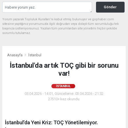
Gönder
Yorum yazarak Topluluk Kuralları’nı kabul etmiş bulunuyor ve gophaber.com
sitesine yaptığınız yorumunuzla ilgili doğrudan veya dolaylı tüm sorumluluğu tek
başınıza üstleniyorsunuz. Yazılan tüm yorumlardan site yönetimi hiçbir şekilde
sorumlu tutulamaz.
Anasayfa
İstanbul
İstanbul'da artık TOÇ gibi bir sorunu
var!
İSTANBUL
03.04.2026 - 14:01, Güncelleme: 03.04.2026 - 21:32
27510+ kez okundu.
İstanbul’da Yeni Kriz: TOÇ Yönetilemiyor.