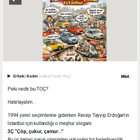
Erkek
|
Kadın
(Haberi Sesli Oku)
Peki nedir bu TOÇ?
Hatırlayalım…
1994 yerel seçimlerine giderken Recep Tayyip Erdoğan’ın
İstanbul için kullandığı o meşhur sloganı:
3Ç “Çöp, çukur, çamur…”
Bu üç temel sorun üzerinden yükselen bir belediyecilik