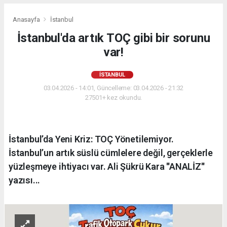
Anasayfa
İstanbul
İstanbul'da artık TOÇ gibi bir sorunu
var!
İSTANBUL
03.04.2026 - 14:01, Güncelleme: 03.04.2026 - 21:32
27501+ kez okundu.
İstanbul’da Yeni Kriz: TOÇ Yönetilemiyor.
İstanbul’un artık süslü cümlelere değil, gerçeklerle
yüzleşmeye ihtiyacı var. Ali Şükrü Kara ''ANALİZ''
yazısı...