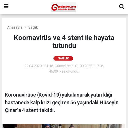
Anasayfa
Sağlık
Koornavirüs ve 4 stent ile hayata
tutundu
SAĞLIK
22.04.2020 - 21:16, Güncelleme: 01.09.2022 - 17:06
4630+ kez okundu.
Koronavirüse (Kovid-19) yakalanarak yatırıldığı
hastanede kalp krizi geçiren 56 yaşındaki Hüseyin
Çınar'a 4 stent takıldı.