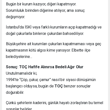
Bugün bir kurum kazıyor, diğeri kapatmıyor.
Sorumluluk birinden diğerine atılıyor, ama sonuç
değişmiyor.
İstanbul’da İSKİ veya farklı kurumların açıp kapatmadığı ve
doğal çukurlarla binlerce çukurdan bahsediliyor.
Büyükşehire ait kurumları çukurları kapatmaması veya geç
kapatmasının kötü algısı kime yansıyor. Elbette ilçe
belediyelerine…
Sonuç: TOÇ Hafife Alınırsa Bedeli Ağır Olur
Unutulmamalıdır ki;
1994’te “Çöp, çukur, çamur” nasıl bir siyasi dönüşümün
başlangıcı olduysa, bugün de
TOÇ
benzer sonuçlar
doğurabilir.
Çünkü şehirlerin kaderini, günlük hayatı zorlaştıran bu temel
sorunlar belirler.