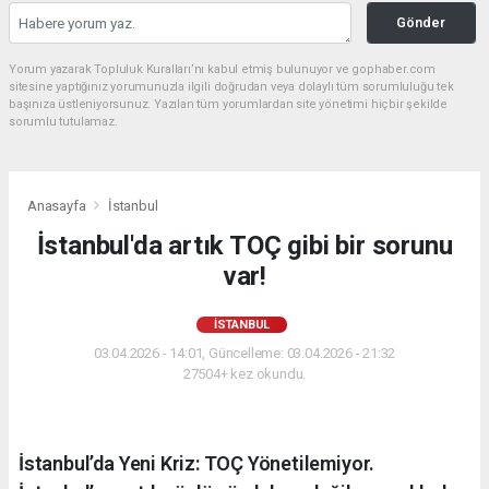
Gönder
Yorum yazarak Topluluk Kuralları’nı kabul etmiş bulunuyor ve gophaber.com
sitesine yaptığınız yorumunuzla ilgili doğrudan veya dolaylı tüm sorumluluğu tek
başınıza üstleniyorsunuz. Yazılan tüm yorumlardan site yönetimi hiçbir şekilde
sorumlu tutulamaz.
Anasayfa
İstanbul
İstanbul'da artık TOÇ gibi bir sorunu
var!
İSTANBUL
03.04.2026 - 14:01, Güncelleme: 03.04.2026 - 21:32
27504+ kez okundu.
İstanbul’da Yeni Kriz: TOÇ Yönetilemiyor.