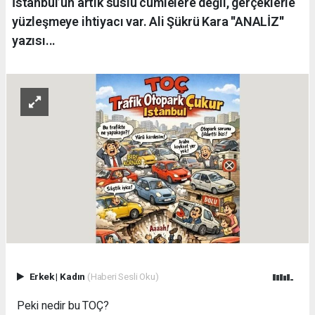
İstanbul’un artık süslü cümlelere değil, gerçeklerle
yüzleşmeye ihtiyacı var. Ali Şükrü Kara ''ANALİZ''
yazısı...
Erkek
|
Kadın
(Haberi Sesli Oku)
Peki nedir bu TOÇ?