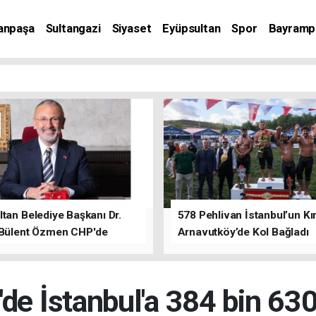
anpaşa
Sultangazi
Siyaset
Eyüpsultan
Spor
Bayramp
tan Belediye Başkanı Dr.
578 Pehlivan İstanbul’un Kır
 Bülent Özmen CHP'de
Arnavutköy’de Kol Bağladı
nı ifade etti.
e İstanbul'a 384 bin 630 