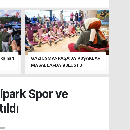
kpınarı
GAZİOSMANPAŞA’DA KUŞAKLAR
MASALLARDA BULUŞTU
dipark Spor ve
ıldı
undu.