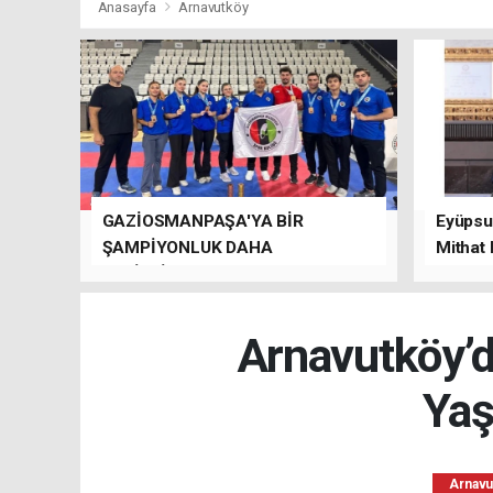
Anasayfa
Arnavutköy
GAZİOSMANPAŞA'YA BİR
Eyüpsul
ŞAMPİYONLUK DAHA
Mithat
GETİRDİLER.
kalacağı
Arnavutköy’de
Yaş
Arnavu