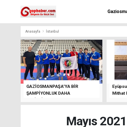
Gaziosm
Anasayfa
İstanbul
GAZİOSMANPAŞA'YA BİR
Eyüpsul
ŞAMPİYONLUK DAHA
Mithat
GETİRDİLER.
kalacağı
Mayıs 2021'd