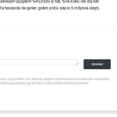
rçekleşen uçuşların %45,6'sını iç hat, %54,4'ünü ise dış hat
l'a havayolu ile gelen-giden yolcu sayısı 5 milyona ulaştı.
Gönder
nuyor ve gophaber.com sitesine yaptığınız yorumunuzla ilgili doğrudan veya dolaylı
an tüm yorumlardan site yönetimi hiçbir şekilde sorumlu tutulamaz.