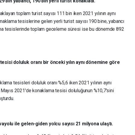
9 bin yabancı, 190 bin yerli turist konakladı.
aklayan toplam turist sayısı 111 bin iken 2021 yılının aynı
aklama tesislerine gelen yerli turist sayısı 190 bine, yabancı
klama tesislerinde toplam geceleme süresi ise bu dönemde 892
esisi doluluk oranı bir önceki yılın aynı dönemine göre
ama tesisleri doluluk oranı %5,6 iken 2021 yılının aynı
 Mayıs 2021'de konaklama tesisi doluluğunun %10,7'sini
uşturdu.
havayolu ile gelen-giden yolcu sayısı 21 milyona ulaştı.