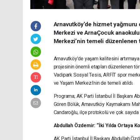
Arnavutköy’de hizmet yağmuru d
Merkezi ve ArnaÇocuk anaokulu 
Merkezi’nin temeli düzenlenen tö
Arnavutköy’de yaşam kalitesini artırmaya
projesinin önemli etapları düzenlenen tör
Vadipark Sosyal Tesis, ARFİT spor merkez
ve Yaşam Merkezi’nin de temeli atıldı.
Programa; AK Parti İstanbul İl Başkanı Ab
Gören Bölük, Arnavutköy Kaymakamı Mah
Candaroğlu, ilçe protokolü ve çok sayıda 
Abdullah Özdemir: “İki Yılda Ortaya 
AK Parti İstanbul İl Başkanı Abdullah Özd