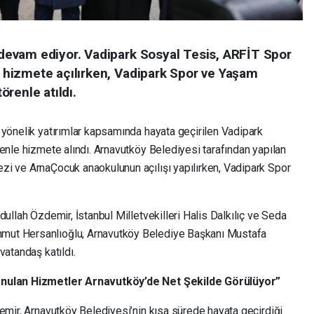
evam ediyor. Vadipark Sosyal Tesis, ARFİT Spor
hizmete açılırken, Vadipark Spor ve Yaşam
renle atıldı.
 yönelik yatırımlar kapsamında hayata geçirilen Vadipark
enle hizmete alındı. Arnavutköy Belediyesi tarafından yapılan
i ve ArnaÇocuk anaokulunun açılışı yapılırken, Vadipark Spor
dullah Özdemir, İstanbul Milletvekilleri Halis Dalkılıç ve Seda
mut Hersanlıoğlu, Arnavutköy Belediye Başkanı Mustafa
vatandaş katıldı.
Konulan Hizmetler Arnavutköy’de Net Şekilde Görülüyor”
emir, Arnavutköy Belediyesi’nin kısa sürede hayata geçirdiği