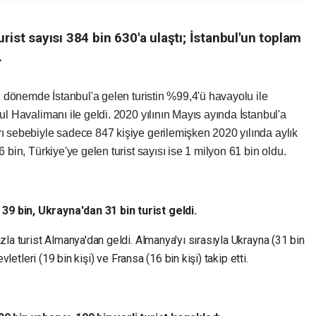
rist sayısı 384 bin 630'a ulaştı; İstanbul'un toplam
.
 Bu dönemde İstanbul'a gelen turistin %99,4'ü havayolu ile
bul Havalimanı ile geldi. 2020 yılının Mayıs ayında İstanbul'a
rı sebebiyle sadece 847 kişiye gerilemişken 2020 yılında aylık
6 bin, Türkiye'ye gelen turist sayısı ise 1 milyon 61 bin oldu.
9 bin, Ukrayna'dan 31 bin turist geldi.
zla turist Almanya'dan geldi. Almanya'yı sırasıyla Ukrayna (31 bin
evletleri (19 bin kişi) ve Fransa (16 bin kişi) takip etti.