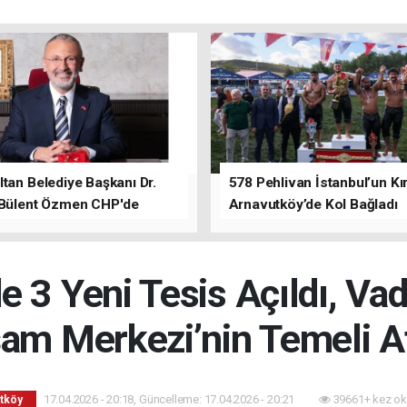
tan Belediye Başkanı Dr.
578 Pehlivan İstanbul’un Kır
 Bülent Özmen CHP'de
Arnavutköy’de Kol Bağladı
nı ifade etti.
 3 Yeni Tesis Açıldı, Va
am Merkezi’nin Temeli At
17.04.2026 - 20:18, Güncelleme: 17.04.2026 - 20:21
39661+ kez ok
tköy