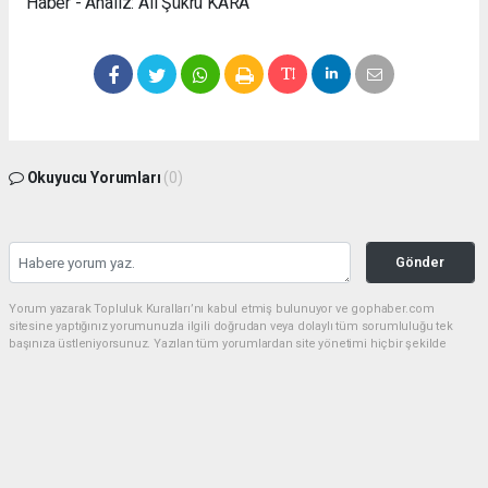
Haber - Analiz: Ali Şükrü KARA
Okuyucu Yorumları
(0)
Gönder
Yorum yazarak Topluluk Kuralları’nı kabul etmiş bulunuyor ve gophaber.com
sitesine yaptığınız yorumunuzla ilgili doğrudan veya dolaylı tüm sorumluluğu tek
başınıza üstleniyorsunuz. Yazılan tüm yorumlardan site yönetimi hiçbir şekilde
sorumlu tutulamaz.