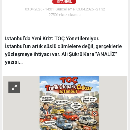
İSTANBUL
03.04.2026 - 14:01, Güncelleme: 03.04.2026 - 21:32
27501+ kez okundu.
İstanbul’da Yeni Kriz: TOÇ Yönetilemiyor.
İstanbul’un artık süslü cümlelere değil, gerçeklerle
yüzleşmeye ihtiyacı var. Ali Şükrü Kara ''ANALİZ''
yazısı...