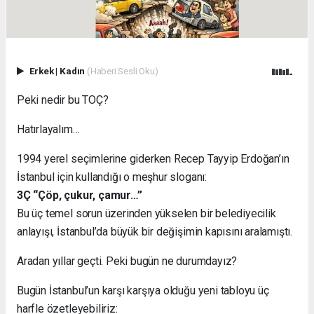
Erkek
|
Kadın
(Haberi Sesli Oku)
Peki nedir bu TOÇ?
Hatırlayalım…
1994 yerel seçimlerine giderken Recep Tayyip Erdoğan’ın
İstanbul için kullandığı o meşhur sloganı:
3Ç “Çöp, çukur, çamur…”
Bu üç temel sorun üzerinden yükselen bir belediyecilik
anlayışı, İstanbul’da büyük bir değişimin kapısını aralamıştı.
Aradan yıllar geçti. Peki bugün ne durumdayız?
Bugün İstanbul’un karşı karşıya olduğu yeni tabloyu üç
harfle özetleyebiliriz: