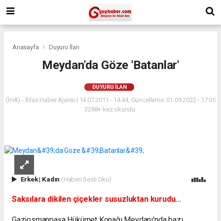
Anasayfa
Duyuru İlan
Meydan'da Göze 'Batanlar'
DUYURU İLAN
(İHA) - İhlas Haber Ajansı | 14.07.2011 - 14:44, Güncelleme: 01.09.2022 - 17:05
3288+ kez okundu.
Erkek
|
Kadın
(Haberi Sesli Oku)
Saksılara dikilen çiçekler susuzluktan kurudu...
Gaziosmanpaşa Hükümet Konağı Meydanı'nda bazı