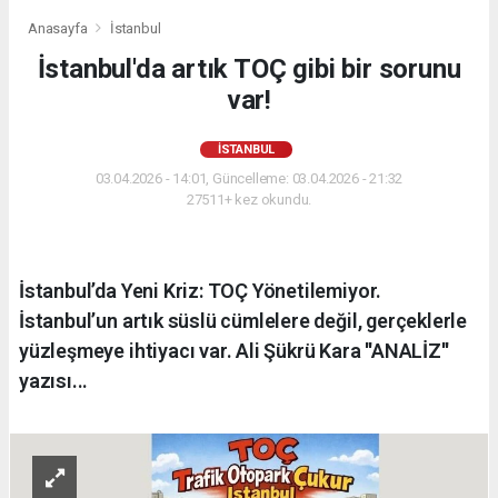
Anasayfa
İstanbul
İstanbul'da artık TOÇ gibi bir sorunu
var!
İSTANBUL
03.04.2026 - 14:01, Güncelleme: 03.04.2026 - 21:32
27511+ kez okundu.
İstanbul’da Yeni Kriz: TOÇ Yönetilemiyor.
İstanbul’un artık süslü cümlelere değil, gerçeklerle
yüzleşmeye ihtiyacı var. Ali Şükrü Kara ''ANALİZ''
yazısı...