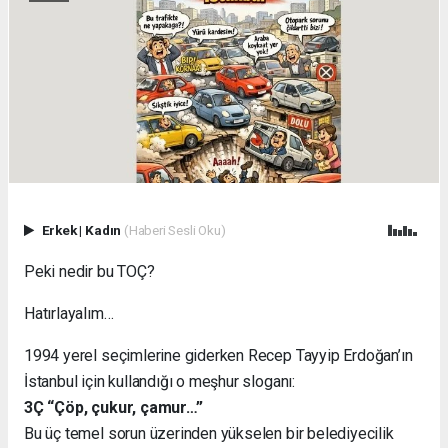
Erkek
|
Kadın
(Haberi Sesli Oku)
Peki nedir bu TOÇ?
Hatırlayalım…
1994 yerel seçimlerine giderken Recep Tayyip Erdoğan’ın
İstanbul için kullandığı o meşhur sloganı:
3Ç “Çöp, çukur, çamur…”
Bu üç temel sorun üzerinden yükselen bir belediyecilik