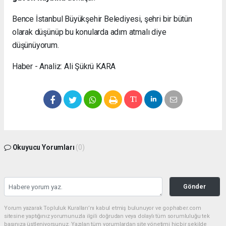
Bence İstanbul Büyükşehir Belediyesi, şehri bir bütün
olarak düşünüp bu konularda adım atmalı diye
düşünüyorum.
Haber - Analiz: Ali Şükrü KARA
Okuyucu Yorumları
(0)
Gönder
Yorum yazarak Topluluk Kuralları’nı kabul etmiş bulunuyor ve gophaber.com
sitesine yaptığınız yorumunuzla ilgili doğrudan veya dolaylı tüm sorumluluğu tek
başınıza üstleniyorsunuz. Yazılan tüm yorumlardan site yönetimi hiçbir şekilde