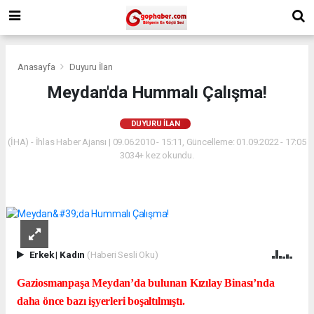
Anasayfa
Duyuru İlan
Meydan'da Hummalı Çalışma!
DUYURU İLAN
(İHA) - İhlas Haber Ajansı | 09.06.2010 - 15:11, Güncelleme: 01.09.2022 - 17:05
3034+ kez okundu.
Erkek
|
Kadın
(Haberi Sesli Oku)
Gaziosmanpaşa Meydan’da bulunan Kızılay Binası’nda
daha önce bazı işyerleri boşaltılmıştı.