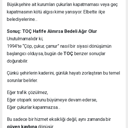
Büyükşehire ait kurumları çukurları kapatmaması veya geç
kapatmasının kötü algısı kime yansıyor. Elbette ilçe
belediyelerine…
Sonuç: TOÇ Hafife Alınırsa Bedeli Ağır Olur
Unutulmamalıdır ki;
1994’te “Çöp, çukur, çamur” nasıl bir siyasi dönüşümün
başlangıcı olduysa, bugün de
TOÇ
benzer sonuçlar
doğurabilir.
Çünkü şehirlerin kaderini, günlük hayatı zorlaştıran bu temel
sorunlar belirler.
Eğer trafik çözülmez,
Eğer otopark sorunu büyümeye devam ederse,
Eğer çukurlar kapanmazsa…
Bu sadece bir hizmet eksikliği değil, aynı zamanda bir
güven kaybına
dönüşür.