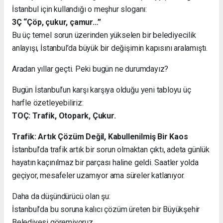
İstanbul için kullandığı o meşhur sloganı:
3Ç “Çöp, çukur, çamur…”
Bu üç temel sorun üzerinden yükselen bir belediyecilik
anlayışı, İstanbul’da büyük bir değişimin kapısını aralamıştı.
Aradan yıllar geçti. Peki bugün ne durumdayız?
Bugün İstanbul’un karşı karşıya olduğu yeni tabloyu üç
harfle özetleyebiliriz:
TOÇ: Trafik, Otopark, Çukur.
Trafik: Artık Çözüm Değil, Kabullenilmiş Bir Kaos
İstanbul’da trafik artık bir sorun olmaktan çıktı, adeta günlük
hayatın kaçınılmaz bir parçası haline geldi. Saatler yolda
geçiyor, mesafeler uzamıyor ama süreler katlanıyor.
Daha da düşündürücü olan şu:
İstanbul’da bu soruna kalıcı çözüm üreten bir Büyükşehir
Belediyesi göremiyoruz.