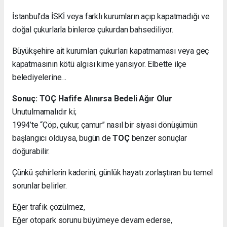
İstanbul’da İSKİ veya farklı kurumların açıp kapatmadığı ve
doğal çukurlarla binlerce çukurdan bahsediliyor.
Büyükşehire ait kurumları çukurları kapatmaması veya geç
kapatmasının kötü algısı kime yansıyor. Elbette ilçe
belediyelerine…
Sonuç: TOÇ Hafife Alınırsa Bedeli Ağır Olur
Unutulmamalıdır ki;
1994’te “Çöp, çukur, çamur” nasıl bir siyasi dönüşümün
başlangıcı olduysa, bugün de
TOÇ
benzer sonuçlar
doğurabilir.
Çünkü şehirlerin kaderini, günlük hayatı zorlaştıran bu temel
sorunlar belirler.
Eğer trafik çözülmez,
Eğer otopark sorunu büyümeye devam ederse,