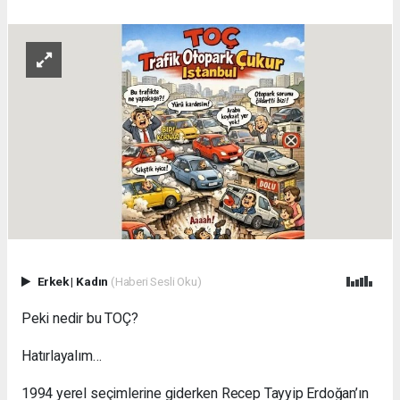
Erkek
|
Kadın
(Haberi Sesli Oku)
Peki nedir bu TOÇ?
Hatırlayalım…
1994 yerel seçimlerine giderken Recep Tayyip Erdoğan’ın