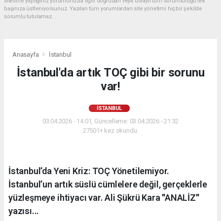
sitesine yaptığınız yorumunuzla ilgili doğrudan veya dolaylı tüm sorumluluğu tek
başınıza üstleniyorsunuz. Yazılan tüm yorumlardan site yönetimi hiçbir şekilde
sorumlu tutulamaz.
Anasayfa
İstanbul
İstanbul'da artık TOÇ gibi bir sorunu
var!
İSTANBUL
03.04.2026 - 14:01, Güncelleme: 03.04.2026 - 21:32
27501+ kez okundu.
İstanbul’da Yeni Kriz: TOÇ Yönetilemiyor.
İstanbul’un artık süslü cümlelere değil, gerçeklerle
yüzleşmeye ihtiyacı var. Ali Şükrü Kara ''ANALİZ''
yazısı...