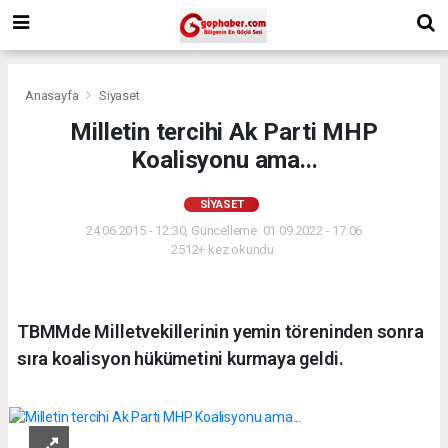
Anasayfa
Siyaset
Milletin tercihi Ak Parti MHP
Koalisyonu ama...
SIYASET
24.06.2015 - 12:30, Güncelleme: 01.09.2022 - 17:06
2512+ kez okundu.
TBMMde Milletvekillerinin yemin töreninden sonra
sıra koalisyon hükümetini kurmaya geldi.