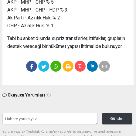
AKP - MHP - CHP % 5
AKP - MHP - CHP - HDP % 3
Ak Parti - Azınlık Hük. % 2
CHP - Azınlık Hük. % 1
Tabi bu anket dışında süpriz transferler, ittifaklar, grupların
destek vereceği bir hükümet yapısı ihtimalide bulunuyor.
Okuyucu Yorumları
(0)
Gönder
Yorum yazarak Topluluk Kuralları’nı kabul etmiş bulunuyor ve gophaber.com