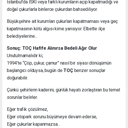
İstanbul’da İSKİ veya farklı kurumların açıp kapatmadığı ve
doğal çukurlarla binlerce çukurdan bahsediliyor.
Büyükşehire ait kurumları çukurları kapatmaması veya geç
kapatmasının kötü algısı kime yansıyor. Elbette ilçe
belediyelerine…
Sonuç: TOÇ Hafife Alınırsa Bedeli Ağır Olur
Unutulmamalıdır ki;
1994’te “Çöp, çukur, çamur” nasıl bir siyasi dönüşümün
başlangıcı olduysa, bugün de
TOÇ
benzer sonuçlar
doğurabilir.
Çünkü şehirlerin kaderini, günlük hayatı zorlaştıran bu temel
sorunlar belirler.
Eğer trafik çözülmez,
Eğer otopark sorunu büyümeye devam ederse,
Eğer çukurlar kapanmazsa…