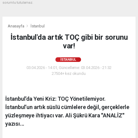
sorumlu tutulamaz.
Anasayfa
İstanbul
İstanbul'da artık TOÇ gibi bir sorunu
var!
İSTANBUL
03.04.2026 - 14:01, Güncelleme: 03.04.2026 - 21:32
27504+ kez okundu.
İstanbul’da Yeni Kriz: TOÇ Yönetilemiyor.
İstanbul’un artık süslü cümlelere değil, gerçeklerle
yüzleşmeye ihtiyacı var. Ali Şükrü Kara ''ANALİZ''
yazısı...