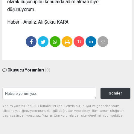
olarak düşünüp bu konularda adım atmalı diye
düşünüyorum.
Haber - Analiz: Ali Şükrü KARA
Okuyucu Yorumları
(0)
Gönder
Yorum yazarak Topluluk Kuralları’nı kabul etmiş bulunuyor ve gophaber.com
sitesine yaptığınız yorumunuzla ilgili doğrudan veya dolaylı tüm sorumluluğu tek
başınıza üstleniyorsunuz. Yazılan tüm yorumlardan site yönetimi hiçbir şekilde
sorumlu tutulamaz.