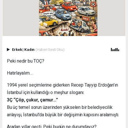
Erkek
|
Kadın
(Haberi Sesli Oku)
Peki nedir bu TOÇ?
Hatırlayalım…
1994 yerel seçimlerine giderken Recep Tayyip Erdoğan’ın
İstanbul için kullandığı o meşhur sloganı:
3Ç “Çöp, çukur, çamur…”
Bu üç temel sorun üzerinden yükselen bir belediyecilik
anlayışı, İstanbul’da büyük bir değişimin kapısını aralamıştı.
Aradan yıllar geçti. Peki bugün ne durumdayız?