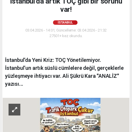
İstanbul'da artık TOÇ gibi bir sorunu
var!
İSTANBUL
03.04.2026 - 14:01, Güncelleme: 03.04.2026 - 21:32
27501+ kez okundu.
İstanbul’da Yeni Kriz: TOÇ Yönetilemiyor.
İstanbul’un artık süslü cümlelere değil, gerçeklerle
yüzleşmeye ihtiyacı var. Ali Şükrü Kara ''ANALİZ''
yazısı...