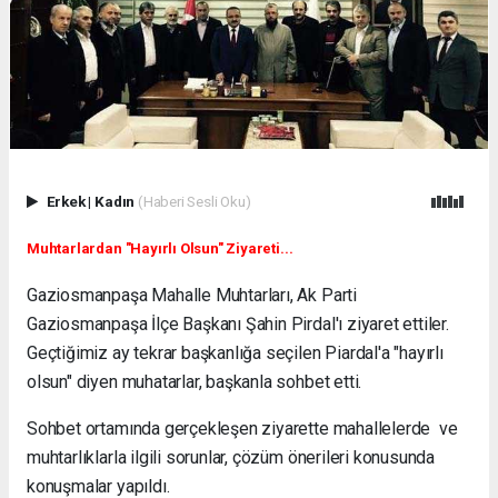
Erkek
|
Kadın
(Haberi Sesli Oku)
Muhtarlardan "Hayırlı Olsun" Ziyareti...
Gaziosmanpaşa Mahalle Muhtarları, Ak Parti
Gaziosmanpaşa İlçe Başkanı Şahin Pirdal'ı ziyaret ettiler.
Geçtiğimiz ay tekrar başkanlığa seçilen Piardal'a "hayırlı
olsun" diyen muhatarlar, başkanla sohbet etti.
Sohbet ortamında gerçekleşen ziyarette mahallelerde ve
muhtarlıklarla ilgili sorunlar, çözüm önerileri konusunda
konuşmalar yapıldı.