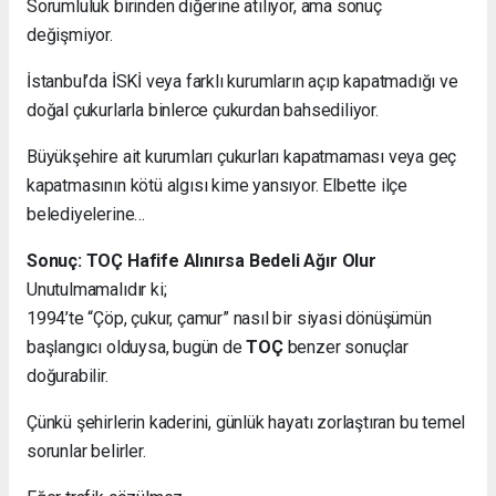
Sorumluluk birinden diğerine atılıyor, ama sonuç
değişmiyor.
İstanbul’da İSKİ veya farklı kurumların açıp kapatmadığı ve
doğal çukurlarla binlerce çukurdan bahsediliyor.
Büyükşehire ait kurumları çukurları kapatmaması veya geç
kapatmasının kötü algısı kime yansıyor. Elbette ilçe
belediyelerine…
Sonuç: TOÇ Hafife Alınırsa Bedeli Ağır Olur
Unutulmamalıdır ki;
1994’te “Çöp, çukur, çamur” nasıl bir siyasi dönüşümün
başlangıcı olduysa, bugün de
TOÇ
benzer sonuçlar
doğurabilir.
Çünkü şehirlerin kaderini, günlük hayatı zorlaştıran bu temel
sorunlar belirler.