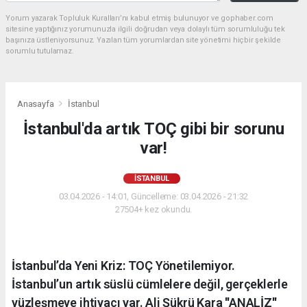
Yorum yazarak Topluluk Kuralları’nı kabul etmiş bulunuyor ve gophaber.com
sitesine yaptığınız yorumunuzla ilgili doğrudan veya dolaylı tüm sorumluluğu tek
başınıza üstleniyorsunuz. Yazılan tüm yorumlardan site yönetimi hiçbir şekilde
sorumlu tutulamaz.
Anasayfa
İstanbul
İstanbul'da artık TOÇ gibi bir sorunu
var!
İSTANBUL
03.04.2026 - 14:01, Güncelleme: 03.04.2026 - 21:32
27504+ kez okundu.
İstanbul’da Yeni Kriz: TOÇ Yönetilemiyor.
İstanbul’un artık süslü cümlelere değil, gerçeklerle
yüzleşmeye ihtiyacı var. Ali Şükrü Kara ''ANALİZ''