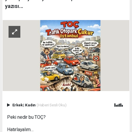
yazısı...
Erkek
|
Kadın
(Haberi Sesli Oku)
Peki nedir bu TOÇ?
Hatırlayalım…