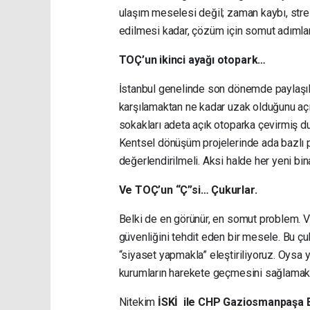
ulaşım meselesi değil; zaman kaybı, stre
edilmesi kadar, çözüm için somut adımların
TOÇ’un ikinci ayağı otopark…
İstanbul genelinde son dönemde paylaşılan
karşılamaktan ne kadar uzak olduğunu açı
sokakları adeta açık otoparka çevirmiş d
Kentsel dönüşüm projelerinde ada bazlı pl
değerlendirilmeli. Aksi halde her yeni 
Ve TOÇ’un “Ç”si… Çukurlar.
Belki de en görünür, en somut problem. Vat
güvenliğini tehdit eden bir mesele. Bu ç
“siyaset yapmakla” eleştiriliyoruz. Oysa 
kurumların harekete geçmesini sağlamak
Nitekim
İSKİ ile CHP Gaziosmanpaşa B