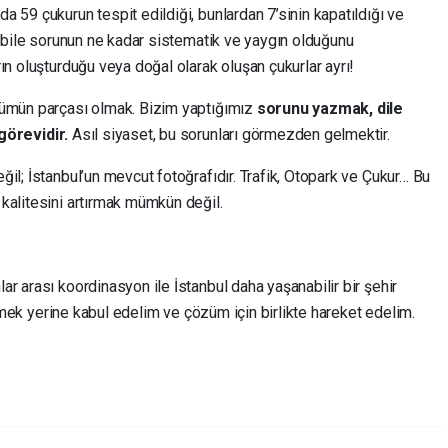
 59 çukurun tespit edildiği, bunlardan 7’sinin kapatıldığı ve
u bile sorunun ne kadar sistematik ve yaygın olduğunu
ın oluşturduğu veya doğal olarak oluşan çukurlar ayrı!
zümün parçası olmak. Bizim yaptığımız
sorunu yazmak, dile
örevidir.
Asıl siyaset, bu sorunları görmezden gelmektir.
il; İstanbul’un mevcut fotoğrafıdır. Trafik, Otopark ve Çukur… Bu
kalitesini artırmak mümkün değil.
r arası koordinasyon ile İstanbul daha yaşanabilir bir şehir
 etmek yerine kabul edelim ve çözüm için birlikte hareket edelim.