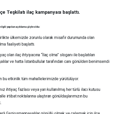
e Teşkilatı ilaç kampanyası başlattı.
ilgili yapılan açıklama şöyle oldu:
 birlikte ülkemizde zorunlu olarak misafir durumunda olan
ma faaliyeti başlattı.
yaç olan ilaç ihtyiyacına “İlaç olma” sloganı ile başlatılan
lılar ve hatta İstanbullular tarafından canı gönülden benimsendi
en bu etkinlik tüm mahallelerimizde yürütülüyor.
 ihtiyaç fazlası veya yarı kullanılmış her türlü ilacı kutusu
lle irtibat noktalarına ulaştıran gönüldaşlarımızın bu
.
rli Gaziosmanpaşalılar gönüllü olmak ve çalışmak için ilçe