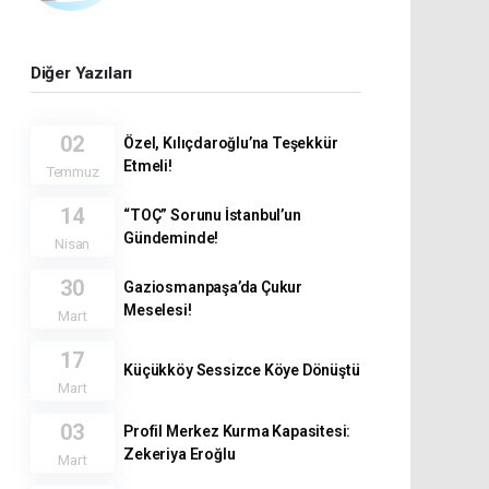
Diğer Yazıları
02
Özel, Kılıçdaroğlu’na Teşekkür
Etmeli!
Temmuz
14
“TOÇ” Sorunu İstanbul’un
Gündeminde!
Nisan
30
Gaziosmanpaşa’da Çukur
Meselesi!
Mart
17
Küçükköy Sessizce Köye Dönüştü
Mart
03
Profil Merkez Kurma Kapasitesi:
Zekeriya Eroğlu
Mart