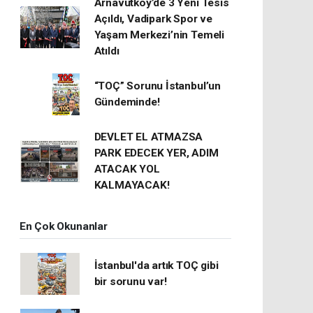
Arnavutköy’de 3 Yeni Tesis
Açıldı, Vadipark Spor ve
Yaşam Merkezi’nin Temeli
Atıldı
“TOÇ” Sorunu İstanbul’un
Gündeminde!
DEVLET EL ATMAZSA
PARK EDECEK YER, ADIM
ATACAK YOL
KALMAYACAK!
En Çok Okunanlar
İstanbul'da artık TOÇ gibi
bir sorunu var!