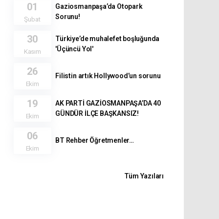
01
Gaziosmanpaşa’da Otopark
Sorunu!
Şubat
30
Türkiye’de muhalefet boşluğunda
'Üçüncü Yol'
Kasım
26
Filistin artık Hollywood’un sorunu
Ekim
19
AK PARTİ GAZİOSMANPAŞA’DA 40
GÜNDÜR İLÇE BAŞKANSIZ!
Ekim
06
BT Rehber Öğretmenler…
Ekim
Tüm Yazıları