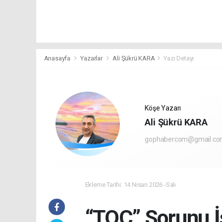
Anasayfa
Yazarlar
Ali Şükrü KARA
Yazı Detayı
Köşe Yazarı
Ali Şükrü KARA
gophabercom@gmail.c
Ekleme Tarihi: 14 Nisan 2026 -Salı
“TOÇ” Sorunu İ