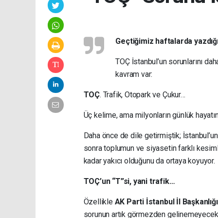
Geçtiğimiz haftalarda yazdığ
TOÇ İstanbul’un sorunlarını
daha
kavram var:
TOÇ
. Trafik, Otopark ve Çukur…
Üç kelime, ama milyonların günlük hayatı
Daha önce de dile getirmiştik; İstanbul’u
sonra toplumun ve siyasetin farklı kesim
kadar yakıcı olduğunu da ortaya koyuyor.
TOÇ’un “T”si, yani trafik…
Özellikle
AK Parti İstanbul İl Başkanlığı
sorunun artık görmezden gelinemeyecek boy