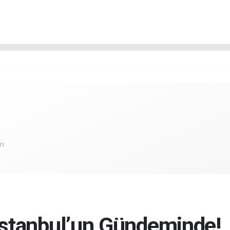
om
stanbul’un Gündeminde!