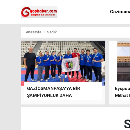
Gaziosm
Anasayfa
Sağlık
GAZİOSMANPAŞA'YA BİR
Eyüpsul
ŞAMPİYONLUK DAHA
Mithat
GETİRDİLER.
kalacağı
S