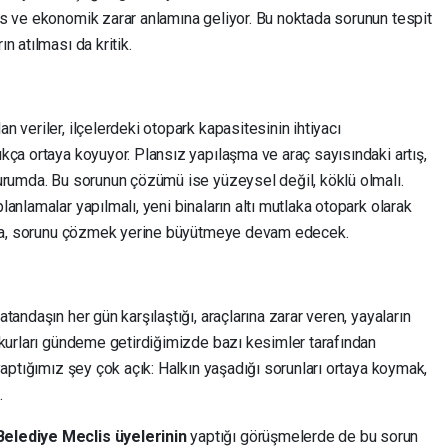
s ve ekonomik zarar anlamına geliyor. Bu noktada sorunun tespit
 atılması da kritik.
 veriler, ilçelerdeki otopark kapasitesinin ihtiyacı
kça ortaya koyuyor. Plansız yapılaşma ve araç sayısındaki artış,
urumda. Bu sorunun çözümü ise yüzeysel değil, köklü olmalı.
anlamalar yapılmalı, yeni binaların altı mutlaka otopark olarak
bina, sorunu çözmek yerine büyütmeye devam edecek.
andaşın her gün karşılaştığı, araçlarına zarar veren, yayaların
ukurları gündeme getirdiğimizde bazı kesimler tarafından
yaptığımız şey çok açık: Halkın yaşadığı sorunları ortaya koymak,
.
elediye Meclis üyelerinin
yaptığı görüşmelerde de bu sorun