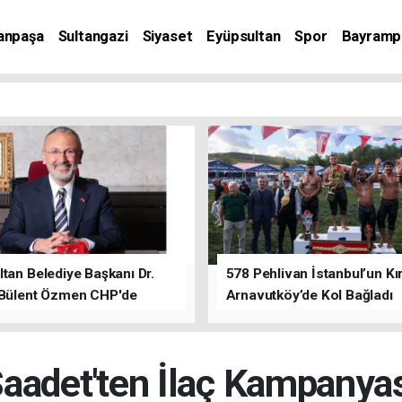
anpaşa
Sultangazi
Siyaset
Eyüpsultan
Spor
Bayramp
tan Belediye Başkanı Dr.
578 Pehlivan İstanbul’un Kır
 Bülent Özmen CHP'de
Arnavutköy’de Kol Bağladı
nı ifade etti.
aadet'ten İlaç Kampanya