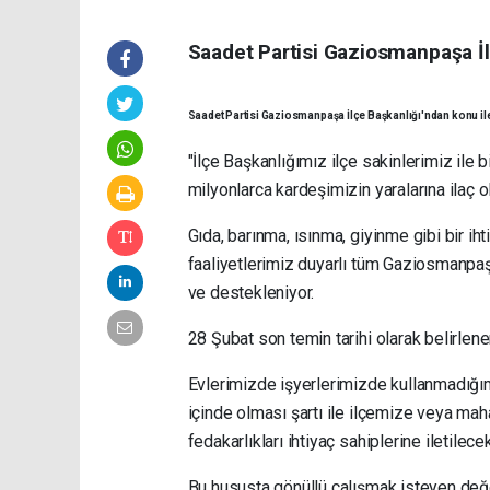
Saadet Partisi Gaziosmanpaşa İlç
Saadet Partisi Gaziosmanpaşa İlçe Başkanlığı'ndan konu ile 
"İlçe Başkanlığımız ilçe sakinlerimiz ile
milyonlarca kardeşimizin yaralarına ilaç ol
Gıda, barınma, ısınma, giyinme gibi bir ihti
faaliyetlerimiz duyarlı tüm Gaziosmanpaşa
ve destekleniyor.
28 Şubat son temin tarihi olarak belirlen
Evlerimizde işyerlerimizde kullanmadığımız
içinde olması şartı ile ilçemize veya maha
fedakarlıkları ihtiyaç sahiplerine iletilecek
Bu hususta gönüllü çalışmak isteyen değe