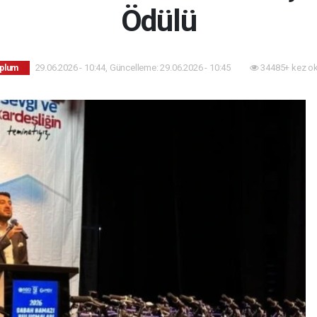
Ödülü
29.06.2026 - 10:44, Güncelleme: 29.06.2026 - 10:45
34485+ kez o
oplum