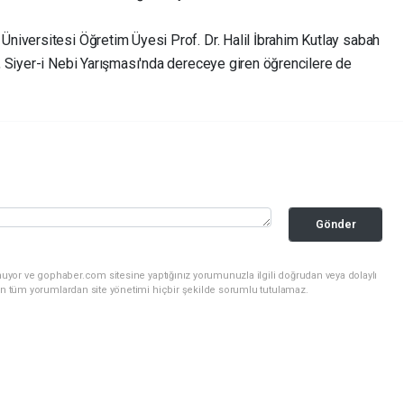
iversitesi Öğretim Üyesi Prof. Dr. Halil İbrahim Kutlay sabah
 Siyer-i Nebi Yarışması'nda dereceye giren öğrencilere de
Gönder
nuyor ve gophaber.com sitesine yaptığınız yorumunuzla ilgili doğrudan veya dolaylı
an tüm yorumlardan site yönetimi hiçbir şekilde sorumlu tutulamaz.