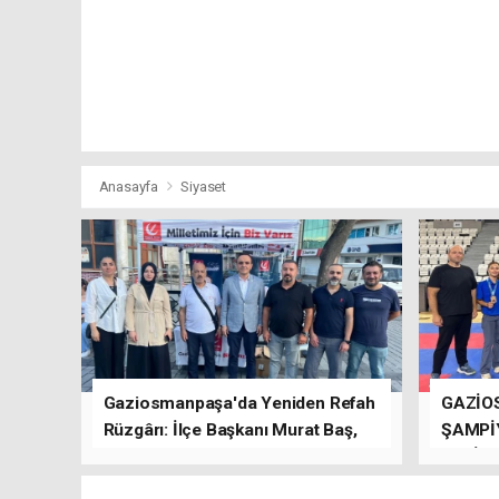
Anasayfa
Siyaset
Gaziosmanpaşa'da Yeniden Refah
GAZİO
Rüzgârı: İlçe Başkanı Murat Baş,
ŞAMPİ
Kısa Sürede Güçlü Bir Sinerji
GETİRD
Oluşturdu