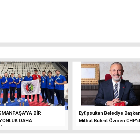
SMANPAŞA'YA BİR
Eyüpsultan Belediye Başkanı
YONLUK DAHA
Mithat Bülent Özmen CHP'
İLER.
kalacağını ifade etti.