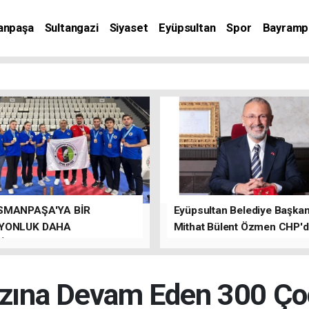
anpaşa
Sultangazi
Siyaset
Eyüpsultan
Spor
Bayramp
SMANPAŞA'YA BİR
Eyüpsultan Belediye Başkanı
YONLUK DAHA
Mithat Bülent Özmen CHP'
İLER.
kalacağını ifade etti.
ına Devam Eden 300 Çoc