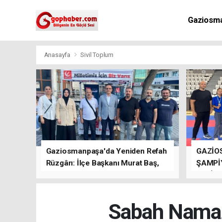
Gaziosm
Anasayfa
Sivil Toplum
Gaziosmanpaşa'da Yeniden Refah
GAZİO
Rüzgârı: İlçe Başkanı Murat Baş,
ŞAMPİ
Kısa Sürede Güçlü Bir Sinerji
GETİRD
Oluşturdu
Sabah Namaz