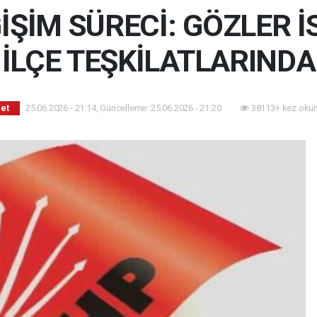
İŞİM SÜRECİ: GÖZLER 
İLÇE TEŞKİLATLARINDA
25.06.2026 - 21:14, Güncelleme: 25.06.2026 - 21:20
38113+ kez oku
set