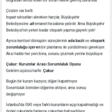
doğrudan tehdit eden bir sorun haline gelmiş durumda.
Çözüm ise belli:
İnşaat ruhsatları alınırken harçlar, Büyükşehir
Belediyesine
ait
emanet hesabına yatırılır. Ama Büyükşehir
Belediysi'nin yeteri kadar otopark yapma gayreti yok!
Ayrıca kentsel dönüşüm süreçlerinin
ada bazlı
ve
otopark
zorunluluğu içeren
bir planlama ile yürütülmesi gerekiyor.
Aksi halde her yeni bina, sorunu çözmek yerine büyütüyor.
Çukur: Kurumlar Arası Sorumluluk Oyunu
Gelelim üçüncü harfe:
Çukur
.
Bugün bir kurum kazıyor, diğeri kapatmıyor.
Sorumluluk birinden diğerine atılıyor, ama sonuç
değişmiyor.
İstanbul’da İSKİ veya farklı kurumların açıp kapatmadığı ve
doğal çukurlarla binlerce çukurdan bahsediliyor.