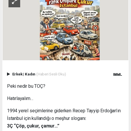
Erkek
|
Kadın
(Haberi Sesli Oku)
Peki nedir bu TOÇ?
Hatırlayalım…
1994 yerel seçimlerine giderken Recep Tayyip Erdoğan’ın
İstanbul için kullandığı o meşhur sloganı:
3Ç “Çöp, çukur, çamur…”