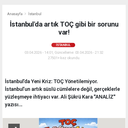
Anasayfa
İstanbul
İstanbul'da artık TOÇ gibi bir sorunu
var!
İSTANBUL
03.04.2026 - 14:01, Güncelleme: 03.04.2026 - 21:32
27501+ kez okundu.
İstanbul’da Yeni Kriz: TOÇ Yönetilemiyor.
İstanbul’un artık süslü cümlelere değil, gerçeklerle
yüzleşmeye ihtiyacı var. Ali Şükrü Kara ''ANALİZ''
yazısı...