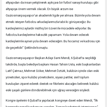
altyapıdan da insan yetiştirerek açıkçası bir futbol sanayi kuruluşu gibi
altyapıya önem vermek olacak. En büyük arzum ise
Gaziosmanpaşaspor’un akademik ligde yer alması. Bizimle yola devam
etmek isteyen futbolcu arkadaşlarımızla tabii ki görüşeceğiz. Bu
kardeşlerimiz aylardır müthiş bir özveri ile mücadele ediyorlar. Bu
futbolcu kardeşlerime haksızlık yapamam. Yola devam edecek
kardeşlerimle aynen yola devam edeceğim. Bu hocamız ve kadrosu için
de geçerlidir.” Şeklinde konuştu.
Gaziosmanpaşaspor Başkan Adayı Sami Mendi, 6 Şubat’ta seçildiği
takdirde, başta belediye başkanı Hasan Tahsin Usta, eski başkanlardan
Latif Çatmaz, Mehmet Göker, Mehmet Öztürk, kulübün içinde olan eski
yöneticileri, spor kulübü yöneticilerin, siyasi partiler, sivil toplum
kuruluşları ziyaret ederek destek ve fikirlerini alacağını belirerek kulübü
eski şaşalı günlere döndürebilmek için uğraş vereceğini söyledi.
Kongre üyelerini 6 Şubat’ta yapılacak kongreye davet eden Mendi, “İlk
kongrede genel kurulumuzu yapalım. Zaman kaybetmek istemiyoruz.”