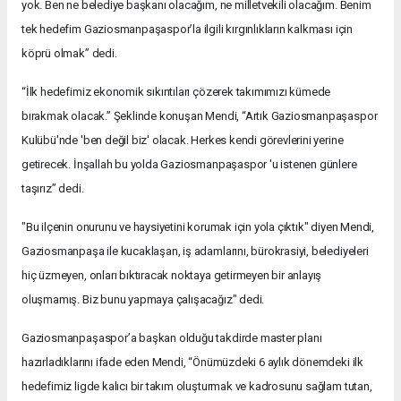
yok. Ben ne belediye başkanı olacağım, ne milletvekili olacağım. Benim
tek hedefim Gaziosmanpaşaspor’la ilgili kırgınlıkların kalkması için
köprü olmak” dedi.
“İlk hedefimiz ekonomik sıkıntıları çözerek takımımızı kümede
bırakmak olacak.” Şeklinde konuşan Mendi, “Artık Gaziosmanpaşaspor
Kulübü'nde 'ben değil biz' olacak. Herkes kendi görevlerini yerine
getirecek. İnşallah bu yolda Gaziosmanpaşaspor 'u istenen günlere
taşırız” dedi.
"Bu ilçenin onurunu ve haysiyetini korumak için yola çıktık" diyen Mendi,
Gaziosmanpaşa ile kucaklaşan, iş adamlarını, bürokrasiyi, belediyeleri
hiç üzmeyen, onları bıktıracak noktaya getirmeyen bir anlayış
oluşmamış. Biz bunu yapmaya çalışacağız" dedi.
Gaziosmanpaşaspor’a başkan olduğu takdirde master planı
hazırladıklarını ifade eden Mendi, “Önümüzdeki 6 aylık dönemdeki ilk
hedefimiz ligde kalıcı bir takım oluşturmak ve kadrosunu sağlam tutan,