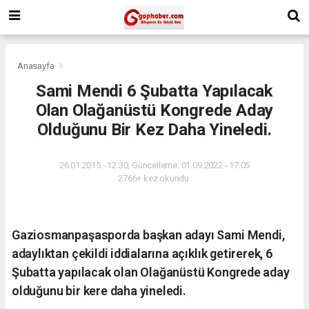
Anasayfa
Sami Mendi 6 Şubatta Yapılacak
Olan Olağanüstü Kongrede Aday
Olduğunu Bir Kez Daha Yineledi.
26.01.2015 - 12:30, Güncelleme: 01.09.2022 - 17:05
2766+ kez okundu.
Gaziosmanpaşasporda başkan adayı Sami Mendi,
adaylıktan çekildi iddialarına açıklık getirerek, 6
Şubatta yapılacak olan Olağanüstü Kongrede aday
olduğunu bir kere daha yineledi.