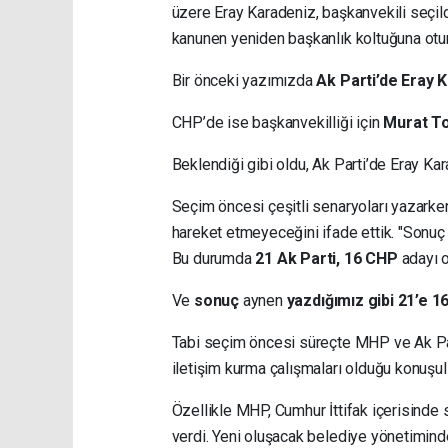
üzere Eray Karadeniz, başkanvekili seçi
kanunen yeniden başkanlık koltuğuna otur
Bir önceki yazımızda
Ak Parti’de Eray 
CHP’de ise başkanvekilliği için
Murat To
Beklendiği gibi oldu, Ak Parti’de Eray Ka
Seçim öncesi çeşitli senaryoları yazarken,
hareket etmeyeceğini ifade ettik. "Sonu
Bu durumda
21 Ak Parti, 16 CHP
adayı oy
Ve
sonuç
aynen
yazdığımız gibi 21’e 16 
Tabi seçim öncesi süreçte MHP ve Ak Par
iletişim kurma çalışmaları olduğu konuşul
Özellikle MHP, Cumhur İttifak içerisind
verdi. Yeni oluşacak belediye yönetiminde 