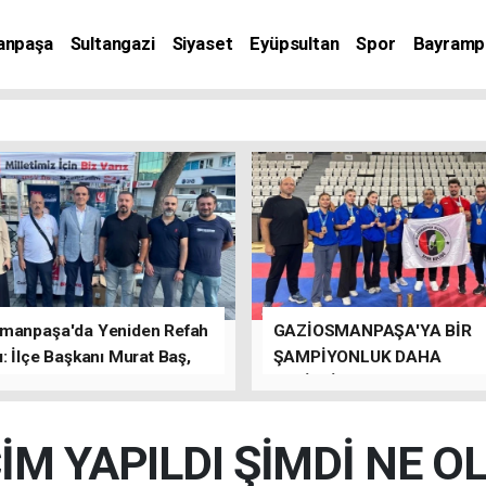
anpaşa
Sultangazi
Siyaset
Eyüpsultan
Spor
Bayramp
manpaşa'da Yeniden Refah
GAZİOSMANPAŞA'YA BİR
: İlçe Başkanı Murat Baş,
ŞAMPİYONLUK DAHA
rede Güçlü Bir Sinerji
GETİRDİLER.
rdu
İM YAPILDI ŞİMDİ NE O