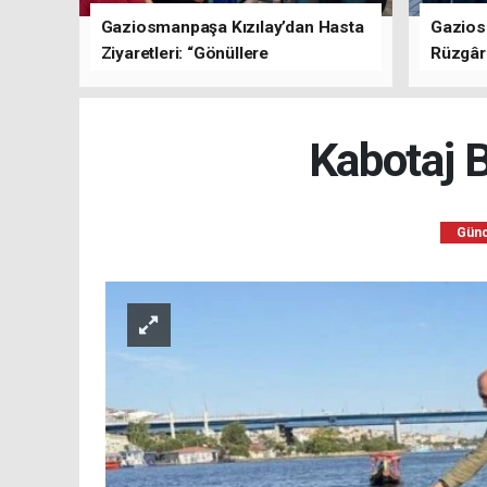
Gaziosmanpaşa Kızılay’dan Hasta
Gazios
Ziyaretleri: “Gönüllere
Rüzgârı
Dokunuyoruz”
Kısa Sü
Oluştu
Kabotaj B
Günc