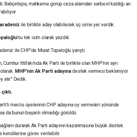
ldi. Bahçetepe, mahkeme görüp ceza alamdan serbest kaldığı an
abiliyor.
Karadeniz
ile birlikte aday olabilecek üç isme yer verdik.
paloğlu
’nu tek isim olarak yazdık.
radeniz ile CHP’de Murat Topaloğlu yarıştı.
 Cumhur İttifakı’nda Ak Parti ile birlikte olan MHP’nin ayrı
ç olarak
MHP’nin Ak Parti adayına
destek vermesi bekleniyor.
 alır." Dedik.
çıktı.
ti’li meclis üyelerinin CHP adayına oy vermeleri yönünde
sa da bunun başarılı olmadığı görüldü.
e sağlam durarak Ak Parti adayının kazanmasına büyük destek
kendilerine görev verilebilir.