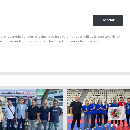
Gönder
nuyor ve gophaber.com sitesine yaptığınız yorumunuzla ilgili doğrudan veya dolaylı
an tüm yorumlardan site yönetimi hiçbir şekilde sorumlu tutulamaz.