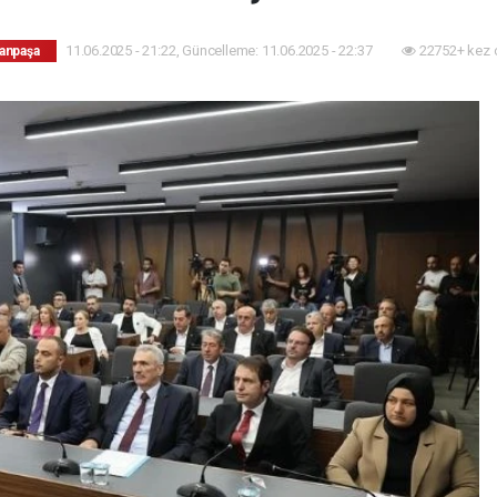
11.06.2025 - 21:22, Güncelleme: 11.06.2025 - 22:37
22752+ kez 
anpaşa