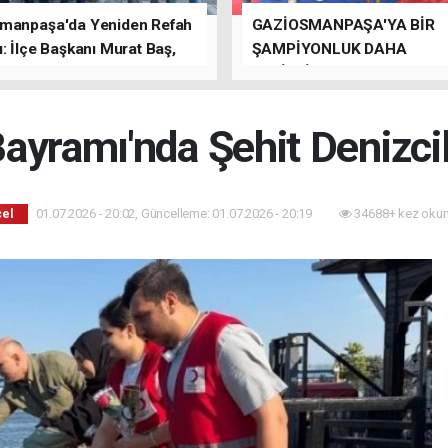
manpaşa'da Yeniden Refah
GAZİOSMANPAŞA'YA BİR
: İlçe Başkanı Murat Baş,
ŞAMPİYONLUK DAHA
rede Güçlü Bir Sinerji
GETİRDİLER.
rdu
ayramı'nda Şehit Denizcil
01.07.2026 - 20:02, Güncelleme: 01.07.2026 - 20:19
34688+ kez okun
el