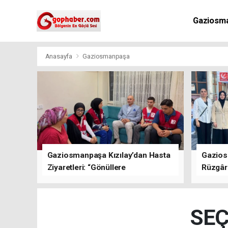
Gaziosm
Anasayfa
Gaziosmanpaşa
Gaziosmanpaşa Kızılay’dan Hasta
Gazios
Ziyaretleri: “Gönüllere
Rüzgârı
Dokunuyoruz”
Kısa Sü
Oluştu
SEÇ