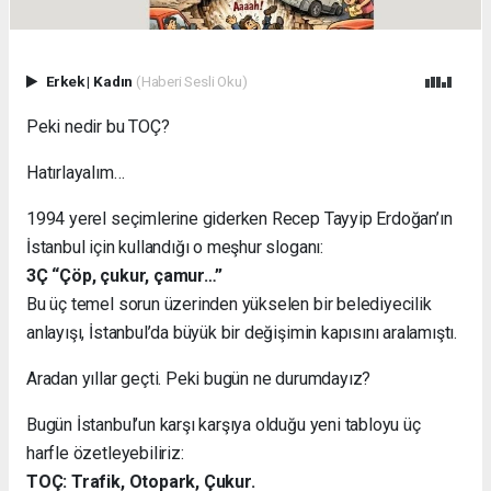
Erkek
|
Kadın
(Haberi Sesli Oku)
Peki nedir bu TOÇ?
Hatırlayalım…
1994 yerel seçimlerine giderken Recep Tayyip Erdoğan’ın
İstanbul için kullandığı o meşhur sloganı:
3Ç “Çöp, çukur, çamur…”
Bu üç temel sorun üzerinden yükselen bir belediyecilik
anlayışı, İstanbul’da büyük bir değişimin kapısını aralamıştı.
Aradan yıllar geçti. Peki bugün ne durumdayız?
Bugün İstanbul’un karşı karşıya olduğu yeni tabloyu üç
harfle özetleyebiliriz:
TOÇ: Trafik, Otopark, Çukur.