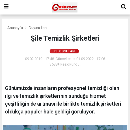
Anasayfa
Duyuru İlan
Şile Temizlik Şirketleri
DUYURU İLAN
09.02.2019 - 17:48, Güncelleme: 01.09.2022 - 17:06
3633+ kez okundu.
Günümüzde insanların profesyonel temizliği olan
ilgi ve temizlik şirketlerinin sunduğu hizmet
çeşitliliğin de artması ile birlikte temizlik şirketleri
oldukça popüler hale geldiği görülüyor.