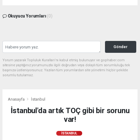
Okuyucu Yorumları
(0)
Gönder
Yorum yazarak Topluluk Kuralları’nı kabul etmiş bulunuyor ve gophaber.com
sitesine yaptığınız yorumunuzla ilgili doğrudan veya dolaylı tüm sorumluluğu tek
başınıza üstleniyorsunuz. Yazılan tüm yorumlardan site yönetimi hiçbir şekilde
sorumlu tutulamaz.
Anasayfa
İstanbul
İstanbul'da artık TOÇ gibi bir sorunu
var!
İSTANBUL