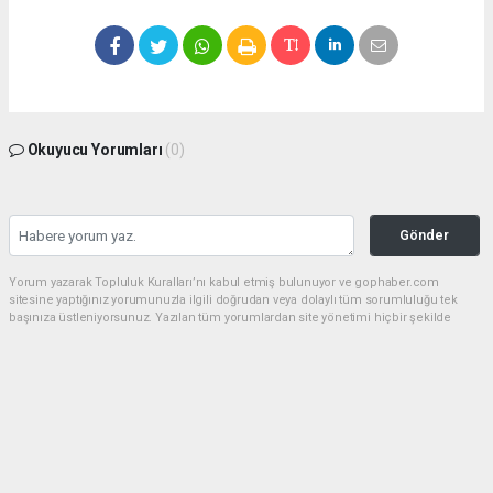
Okuyucu Yorumları
(0)
Gönder
Yorum yazarak Topluluk Kuralları’nı kabul etmiş bulunuyor ve gophaber.com
sitesine yaptığınız yorumunuzla ilgili doğrudan veya dolaylı tüm sorumluluğu tek
başınıza üstleniyorsunuz. Yazılan tüm yorumlardan site yönetimi hiçbir şekilde
sorumlu tutulamaz.
haber paketi
haber scripti
haber yazılımı
Tüm hakları saklı tutulmaktadır.Copyright 2026©