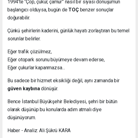
1994’te “Çöp, çukur, çamur” nasıl bir siyasi dönüşümün
başlangıcı olduysa, bugün de
TOÇ
benzer sonuçlar
doğurabilir.
Çünkü şehirlerin kaderini, günlük hayatı zorlaştıran bu temel
sorunlar belirler.
Eğer trafik çözülmez,
Eğer otopark sorunu büyümeye devam ederse,
Eğer çukurlar kapanmazsa…
Bu sadece bir hizmet eksikliği değil, aynı zamanda bir
güven kaybına
dönüşür.
Bence İstanbul Büyükşehir Belediyesi, şehri bir bütün
olarak düşünüp bu konularda adım atmalı diye
düşünüyorum.
Haber - Analiz: Ali Şükrü KARA