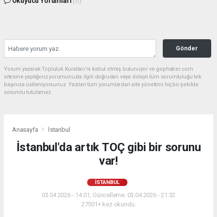
Okuyucu Yorumları
(0)
Gönder
Yorum yazarak Topluluk Kuralları’nı kabul etmiş bulunuyor ve gophaber.com
sitesine yaptığınız yorumunuzla ilgili doğrudan veya dolaylı tüm sorumluluğu tek
başınıza üstleniyorsunuz. Yazılan tüm yorumlardan site yönetimi hiçbir şekilde
sorumlu tutulamaz.
Anasayfa
İstanbul
İstanbul'da artık TOÇ gibi bir sorunu
var!
İSTANBUL
03.04.2026 - 14:01, Güncelleme: 03.04.2026 - 21:32
27501+ kez okundu.