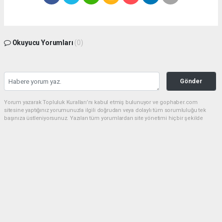
Okuyucu Yorumları
(0)
Gönder
Yorum yazarak Topluluk Kuralları’nı kabul etmiş bulunuyor ve gophaber.com
sitesine yaptığınız yorumunuzla ilgili doğrudan veya dolaylı tüm sorumluluğu tek
başınıza üstleniyorsunuz. Yazılan tüm yorumlardan site yönetimi hiçbir şekilde
sorumlu tutulamaz.
haber paketi
haber scripti
haber yazılımı
Tüm hakları saklı tutulmaktadır.Copyright 2026©
Haber Yazılımı:
Web Aksiyon ®