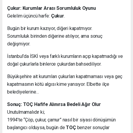
Çukur: Kurumlar Arası Sorumluluk Oyunu
Gelelim üçüncü harfe:
Çukur
.
Bugün bir kurum kazıyor, diğeri kapatmıyor.
Sorumluluk birinden diğerine atılıyor, ama sonuç
değişmiyor.
İstanbul’da İSKİ veya farklı kurumların açıp kapatmadığı ve
doğal çukurlarla binlerce çukurdan bahsediliyor.
Büyükşehire ait kurumları çukurları kapatmaması veya geç
kapatmasının kötü algısı kime yansıyor. Elbette ilçe
belediyelerine…
Sonuç: TOÇ Hafife Alınırsa Bedeli Ağır Olur
Unutulmamalıdır ki;
1994’te “Çöp, çukur, çamur” nasıl bir siyasi dönüşümün
başlangıcı olduysa, bugün de
TOÇ
benzer sonuçlar