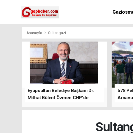
Gaziosm
Anasayfa
Sultangazi
Eyüpsultan Belediye Başkanı Dr.
578 Peh
Mithat Bülent Özmen CHP'de
Arnavu
kalacağını ifade etti.
Sultang