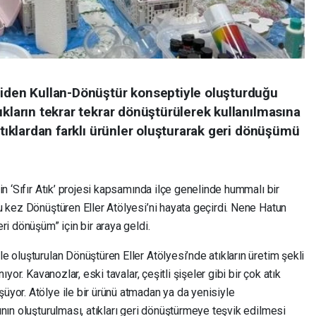
niden Kullan-Dönüştür konseptiyle oluşturduğu
ıkların tekrar tekrar dönüştürülerek kullanılmasına
atıklardan farklı ürünler oluşturarak geri dönüşümü
in ‘Sıfır Atık’ projesi kapsamında ilçe genelinde hummalı bir
u kez Dönüştüren Eller Atölyesi’ni hayata geçirdi. Nene Hatun
ri dönüşüm” için bir araya geldi.
 oluşturulan Dönüştüren Eller Atölyesi’nde atıkların üretim şekli
yor. Kavanozlar, eski tavalar, çeşitli şişeler gibi bir çok atık
yor. Atölye ile bir ürünü atmadan ya da yenisiyle
nın oluşturulması, atıkları geri dönüştürmeye teşvik edilmesi