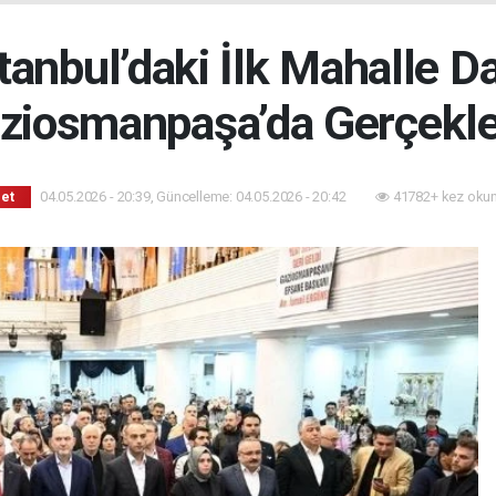
stanbul’daki İlk Mahalle 
ziosmanpaşa’da Gerçekle
04.05.2026 - 20:39, Güncelleme: 04.05.2026 - 20:42
41782+ kez oku
set