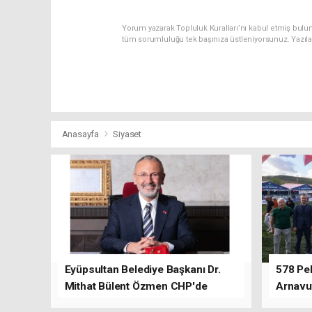
Yorum yazarak Topluluk Kuralları’nı kabul etmiş bulu
tüm sorumluluğu tek başınıza üstleniyorsunuz. Yazıl
Anasayfa
Siyaset
Eyüpsultan Belediye Başkanı Dr.
578 Peh
Mithat Bülent Özmen CHP'de
Arnavu
kalacağını ifade etti.