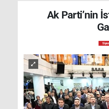
Ak Parti’nin İ
Ga
Siya