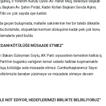
rgüneş, İl Yönetim Kurulu Üyesi Av. Harun Muş, Belediye Başkan
ulu Başkanı Av. Şahin Pirdal, Kadın Kolları Başkanı Sevda Aşkın,
ilki ve çok sayıda üye katıldı.
a geçen buluşmada, mahalle sakinlerinin her bir talebi dikkatle
dığı bu bölümde; otoparktan kentsel dönüşüme kadar pek çok konu
lamalarla yanıt buldu.
VİCDANI KÖTÜLÜĞE MÜSAADE ETMEZ"
Bakanı Süleyman Soylu, AK Parti siyasetinin temelinin halkla iç
Parti’nin bugünkü varlığının temel sebebi halktan kopmamaktır.
anlışa, kötülüğe asla müsaade etmez. Cumhurbaşkanımız Sayın
 milletimizle beraber yürümeye ve mücadele etmeye devam
LE NOT EDİYOR, HEDEFLERİMİZİ BİRLİKTE BELİRLİYORUZ"