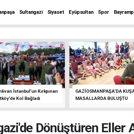
anpaşa
Sultangazi
Siyaset
Eyüpsultan
Spor
Bayramp
livan İstanbul’un Kırkpınarı
GAZİOSMANPAŞA’DA KUŞ
tköy’de Kol Bağladı
MASALLARDA BULUŞTU
azi'de Dönüştüren Eller 