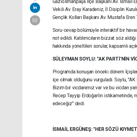
Gaziosmanpaşa İlçe Başkanı Av. İsmail E
Vekili Av. Eray Karadeniz, İl Disiplin Kur
Gençlik Kolları Başkanı Av. Mustafa Eren T
Soru-cevap bölümüyle interaktif bir havad
not edildi. Katılımcıların bizzat söz al
hakkında yöneltilen sorular, kapsamlı açık
SÜLEYMAN SOYLU: "AK PARTİ’NİN 
Programda konuşan önceki dönem İçişleri 
içe olmak olduğunu vurguladı. Soylu, "AK 
Bizim bir vicdanımız var ve bu vicdan y
Recep Tayyip Erdoğan’ın istikametinde,
edeceğiz" dedi.
İSMAİL ERGÜNEŞ: "HER SÖZÜ KIYMET