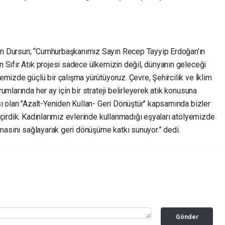
n Dursun; “Cumhurbaşkanımız Sayın Recep Tayyip Erdoğan’ın
 Sıfır Atık projesi sadece ülkemizin değil, dünyanın geleceği
mizde güçlü bir çalışma yürütüyoruz. Çevre, Şehircilik ve İklim
mlarında her ay için bir strateji belirleyerek atık konusuna
sı olan "Azalt-Yeniden Kullan- Geri Dönüştür" kapsamında bizler
çirdik. Kadınlarımız evlerinde kullanmadığı eşyaları atölyemizde
lmasını sağlayarak geri dönüşüme katkı sunuyor.” dedi.
Gönder