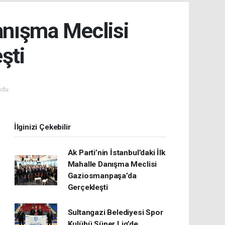
Danışma Meclisi
şti
ndu.
İlginizi Çekebilir
Ak Parti’nin İstanbul’daki İlk
Mahalle Danışma Meclisi
Gaziosmanpaşa’da
Gerçekleşti
Sultangazi Belediyesi Spor
Kulübü Süper Lig’de