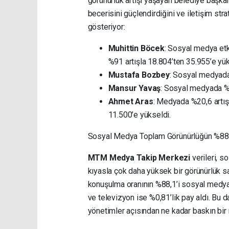
görünürlük artışı yaşayan belediye başkanl
becerisini güçlendirdiğini ve iletişim str
gösteriyor:
Muhittin Böcek
: Sosyal medya et
%91 artışla 18.804’ten 35.955’e yük
Mustafa Bozbey
: Sosyal medyada 
Mansur Yavaş
: Sosyal medyada %3
Ahmet Aras
: Medyada %20,6 artış
11.500’e yükseldi.
Sosyal Medya Toplam Görünürlüğün %88,1
MTM Medya Takip Merkezi
verileri, 
kıyasla çok daha yüksek bir görünürlük sağ
konuşulma oranının %88,1’i sosyal medyad
ve televizyon ise %0,81’lik pay aldı. Bu d
yönetimler açısından ne kadar baskın bir 