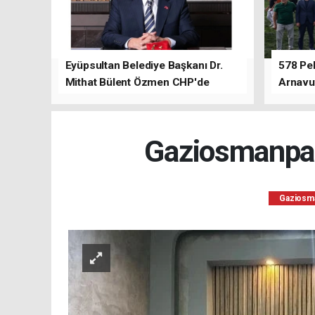
Eyüpsultan Belediye Başkanı Dr.
578 Peh
Mithat Bülent Özmen CHP'de
Arnavu
kalacağını ifade etti.
Gaziosmanpaş
Gaziosm