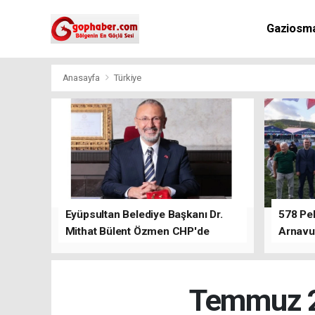
Gaziosm
Anasayfa
Türkiye
Eyüpsultan Belediye Başkanı Dr.
578 Peh
Mithat Bülent Özmen CHP'de
Arnavu
kalacağını ifade etti.
Temmuz 2