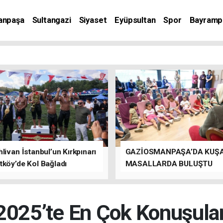
anpaşa
Sultangazi
Siyaset
Eyüpsultan
Spor
Bayramp
livan İstanbul’un Kırkpınarı
GAZİOSMANPAŞA’DA KUŞ
tköy’de Kol Bağladı
MASALLARDA BULUŞTU
025’te En Çok Konuşulan