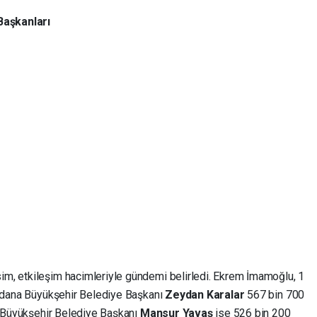
aşkanları
m, etkileşim hacimleriyle gündemi belirledi. Ekrem İmamoğlu, 1
 Adana Büyükşehir Belediye Başkanı
Zeydan Karalar
567 bin 700
ra Büyükşehir Belediye Başkanı
Mansur Yavaş
ise 526 bin 200