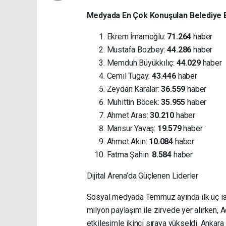
Medyada En Çok Konuşulan Belediye B
Ekrem İmamoğlu:
71.264
haber
Mustafa Bozbey:
44.286
haber
Memduh Büyükkılıç:
44.029
haber
Cemil Tugay:
43.446
haber
Zeydan Karalar:
36.559
haber
Muhittin Böcek:
35.955
haber
Ahmet Aras:
30.210
haber
Mansur Yavaş:
19.579
haber
Ahmet Akın:
10.084
haber
Fatma Şahin:
8.584
haber
Dijital Arena’da Güçlenen Liderler
Sosyal medyada Temmuz ayında ilk üç isi
milyon paylaşım ile zirvede yer alırken,
etkileşimle ikinci sıraya yükseldi. Anka