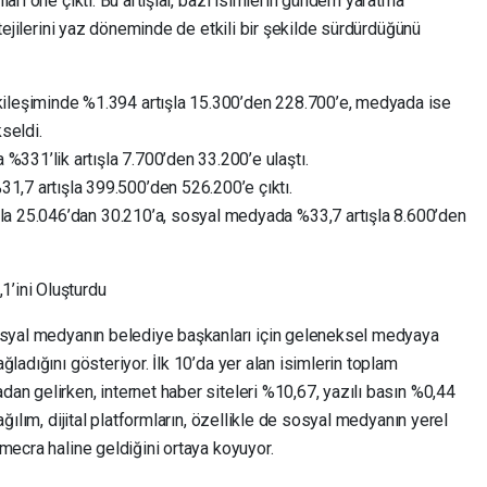
arı öne çıktı. Bu artışlar, bazı isimlerin gündem yaratma
atejilerini yaz döneminde de etkili bir şekilde sürdürdüğünü
kileşiminde %1.394 artışla 15.300’den 228.700’e, medyada ise
seldi.
%331’lik artışla 7.700’den 33.200’e ulaştı.
1,7 artışla 399.500’den 526.200’e çıktı.
la 25.046’dan 30.210’a, sosyal medyada %33,7 artışla 8.600’den
’ini Oluşturdu
sosyal medyanın belediye başkanları için geleneksel medyaya
ladığını gösteriyor. İlk 10’da yer alan isimlerin toplam
an gelirken, internet haber siteleri %10,67, yazılı basın %0,44
ağılım, dijital platformların, özellikle de sosyal medyanın yerel
mecra haline geldiğini ortaya koyuyor.