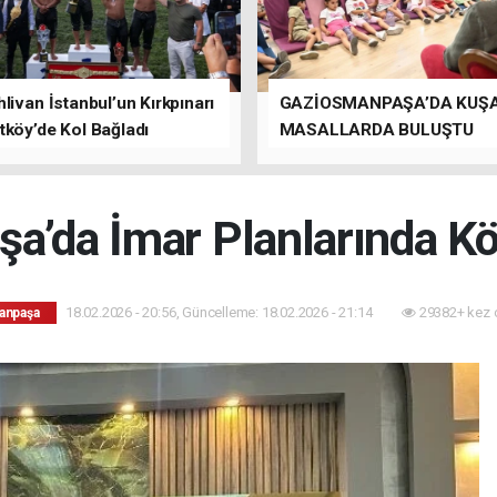
livan İstanbul’un Kırkpınarı
GAZİOSMANPAŞA’DA KUŞ
tköy’de Kol Bağladı
MASALLARDA BULUŞTU
a’da İmar Planlarında Kök
18.02.2026 - 20:56, Güncelleme: 18.02.2026 - 21:14
29382+ kez 
anpaşa