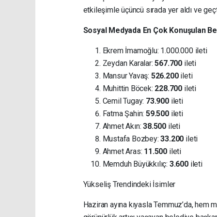
etkileşimle üçüncü sırada yer aldı ve ge
Sosyal Medyada En Çok Konuşulan Bel
Ekrem İmamoğlu: 1.000.000 ileti
Zeydan Karalar:
567.700
ileti
Mansur Yavaş:
526.200
ileti
Muhittin Böcek:
228.700
ileti
Cemil Tugay:
73.900
ileti
Fatma Şahin:
59.500
ileti
Ahmet Akın:
38.500
ileti
Mustafa Bozbey:
33.200
ileti
Ahmet Aras:
11.500
ileti
Memduh Büyükkılıç:
3.600
ileti
Yükseliş Trendindeki İsimler
Haziran ayına kıyasla Temmuz’da, hem m