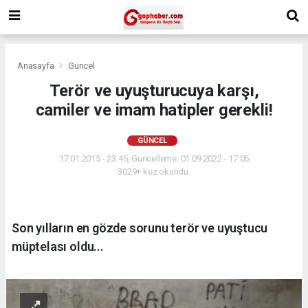
Anasayfa
Güncel
Terör ve uyuşturucuya karşı,
camiler ve imam hatipler gerekli!
GÜNCEL
17.01.2015 - 23:45, Güncelleme: 01.09.2022 - 17:05
3029+ kez okundu.
Son yılların en gözde sorunu terör ve uyuştucu
müptelası oldu...