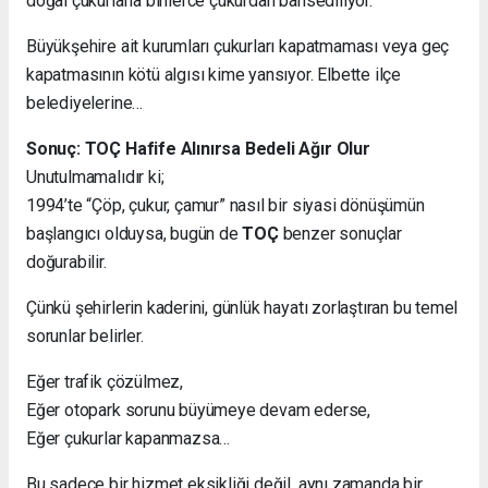
doğal çukurlarla binlerce çukurdan bahsediliyor.
Büyükşehire ait kurumları çukurları kapatmaması veya geç
kapatmasının kötü algısı kime yansıyor. Elbette ilçe
belediyelerine…
Sonuç: TOÇ Hafife Alınırsa Bedeli Ağır Olur
Unutulmamalıdır ki;
1994’te “Çöp, çukur, çamur” nasıl bir siyasi dönüşümün
başlangıcı olduysa, bugün de
TOÇ
benzer sonuçlar
doğurabilir.
Çünkü şehirlerin kaderini, günlük hayatı zorlaştıran bu temel
sorunlar belirler.
Eğer trafik çözülmez,
Eğer otopark sorunu büyümeye devam ederse,
Eğer çukurlar kapanmazsa…
Bu sadece bir hizmet eksikliği değil, aynı zamanda bir