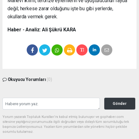
Manevi iklimi, terörize eylemlerin ve uyuşturucunun fayda
değil; herkese zarar olduğunu işte bu gibi yerlerde,
okullarda vermek gerek.
Haber - Analiz: Ali Şükrü KARA
Okuyucu Yorumları
(0)
Gönder
Yorum yazarak Topluluk Kuralları’nı kabul etmiş bulunuyor ve gophaber.com
sitesine yaptığınız yorumunuzla ilgili doğrudan veya dolaylı tüm sorumluluğu tek
başınıza üstleniyorsunuz. Yazılan tüm yorumlardan site yönetimi hiçbir şekilde
sorumlu tutulamaz.