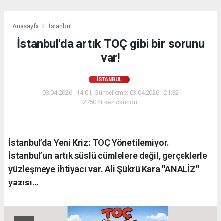
Anasayfa
İstanbul
İstanbul'da artık TOÇ gibi bir sorunu
var!
İSTANBUL
03.04.2026 - 14:01, Güncelleme: 03.04.2026 - 21:32
27507+ kez okundu.
İstanbul’da Yeni Kriz: TOÇ Yönetilemiyor.
İstanbul’un artık süslü cümlelere değil, gerçeklerle
yüzleşmeye ihtiyacı var. Ali Şükrü Kara ''ANALİZ''
yazısı...