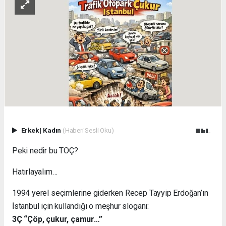
Erkek
|
Kadın
(Haberi Sesli Oku)
Peki nedir bu TOÇ?
Hatırlayalım…
1994 yerel seçimlerine giderken Recep Tayyip Erdoğan’ın
İstanbul için kullandığı o meşhur sloganı:
3Ç “Çöp, çukur, çamur…”