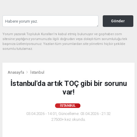
Gönder
Yorum yazarak Topluluk Kuralları’nı kabul etmiş bulunuyor ve gophaber.com
sitesine yaptığınız yorumunuzla ilgili doğrudan veya dolaylı tüm sorumluluğu tek
başınıza üstleniyorsunuz. Yazılan tüm yorumlardan site yönetimi hiçbir şekilde
sorumlu tutulamaz.
Anasayfa
İstanbul
İstanbul'da artık TOÇ gibi bir sorunu
var!
İSTANBUL
03.04.2026 - 14:01, Güncelleme: 03.04.2026 - 21:32
27500+ kez okundu.