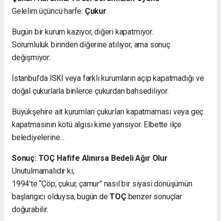
Gelelim üçüncü harfe:
Çukur
.
Bugün bir kurum kazıyor, diğeri kapatmıyor.
Sorumluluk birinden diğerine atılıyor, ama sonuç
değişmiyor.
İstanbul’da İSKİ veya farklı kurumların açıp kapatmadığı ve
doğal çukurlarla binlerce çukurdan bahsediliyor.
Büyükşehire ait kurumları çukurları kapatmaması veya geç
kapatmasının kötü algısı kime yansıyor. Elbette ilçe
belediyelerine…
Sonuç: TOÇ Hafife Alınırsa Bedeli Ağır Olur
Unutulmamalıdır ki;
1994’te “Çöp, çukur, çamur” nasıl bir siyasi dönüşümün
başlangıcı olduysa, bugün de
TOÇ
benzer sonuçlar
doğurabilir.