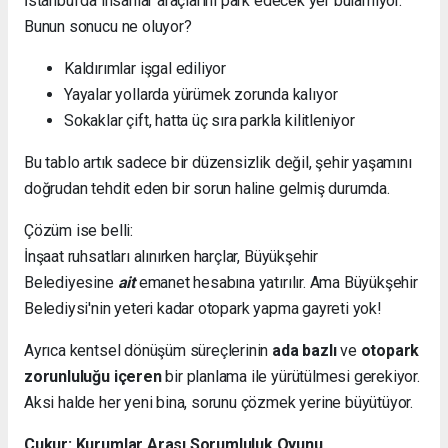
İstanbul’da insanlar araçlarını park edecek yer bulamıyor.
Bunun sonucu ne oluyor?
Kaldırımlar işgal ediliyor
Yayalar yollarda yürümek zorunda kalıyor
Sokaklar çift, hatta üç sıra parkla kilitleniyor
Bu tablo artık sadece bir düzensizlik değil, şehir yaşamını
doğrudan tehdit eden bir sorun haline gelmiş durumda.
Çözüm ise belli:
İnşaat ruhsatları alınırken harçlar, Büyükşehir
Belediyesine
ait
emanet hesabına yatırılır. Ama Büyükşehir
Belediysi'nin yeteri kadar otopark yapma gayreti yok!
Ayrıca kentsel dönüşüm süreçlerinin
ada bazlı
ve
otopark
zorunluluğu içeren
bir planlama ile yürütülmesi gerekiyor.
Aksi halde her yeni bina, sorunu çözmek yerine büyütüyor.
Çukur: Kurumlar Arası Sorumluluk Oyunu