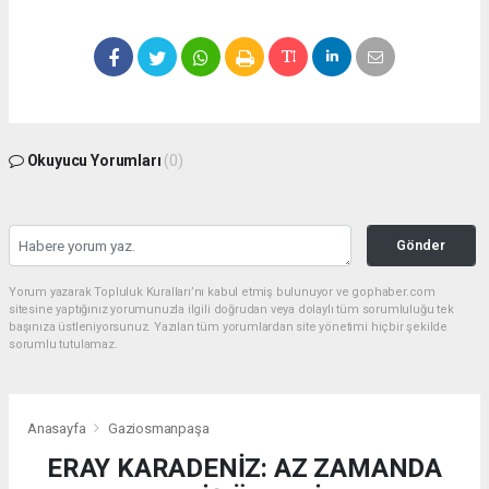
Okuyucu Yorumları
(0)
Gönder
Yorum yazarak Topluluk Kuralları’nı kabul etmiş bulunuyor ve gophaber.com
sitesine yaptığınız yorumunuzla ilgili doğrudan veya dolaylı tüm sorumluluğu tek
başınıza üstleniyorsunuz. Yazılan tüm yorumlardan site yönetimi hiçbir şekilde
sorumlu tutulamaz.
Anasayfa
Gaziosmanpaşa
ERAY KARADENİZ: AZ ZAMANDA