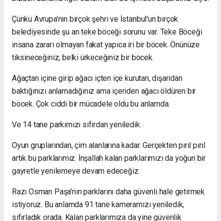
Çünkü Avrupa'nın birçok şehri ve İstanbul'un birçok
belediyesinde şu an teke böceği sorunu var. Teke Böceği
insana zararı olmayan fakat yapıca iri bir böcek. Önünüze
tiksineceğiniz, belki ürkeceğiniz bir böcek.
Ağaçtan içine girip ağacı içten içe kurutan, dışarıdan
baktığınızı anlamadığınız ama içeriden ağacı öldüren bir
böcek. Çok ciddi bir mücadele oldu bu anlamda.
Ve 14 tane parkımızı sıfırdan yeniledik.
Oyun gruplarından, çim alanlarına kadar. Gerçekten pırıl pırıl
artık bu parklarımız. İnşallah kalan parklarımızı da yoğun bir
gayretle yenilemeye devam edeceğiz.
Razı Osman Paşa'nın parklarını daha güvenli hale getirmek
istiyoruz. Bu anlamda 91 tane kameramızı yeniledik,
sıfırladık orada. Kalan parklarımıza da yine güvenlik