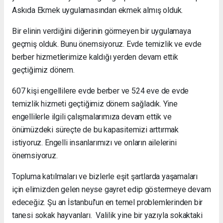
Askıda Ekmek uygulamasından ekmek almış olduk.
Bir elinin verdiğini diğerinin görmeyen bir uygulamaya
geçmiş olduk. Bunu önemsiyoruz. Evde temizlik ve evde
berber hizmetlerimize kaldığı yerden devam ettik
geçtiğimiz dönem.
607 kişi engellilere evde berber ve 524 eve de evde
temizlik hizmeti geçtiğimiz dönem sağladık. Yine
engellilerle ilgili çalışmalarımıza devam ettik ve
önümüzdeki süreçte de bu kapasitemizi arttırmak
istiyoruz. Engelli insanlarımızı ve onların ailelerini
önemsiyoruz.
Topluma katılmaları ve bizlerle eşit şartlarda yaşamaları
için elimizden gelen neyse gayret edip göstermeye devam
edeceğiz. Şu an İstanbul'un en temel problemlerinden bir
tanesi sokak hayvanları. Valilik yine bir yazıyla sokaktaki