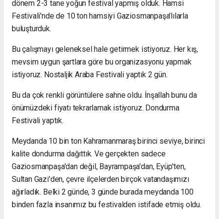
dönem 2-3 tane yoğun festival yapmış olduk. Hamsi
Festivali'nde de 10 ton hamsiyi Gaziosmanpaşa'lılarla
buluşturduk.
Bu çalışmayı geleneksel hale getirmek istiyoruz. Her kış,
mevsim uygun şartlara göre bu organizasyonu yapmak
istiyoruz. Nostaljik Araba Festivali yaptık 2 gün.
Bu da çok renkli görüntülere sahne oldu. İnşallah bunu da
önümüzdeki fiyatı tekrarlamak istiyoruz. Dondurma
Festivali yaptık.
Meydanda 10 bin ton Kahramanmaraş birinci seviye, birinci
kalite dondurma dağıttık. Ve gerçekten sadece
Gaziosmanpaşa'dan değil, Bayrampaşa'dan, Eyüp'ten,
Sultan Gazi'den, çevre ilçelerden birçok vatandaşımızı
ağırladık. Belki 2 günde, 3 günde burada meydanda 100
binden fazla insanımız bu festivalden istifade etmiş oldu.