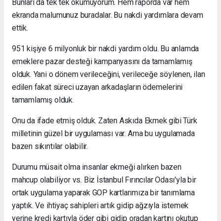
Bunları da tek tek okumuyorum. Hem raporda var hem
ekranda malumunuz buradalar. Bu nakdi yardımlara devam
ettik.
951 kişiye 6 milyonluk bir nakdi yardım oldu. Bu anlamda
emeklere pazar desteği kampanyasını da tamamlamış
olduk. Yani o dönem verileceğini, verileceğe söylenen, ilan
edilen fakat süreci uzayan arkadaşların ödemelerini
tamamlamış olduk.
Onu da ifade etmiş olduk. Zaten Askıda Ekmek gibi Türk
milletinin güzel bir uygulaması var. Ama bu uygulamada
bazen sıkıntılar olabilir.
Durumu müsait olma insanlar ekmeği alırken bazen
mahcup olabiliyor vs. Biz İstanbul Fırıncılar Odası'yla bir
ortak uygulama yaparak GOP kartlarımıza bir tanımlama
yaptık. Ve ihtiyaç sahipleri artık gidip ağzıyla istemek
yerine kredi kartıyla öder gibi gidip oradan kartını okutup