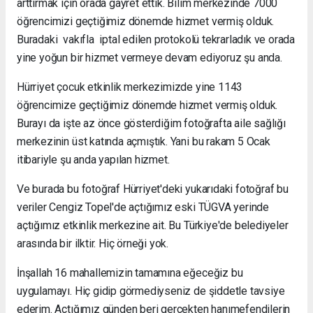
arttırmak için orada gayret ettik. Bilim merkezinde 7000
öğrencimizi geçtiğimiz dönemde hizmet vermiş olduk.
Buradaki vakıfla iptal edilen protokolü tekrarladık ve orada
yine yoğun bir hizmet vermeye devam ediyoruz şu anda.
Hürriyet çocuk etkinlik merkezimizde yine 1143
öğrencimize geçtiğimiz dönemde hizmet vermiş olduk.
Burayı da işte az önce gösterdiğim fotoğrafta aile sağlığı
merkezinin üst katında açmıştık. Yani bu rakam 5 Ocak
itibariyle şu anda yapılan hizmet.
Ve burada bu fotoğraf Hürriyet'deki yukarıdaki fotoğraf bu
veriler Cengiz Topel'de açtığımız eski TÜGVA yerinde
açtığımız etkinlik merkezine ait. Bu Türkiye'de belediyeler
arasında bir ilktir. Hiç örneği yok.
İnşallah 16 mahallemizin tamamına eğeceğiz bu
uygulamayı. Hiç gidip görmediyseniz de şiddetle tavsiye
ederim. Açtığımız günden beri gerçekten hanımefendilerin