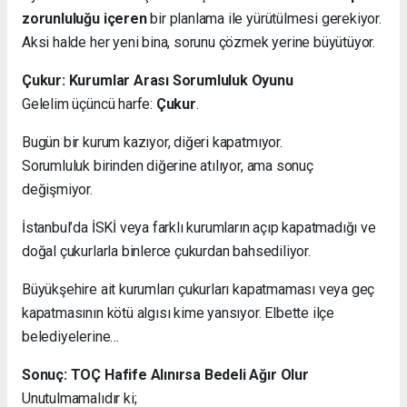
zorunluluğu içeren
bir planlama ile yürütülmesi gerekiyor.
Aksi halde her yeni bina, sorunu çözmek yerine büyütüyor.
Çukur: Kurumlar Arası Sorumluluk Oyunu
Gelelim üçüncü harfe:
Çukur
.
Bugün bir kurum kazıyor, diğeri kapatmıyor.
Sorumluluk birinden diğerine atılıyor, ama sonuç
değişmiyor.
İstanbul’da İSKİ veya farklı kurumların açıp kapatmadığı ve
doğal çukurlarla binlerce çukurdan bahsediliyor.
Büyükşehire ait kurumları çukurları kapatmaması veya geç
kapatmasının kötü algısı kime yansıyor. Elbette ilçe
belediyelerine…
Sonuç: TOÇ Hafife Alınırsa Bedeli Ağır Olur
Unutulmamalıdır ki;