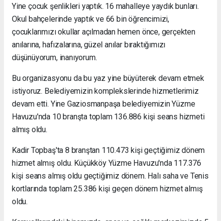
Yine çocuk şenlikleri yaptık. 16 mahalleye yaydık bunları.
Okul bahçelerinde yaptık ve 66 bin öğrencimizi,
çocuklarımızı okullar açılmadan hemen önce, gerçekten
anılarına, hafızalarına, güzel anılar bıraktığımızı
düşünüyorum, inanıyorum.
Bu organizasyonu da bu yaz yine büyüterek devam etmek
istiyoruz. Belediyemizin komplekslerinde hizmetlerimiz
devam etti. Yine Gaziosmanpaşa belediyemizin Yüzme
Havuzu'nda 10 branşta toplam 136.886 kişi seans hizmeti
almış oldu.
Kadir Topbaş'ta 8 branştan 110.473 kişi geçtiğimiz dönem
hizmet almış oldu. Küçükköy Yüzme Havuzu'nda 117.376
kişi seans almış oldu geçtiğimiz dönem. Halı saha ve Tenis
kortlarında toplam 25.386 kişi geçen dönem hizmet almış
oldu.