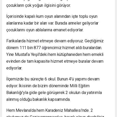
çocukların çok yoğun ilgisini görüyor.
İçerisinde kapalı kum oyun alanından işte toplu oyun
alanlarına kadar bir alan var. Burada anneler geliyorlar
çocuklarını oyun ablalarına emanet ediyorlar.
Farikalarda hizmet etmeye devam ediyoruz. Geçtiğimiz
dönem 111 bin 877 öğrencimiz hizmet aldı buralardan.
Yine Mustafa Yeşil'deki hem kütüphaneden hem emekli
evinden de tam kapasite hizmet etmeye buralar devam
ediyorlar.
İlçemizde bu süreçte 6 okul. Bunun 4'ü yapımı devam
ediyor. İkisinin de bizim döneminde Milli Eğitim
Bakanlığı'yla gide gele görüşerek 2 okulun da yatırımla
alınmış olduğu bakanlık kapsamında.
Hem Mevlana'da hem Karadeniz Mahallesi'nde. 2