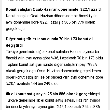
Konut satışları Ocak-Haziran döneminde %22,1 azaldı
Konut satışları Ocak-Haziran döneminde bir önceki yılın
aynı dönemine göre %22,1 azalışla 565 bin 779 olarak
gerçekleşti.
Diğer satış türleri sonucunda 70 bin 173 konut el
değiştirdi
Türkiye genelinde diğer konut satışları Haziran ayında bir
önceki yılın aynı ayına göre %36,1 azalarak 70 bin 173 oldu.
Toplam konut satışları içinde diğer satışların payı %83,9
olarak gerçekleşti. Ocak-Haziran döneminde gerçekleşen
diğer konut satışları ise bir önceki yılın aynı dönemine göre
%20,1 azalışla 444 bin 249 oldu.
İlk el konut satış sayısı 25 bin 886 olarak gerçekleşti
Türkiye genelinde ilk el konut satış sayısı, Haziran ayında
bir önceki yılın aynı ayına göre %42,1 azalarak 25 bin 886