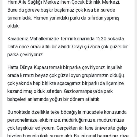
Hem Aile Sağlığı Merkezi hem Çocuk Etkinlik Merkezi.
Bunu da göreve başlar başlamaz çok kısa bir sürede
tamamladık. Hemen yanındaki parkı da sıfırdan yapmış
olduk.
Karadeniz Mahallemizde Tem’in kenarında 1220 sokakta.
Daha önce orası altılı bir alandı. Orayı şu anda çok güzel bir
parka çeviriyoruz.
Hatta Dünya Kupası temalı bir parka çeviriyoruz. İnşallah
orada kırmızı beyaz çok güzel oyun gruplarımızın olduğu,
çok yakında hep birlikte açacağımız bir parkı da ilçemize
kazandırmış olduk sıfırdan. Gaziosmanpaşa’da park
bahçeleri anlamında yoğun bir dönem atlattık.
Bu noktada özellikle teke böceğiyle mücadele konusunda
personelimize, ekibimize, müdürlüğümüze, müdürümüze
çok teşekkür ediyorum. Gerçekten iki tane üniversite gelip
bizden bununla ilgili sunum aldı. Bu işi nasıl başardınız diye.