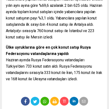
yılın aynı ayına göre %69,6 azalarak 2 bin 625 oldu. Haziran
ayında toplam konut satışları içinde yabancılara yapılan
konut satışının payı %3,1 oldu. Yabancılara yapılan konut
satışlarında ilk sırayı bin 4 konut satışı ile Antalya aldı.
Antalya'yı sırasıyla 760 konut satışı ile İstanbul ve 223
konut satışı ile Mersin izledi.
Ülke uyruklarına göre en çok konut satışı Rusya
Federasyonu vatandaşlarına yapıldı
Haziran ayında Rusya Federasyonu vatandaşları
Türkiye'den 733 konut satın aldı. Rusya Federasyonu
vatandaşlarını sırasıyla 333 konut ile İran, 175 konut ile Irak
ve 168 konut ile Ukrayna vatandaşları izledi.