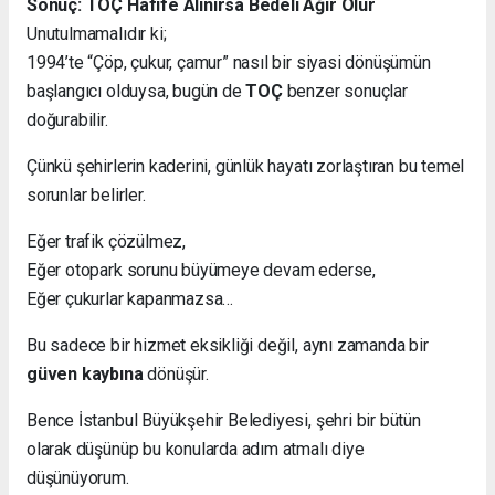
Sonuç: TOÇ Hafife Alınırsa Bedeli Ağır Olur
Unutulmamalıdır ki;
1994’te “Çöp, çukur, çamur” nasıl bir siyasi dönüşümün
başlangıcı olduysa, bugün de
TOÇ
benzer sonuçlar
doğurabilir.
Çünkü şehirlerin kaderini, günlük hayatı zorlaştıran bu temel
sorunlar belirler.
Eğer trafik çözülmez,
Eğer otopark sorunu büyümeye devam ederse,
Eğer çukurlar kapanmazsa…
Bu sadece bir hizmet eksikliği değil, aynı zamanda bir
güven kaybına
dönüşür.
Bence İstanbul Büyükşehir Belediyesi, şehri bir bütün
olarak düşünüp bu konularda adım atmalı diye
düşünüyorum.