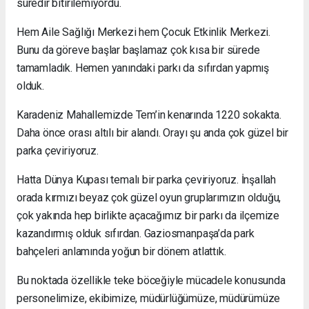
süredir bitirilemiyordu.
Hem Aile Sağlığı Merkezi hem Çocuk Etkinlik Merkezi.
Bunu da göreve başlar başlamaz çok kısa bir sürede
tamamladık. Hemen yanındaki parkı da sıfırdan yapmış
olduk.
Karadeniz Mahallemizde Tem’in kenarında 1220 sokakta.
Daha önce orası altılı bir alandı. Orayı şu anda çok güzel bir
parka çeviriyoruz.
Hatta Dünya Kupası temalı bir parka çeviriyoruz. İnşallah
orada kırmızı beyaz çok güzel oyun gruplarımızın olduğu,
çok yakında hep birlikte açacağımız bir parkı da ilçemize
kazandırmış olduk sıfırdan. Gaziosmanpaşa’da park
bahçeleri anlamında yoğun bir dönem atlattık.
Bu noktada özellikle teke böceğiyle mücadele konusunda
personelimize, ekibimize, müdürlüğümüze, müdürümüze