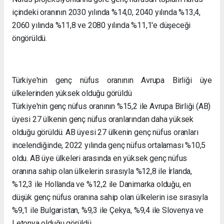
içindeki oranının 2030 yılında %14,0, 2040 yılında %13,4,
2060 yılında %11,8 ve 2080 yılında %11,1'e düşeceği
öngörüldü.
Türkiye'nin genç nüfus oranının Avrupa Birliği üye
ülkelerinden yüksek olduğu görüldü
Türkiye'nin genç nüfus oranının %15,2 ile Avrupa Birliği (AB)
üyesi 27 ülkenin genç nüfus oranlarından daha yüksek
olduğu görüldü. AB üyesi 27 ülkenin genç nüfus oranları
incelendiğinde, 2022 yılında genç nüfus ortalaması %10,5
oldu. AB üye ülkeleri arasında en yüksek genç nüfus
oranına sahip olan ülkelerin sırasıyla %12,8 ile İrlanda,
%12,3 ile Hollanda ve %12,2 ile Danimarka olduğu, en
düşük genç nüfus oranına sahip olan ülkelerin ise sırasıyla
%9,1 ile Bulgaristan, %9,3 ile Çekya, %9,4 ile Slovenya ve
Letonya olduğu görüldü.