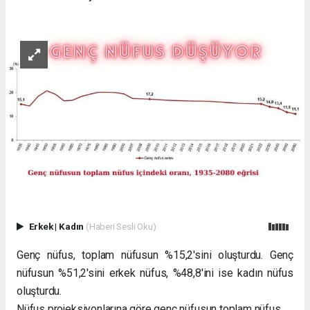
Erkek
|
Kadın
(Haberi Sesli Oku)
Genç nüfus, toplam nüfusun %15,2'sini oluşturdu. Genç
nüfusun %51,2'sini erkek nüfus, %48,8'ini ise kadın nüfus
oluşturdu.
Nüfus projeksiyonlarına göre genç nüfusun toplam nüfus