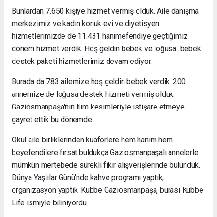
Bunlardan 7.650 kişiye hizmet vermiş olduk. Aile danışma
merkezimiz ve kadın konuk evi ve diyetisyen
hizmetlerimizde de 11.431 hanımefendiye geçtiğimiz
dönem hizmet verdik. Hoş geldin bebek ve loğusa bebek
destek paketi hizmetlerimiz devam ediyor.
Burada da 783 ailemize hoş geldin bebek verdik. 200
annemize de loğusa destek hizmeti vermiş olduk.
Gaziosmanpaşa'nın tüm kesimleriyle istişare etmeye
gayret ettik bu dönemde.
Okul aile birliklerinden kuaförlere hem hanım hem
beyefendilere fırsat buldukça Gaziosmanpaşalı annelerle
mümkün mertebede sürekli fikir alışverişlerinde bulunduk.
Dünya Yaşlılar Günü'nde kahve programı yaptık,
organizasyon yaptık. Kubbe Gaziosmanpaşa, burası Kubbe
Life ismiyle biliniyordu.