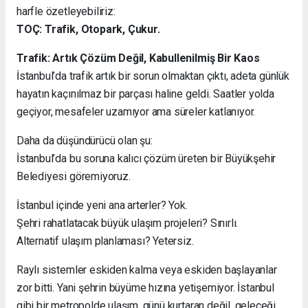
harfle özetleyebiliriz:
TOÇ: Trafik, Otopark, Çukur.
Trafik: Artık Çözüm Değil, Kabullenilmiş Bir Kaos
İstanbul’da trafik artık bir sorun olmaktan çıktı, adeta günlük
hayatın kaçınılmaz bir parçası haline geldi. Saatler yolda
geçiyor, mesafeler uzamıyor ama süreler katlanıyor.
Daha da düşündürücü olan şu:
İstanbul’da bu soruna kalıcı çözüm üreten bir Büyükşehir
Belediyesi göremiyoruz.
İstanbul içinde yeni ana arterler? Yok.
Şehri rahatlatacak büyük ulaşım projeleri? Sınırlı.
Alternatif ulaşım planlaması? Yetersiz.
Raylı sistemler eskiden kalma veya eskiden başlayanlar
zor bitti. Yani şehrin büyüme hızına yetişemiyor. İstanbul
gibi bir metropolde ulaşım, günü kurtaran değil, geleceği