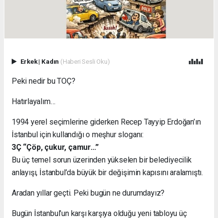
Erkek
|
Kadın
(Haberi Sesli Oku)
Peki nedir bu TOÇ?
Hatırlayalım…
1994 yerel seçimlerine giderken Recep Tayyip Erdoğan’ın
İstanbul için kullandığı o meşhur sloganı:
3Ç “Çöp, çukur, çamur…”
Bu üç temel sorun üzerinden yükselen bir belediyecilik
anlayışı, İstanbul’da büyük bir değişimin kapısını aralamıştı.
Aradan yıllar geçti. Peki bugün ne durumdayız?
Bugün İstanbul’un karşı karşıya olduğu yeni tabloyu üç