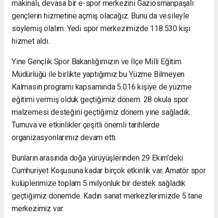
makinalı, devasa bir e-spor merkezini Gaziosmanpaşalı
gençlerin hizmetine açmış olacağız. Bunu da vesileyle
söylemiş olalım. Yedi spor merkezimizde 118.530 kişi
hizmet aldı.
Yine Gençlik Spor Bakanlığımızın ve İlçe Milli Eğitim
Müdürlüğü ile birlikte yaptığımız bu Yüzme Bilmeyen
Kalmasın programı kapsamında 5.016 kişiye de yüzme
eğitimi vermiş olduk geçtiğimiz dönem. 28 okula spor
malzemesi desteğini geçtiğimiz dönem yine sağladık.
Turnuva ve etkinlikler çeşitli önemli tarihlerde
organizasyonlarımız devam etti.
Bunların arasında doğa yürüyüşlerinden 29 Ekim'deki
Cumhuriyet Koşusuna kadar birçok etkinlik var. Amatör spor
kulüplerimize toplam 5 milyonluk bir destek sağladık
geçtiğimiz dönemde. Kadın sanat merkezlerimizde 5 tane
merkezimiz var.