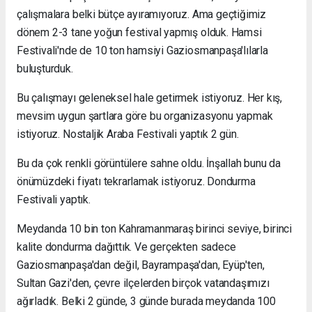
çalışmalara belki bütçe ayıramıyoruz. Ama geçtiğimiz
dönem 2-3 tane yoğun festival yapmış olduk. Hamsi
Festivali'nde de 10 ton hamsiyi Gaziosmanpaşa'lılarla
buluşturduk.
Bu çalışmayı geleneksel hale getirmek istiyoruz. Her kış,
mevsim uygun şartlara göre bu organizasyonu yapmak
istiyoruz. Nostaljik Araba Festivali yaptık 2 gün.
Bu da çok renkli görüntülere sahne oldu. İnşallah bunu da
önümüzdeki fiyatı tekrarlamak istiyoruz. Dondurma
Festivali yaptık.
Meydanda 10 bin ton Kahramanmaraş birinci seviye, birinci
kalite dondurma dağıttık. Ve gerçekten sadece
Gaziosmanpaşa'dan değil, Bayrampaşa'dan, Eyüp'ten,
Sultan Gazi'den, çevre ilçelerden birçok vatandaşımızı
ağırladık. Belki 2 günde, 3 günde burada meydanda 100