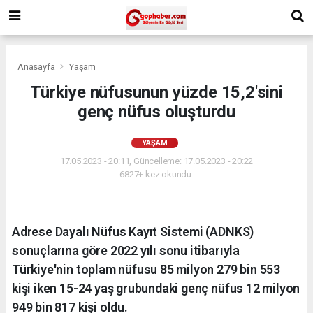
Anasayfa
Yaşam
Türkiye nüfusunun yüzde 15,2'sini
genç nüfus oluşturdu
YAŞAM
17.05.2023 - 20:11, Güncelleme: 17.05.2023 - 20:22
6827+ kez okundu.
Adrese Dayalı Nüfus Kayıt Sistemi (ADNKS)
sonuçlarına göre 2022 yılı sonu itibarıyla
Türkiye'nin toplam nüfusu 85 milyon 279 bin 553
kişi iken 15-24 yaş grubundaki genç nüfus 12 milyon
949 bin 817 kişi oldu.