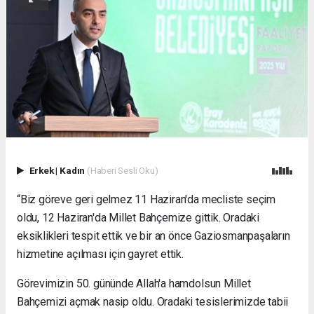
Erkek
|
Kadın
(Haberi Sesli Oku)
“Biz göreve geri gelmez 11 Haziran'da mecliste seçim
oldu, 12 Haziran'da Millet Bahçemize gittik. Oradaki
eksiklikleri tespit ettik ve bir an önce Gaziosmanpaşaların
hizmetine açılması için gayret ettik.
Görevimizin 50. gününde Allah'a hamdolsun Millet
Bahçemizi açmak nasip oldu. Oradaki tesislerimizde tabii