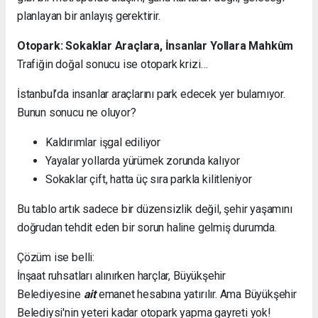
planlayan bir anlayış gerektirir.
Otopark: Sokaklar Araçlara, İnsanlar Yollara Mahkûm
Trafiğin doğal sonucu ise otopark krizi…
İstanbul’da insanlar araçlarını park edecek yer bulamıyor.
Bunun sonucu ne oluyor?
Kaldırımlar işgal ediliyor
Yayalar yollarda yürümek zorunda kalıyor
Sokaklar çift, hatta üç sıra parkla kilitleniyor
Bu tablo artık sadece bir düzensizlik değil, şehir yaşamını
doğrudan tehdit eden bir sorun haline gelmiş durumda.
Çözüm ise belli:
İnşaat ruhsatları alınırken harçlar, Büyükşehir
Belediyesine
ait
emanet hesabına yatırılır. Ama Büyükşehir
Belediysi'nin yeteri kadar otopark yapma gayreti yok!