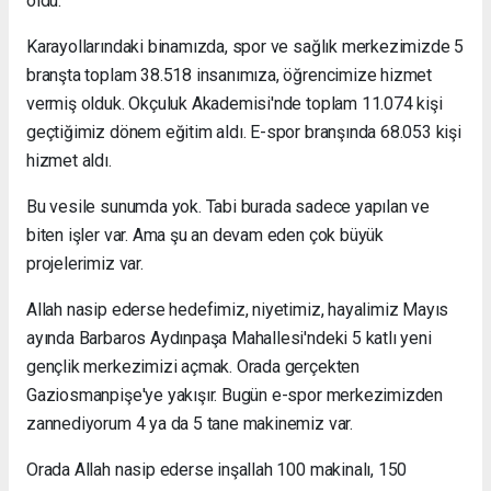
oldu.
Karayollarındaki binamızda, spor ve sağlık merkezimizde 5
branşta toplam 38.518 insanımıza, öğrencimize hizmet
vermiş olduk. Okçuluk Akademisi'nde toplam 11.074 kişi
geçtiğimiz dönem eğitim aldı. E-spor branşında 68.053 kişi
hizmet aldı.
Bu vesile sunumda yok. Tabi burada sadece yapılan ve
biten işler var. Ama şu an devam eden çok büyük
projelerimiz var.
Allah nasip ederse hedefimiz, niyetimiz, hayalimiz Mayıs
ayında Barbaros Aydınpaşa Mahallesi'ndeki 5 katlı yeni
gençlik merkezimizi açmak. Orada gerçekten
Gaziosmanpişe'ye yakışır. Bugün e-spor merkezimizden
zannediyorum 4 ya da 5 tane makinemiz var.
Orada Allah nasip ederse inşallah 100 makinalı, 150