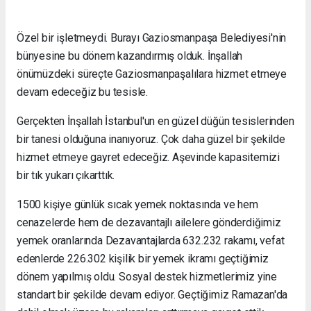
Özel bir işletmeydi. Burayı Gaziosmanpaşa Belediyesi'nin
bünyesine bu dönem kazandırmış olduk. İnşallah
önümüzdeki süreçte Gaziosmanpaşalılara hizmet etmeye
devam edeceğiz bu tesisle.
Gerçekten İnşallah İstanbul'un en güzel düğün tesislerinden
bir tanesi olduğuna inanıyoruz. Çok daha güzel bir şekilde
hizmet etmeye gayret edeceğiz. Aşevinde kapasitemizi
bir tık yukarı çıkarttık.
1500 kişiye günlük sıcak yemek noktasında ve hem
cenazelerde hem de dezavantajlı ailelere gönderdiğimiz
yemek oranlarında Dezavantajlarda 632.232 rakamı, vefat
edenlerde 226.302 kişilik bir yemek ikramı geçtiğimiz
dönem yapılmış oldu. Sosyal destek hizmetlerimiz yine
standart bir şekilde devam ediyor. Geçtiğimiz Ramazan'da