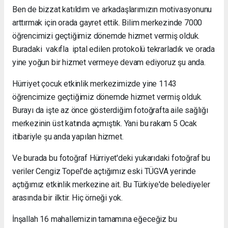
Ben de bizzat katıldım ve arkadaşlarımızın motivasyonunu
arttırmak için orada gayret ettik. Bilim merkezinde 7000
öğrencimizi geçtiğimiz dönemde hizmet vermiş olduk.
Buradaki vakıfla iptal edilen protokolü tekrarladık ve orada
yine yoğun bir hizmet vermeye devam ediyoruz şu anda.
Hürriyet çocuk etkinlik merkezimizde yine 1143
öğrencimize geçtiğimiz dönemde hizmet vermiş olduk.
Burayı da işte az önce gösterdiğim fotoğrafta aile sağlığı
merkezinin üst katında açmıştık. Yani bu rakam 5 Ocak
itibariyle şu anda yapılan hizmet.
Ve burada bu fotoğraf Hürriyet'deki yukarıdaki fotoğraf bu
veriler Cengiz Topel'de açtığımız eski TÜGVA yerinde
açtığımız etkinlik merkezine ait. Bu Türkiye'de belediyeler
arasında bir ilktir. Hiç örneği yok.
İnşallah 16 mahallemizin tamamına eğeceğiz bu