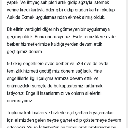
yaptık. Ve ihtiyaç sahipleri artık gidip ağzıyla istemek
yerine kredi kartıyla öder gibi gidip oradan kartını okutup
Askıda Ekmek uygulamasından ekmek almış olduk.
Bir elinin verdiğini diğerinin görmeyen bir uygulamaya
geçmiş olduk. Bunu önemsiyoruz. Evde temizlik ve evde
berber hizmetlerimize kaldığı yerden devam ettik
geçtiğimiz dönem.
607 kişi engellilere evde berber ve 524 eve de evde
temizlik hizmeti geçtiğimiz dönem sağladık. Yine
engellilerle ilgili çalışmalarımıza devam ettik ve
önümüzdeki süreçte de bu kapasitemizi arttırmak
istiyoruz. Engelli insanlarımızı ve onların ailelerini
önemsiyoruz.
Topluma katılmaları ve bizlerle eşit şartlarda yaşamaları
için elimizden gelen neyse gayret edip göstermeye devam
edeceğiz. Şu an İstanbul'un en temel problemlerinden bir