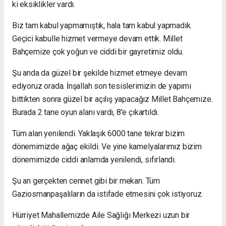
ki eksiklikler vardı.
Biz tam kabul yapmamıştık, hala tam kabul yapmadık.
Geçici kabulle hizmet vermeye devam ettik. Millet
Bahçemize çok yoğun ve ciddi bir gayretimiz oldu.
Şu anda da güzel bir şekilde hizmet etmeye devam
ediyoruz orada. İnşallah son tesislerimizin de yapımı
bittikten sonra güzel bir açılış yapacağız Millet Bahçemize.
Burada 2 tane oyun alanı vardı, 8'e çıkartıldı.
Tüm alan yenilendi. Yaklaşık 6000 tane tekrar bizim
dönemimizde ağaç ekildi. Ve yine kamelyalarımız bizim
dönemimizde ciddi anlamda yenilendi, sıfırlandı.
Şu an gerçekten cennet gibi bir mekan. Tüm
Gaziosmanpaşalıların da istifade etmesini çok istiyoruz.
Hürriyet Mahallemizde Aile Sağlığı Merkezi uzun bir