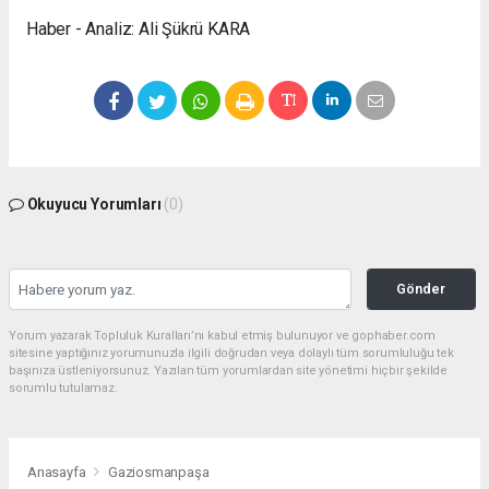
Haber - Analiz: Ali Şükrü KARA
Okuyucu Yorumları
(0)
Gönder
Yorum yazarak Topluluk Kuralları’nı kabul etmiş bulunuyor ve gophaber.com
sitesine yaptığınız yorumunuzla ilgili doğrudan veya dolaylı tüm sorumluluğu tek
başınıza üstleniyorsunuz. Yazılan tüm yorumlardan site yönetimi hiçbir şekilde
sorumlu tutulamaz.
Anasayfa
Gaziosmanpaşa