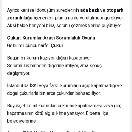
Ayrıca kentsel dönüşüm süreçlerinin
ada bazlı
ve
otopark
zorunluluğu içeren
bir planlama ile yürütülmesi gerekiyor.
Aksi halde her yeni bina, sorunu çözmek yerine büyütüyor.
Çukur: Kurumlar Arası Sorumluluk Oyunu
Gelelim üçüncü harfe:
Çukur
.
Bugün bir kurum kazıyor, diğeri kapatmıyor.
Sorumluluk birinden diğerine atılıyor, ama sonuç
değişmiyor.
İstanbul’da İSKİ veya farklı kurumların açıp kapatmadığı ve
doğal çukurlarla binlerce çukurdan bahsediliyor.
Büyükşehire ait kurumları çukurları kapatmaması veya geç
kapatmasının kötü algısı kime yansıyor. Elbette ilçe
belediyelerine…