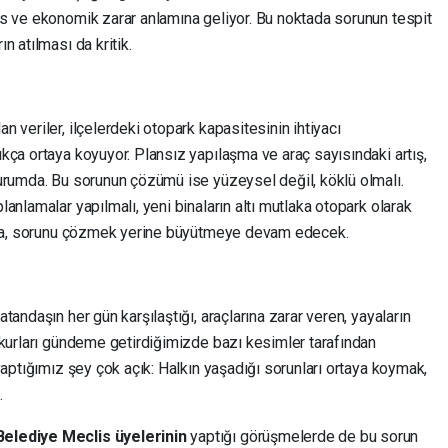
s ve ekonomik zarar anlamına geliyor. Bu noktada sorunun tespit
 atılması da kritik.
 veriler, ilçelerdeki otopark kapasitesinin ihtiyacı
kça ortaya koyuyor. Plansız yapılaşma ve araç sayısındaki artış,
urumda. Bu sorunun çözümü ise yüzeysel değil, köklü olmalı.
anlamalar yapılmalı, yeni binaların altı mutlaka otopark olarak
bina, sorunu çözmek yerine büyütmeye devam edecek.
andaşın her gün karşılaştığı, araçlarına zarar veren, yayaların
ukurları gündeme getirdiğimizde bazı kesimler tarafından
yaptığımız şey çok açık: Halkın yaşadığı sorunları ortaya koymak,
.
elediye Meclis üyelerinin
yaptığı görüşmelerde de bu sorun