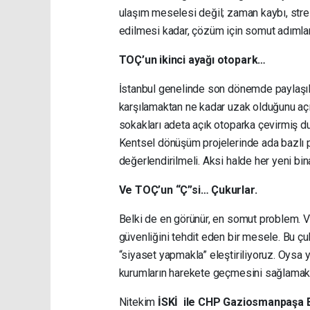
ulaşım meselesi değil; zaman kaybı, stre
edilmesi kadar, çözüm için somut adımların
TOÇ’un ikinci ayağı otopark…
İstanbul genelinde son dönemde paylaşılan
karşılamaktan ne kadar uzak olduğunu açı
sokakları adeta açık otoparka çevirmiş d
Kentsel dönüşüm projelerinde ada bazlı pl
değerlendirilmeli. Aksi halde her yeni 
Ve TOÇ’un “Ç”si… Çukurlar.
Belki de en görünür, en somut problem. Vat
güvenliğini tehdit eden bir mesele. Bu ç
“siyaset yapmakla” eleştiriliyoruz. Oysa 
kurumların harekete geçmesini sağlamak
Nitekim
İSKİ ile CHP Gaziosmanpaşa B