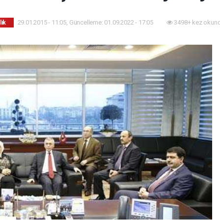
29.01.2015 - 11:05, Güncelleme: 01.09.2022 - 17:05
3498+ kez okund
lık