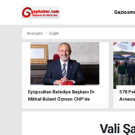
Gaziosm
Anasayfa
Sağlık
Eyüpsultan Belediye Başkanı Dr.
578 Peh
Mithat Bülent Özmen CHP'de
Arnavu
kalacağını ifade etti.
Vali Ş