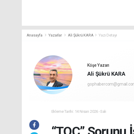
Anasayfa
Yazarlar
Ali Şükrü KARA
Yazı Detayı
Köşe Yazarı
Ali Şükrü KARA
gophabercom@gmail.c
Ekleme Tarihi: 14 Nisan 2026 -Salı
“TOÇ” Sorunu İ