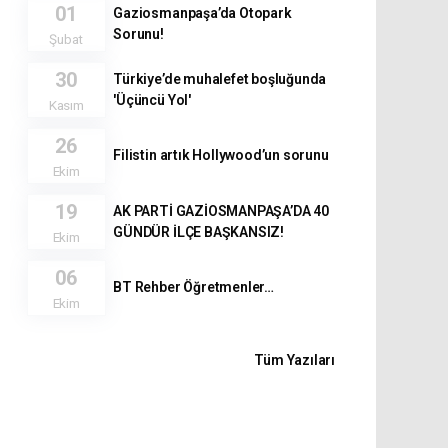
01
Gaziosmanpaşa’da Otopark
Sorunu!
Şubat
30
Türkiye’de muhalefet boşluğunda
'Üçüncü Yol'
Kasım
26
Filistin artık Hollywood’un sorunu
Ekim
19
AK PARTİ GAZİOSMANPAŞA’DA 40
GÜNDÜR İLÇE BAŞKANSIZ!
Ekim
06
BT Rehber Öğretmenler…
Ekim
Tüm Yazıları