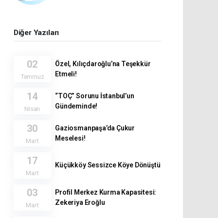
Diğer Yazıları
02
Özel, Kılıçdaroğlu’na Teşekkür
Etmeli!
Temmuz
14
“TOÇ” Sorunu İstanbul’un
Gündeminde!
Nisan
30
Gaziosmanpaşa’da Çukur
Meselesi!
Mart
17
Küçükköy Sessizce Köye Dönüştü
Mart
03
Profil Merkez Kurma Kapasitesi:
Zekeriya Eroğlu
Mart