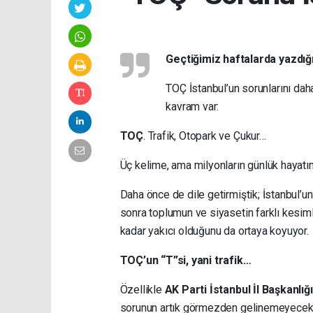
Geçtiğimiz haftalarda yazdığ
TOÇ İstanbul’un sorunlarını
daha
kavram var:
TOÇ
. Trafik, Otopark ve Çukur…
Üç kelime, ama milyonların günlük hayatı
Daha önce de dile getirmiştik; İstanbul’u
sonra toplumun ve siyasetin farklı kesim
kadar yakıcı olduğunu da ortaya koyuyor.
TOÇ’un “T”si, yani trafik…
Özellikle
AK Parti İstanbul İl Başkanlığı
sorunun artık görmezden gelinemeyecek boy