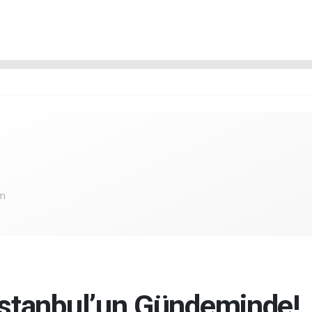
om
stanbul’un Gündeminde!