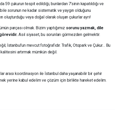
 59 çukurun tespit edildiği, bunlardan 7’sinin kapatıldığı ve
u bile sorunun ne kadar sistematik ve yaygın olduğunu
ın oluşturduğu veya doğal olarak oluşan çukurlar ayrı!
zümün parçası olmak. Bizim yaptığımız
sorunu yazmak, dile
örevidir.
Asıl siyaset, bu sorunları görmezden gelmektir.
il; İstanbul’un mevcut fotoğrafıdır. Trafik, Otopark ve Çukur… Bu
kalitesini artırmak mümkün değil.
r arası koordinasyon ile İstanbul daha yaşanabilir bir şehir
 etmek yerine kabul edelim ve çözüm için birlikte hareket edelim.