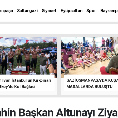
anpaşa
Sultangazi
Siyaset
Eyüpsultan
Spor
Bayramp
livan İstanbul’un Kırkpınarı
GAZİOSMANPAŞA’DA KUŞ
tköy’de Kol Bağladı
MASALLARDA BULUŞTU
ahin Başkan Altunayı Ziyar