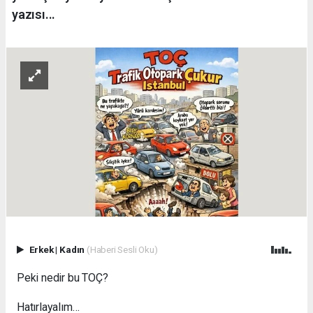
yazısı...
Erkek
|
Kadın
(Haberi Sesli Oku)
Peki nedir bu TOÇ?
Hatırlayalım…