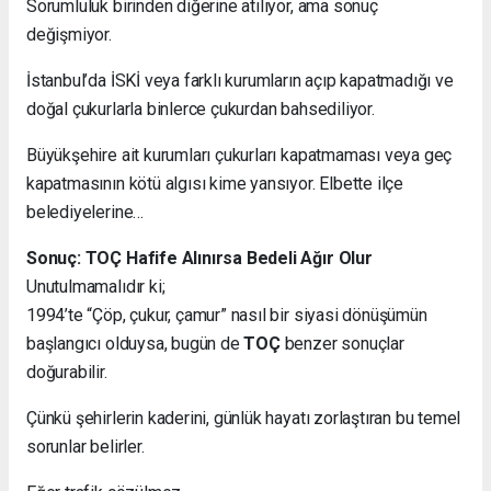
Sorumluluk birinden diğerine atılıyor, ama sonuç
değişmiyor.
İstanbul’da İSKİ veya farklı kurumların açıp kapatmadığı ve
doğal çukurlarla binlerce çukurdan bahsediliyor.
Büyükşehire ait kurumları çukurları kapatmaması veya geç
kapatmasının kötü algısı kime yansıyor. Elbette ilçe
belediyelerine…
Sonuç: TOÇ Hafife Alınırsa Bedeli Ağır Olur
Unutulmamalıdır ki;
1994’te “Çöp, çukur, çamur” nasıl bir siyasi dönüşümün
başlangıcı olduysa, bugün de
TOÇ
benzer sonuçlar
doğurabilir.
Çünkü şehirlerin kaderini, günlük hayatı zorlaştıran bu temel
sorunlar belirler.