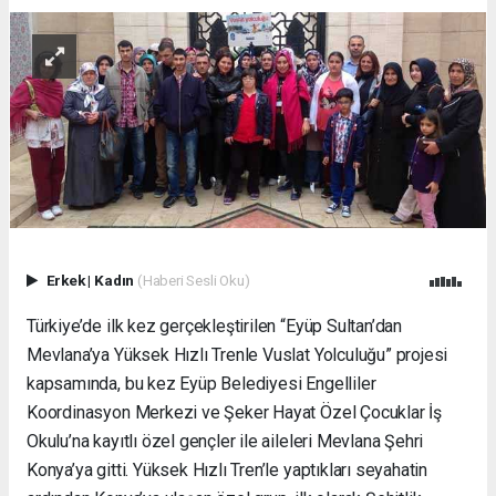
Erkek
|
Kadın
(Haberi Sesli Oku)
Türkiye’de ilk kez gerçekleştirilen “Eyüp Sultan’dan
Mevlana’ya Yüksek Hızlı Trenle Vuslat Yolculuğu” projesi
kapsamında, bu kez Eyüp Belediyesi Engelliler
Koordinasyon Merkezi ve Şeker Hayat Özel Çocuklar İş
Okulu’na kayıtlı özel gençler ile aileleri Mevlana Şehri
Konya’ya gitti. Yüksek Hızlı Tren’le yaptıkları seyahatin