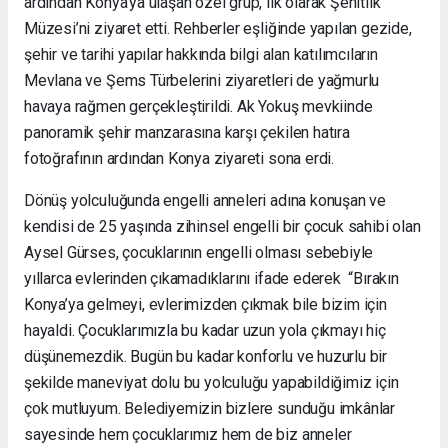
ardından Konya’ya ulaşan özel grup, ilk olarak Şehitlik
Müzesi’ni ziyaret etti. Rehberler eşliğinde yapılan gezide,
şehir ve tarihi yapılar hakkında bilgi alan katılımcıların
Mevlana ve Şems Türbelerini ziyaretleri de yağmurlu
havaya rağmen gerçekleştirildi. Ak Yokuş mevkiinde
panoramik şehir manzarasına karşı çekilen hatıra
fotoğrafının ardından Konya ziyareti sona erdi.
Dönüş yolculuğunda engelli anneleri adına konuşan ve
kendisi de 25 yaşında zihinsel engelli bir çocuk sahibi olan
Aysel Gürses, çocuklarının engelli olması sebebiyle
yıllarca evlerinden çıkamadıklarını ifade ederek “Bırakın
Konya’ya gelmeyi, evlerimizden çıkmak bile bizim için
hayaldi. Çocuklarımızla bu kadar uzun yola çıkmayı hiç
düşünemezdik. Bugün bu kadar konforlu ve huzurlu bir
şekilde maneviyat dolu bu yolculuğu yapabildiğimiz için
çok mutluyum. Belediyemizin bizlere sunduğu imkânlar
sayesinde hem çocuklarımız hem de biz anneler