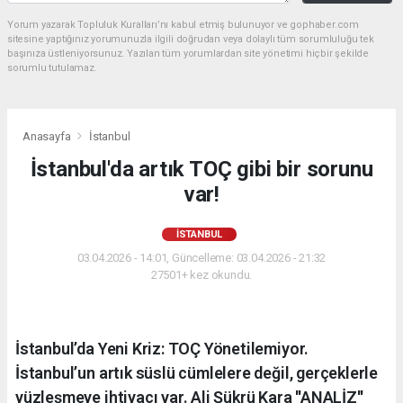
Yorum yazarak Topluluk Kuralları’nı kabul etmiş bulunuyor ve gophaber.com
sitesine yaptığınız yorumunuzla ilgili doğrudan veya dolaylı tüm sorumluluğu tek
başınıza üstleniyorsunuz. Yazılan tüm yorumlardan site yönetimi hiçbir şekilde
sorumlu tutulamaz.
Anasayfa
İstanbul
İstanbul'da artık TOÇ gibi bir sorunu
var!
İSTANBUL
03.04.2026 - 14:01, Güncelleme: 03.04.2026 - 21:32
27501+ kez okundu.
İstanbul’da Yeni Kriz: TOÇ Yönetilemiyor.
İstanbul’un artık süslü cümlelere değil, gerçeklerle
yüzleşmeye ihtiyacı var. Ali Şükrü Kara ''ANALİZ''