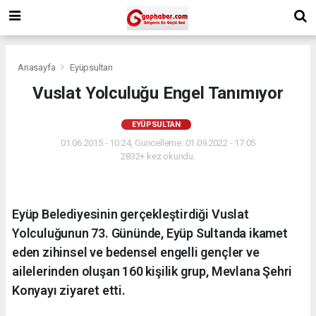
Anasayfa
Eyüpsultan
Vuslat Yolculuğu Engel Tanımıyor
EYÜPSULTAN
01.06.2015 - 10:24, Güncelleme: 01.09.2022 - 17:05
2832+ kez okundu.
Eyüp Belediyesinin gerçekleştirdiği Vuslat
Yolculuğunun 73. Gününde, Eyüp Sultanda ikamet
eden zihinsel ve bedensel engelli gençler ve
ailelerinden oluşan 160 kişilik grup, Mevlana Şehri
Konyayı ziyaret etti.