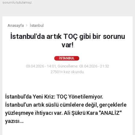
sorumlu tutulamaz.
Anasayfa
İstanbul
İstanbul'da artık TOÇ gibi bir sorunu
var!
İSTANBUL
03.04.2026 - 14:01, Güncelleme: 03.04.2026 - 21:32
27501+ kez okundu.
İstanbul’da Yeni Kriz: TOÇ Yönetilemiyor.
İstanbul’un artık süslü cümlelere değil, gerçeklerle
yüzleşmeye ihtiyacı var. Ali Şükrü Kara ''ANALİZ''
yazısı...