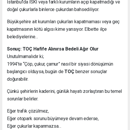
İstanbul’da İSKİ veya farklı kurumların açıp kapatmadığı ve
doğal çukurlarla binlerce çukurdan bahsediliyor.
Büyükşehire ait kurumları çukurları kapatmaması veya geç
kapatmasının kötü algısı kime yansıyor. Elbette ilçe
belediyelerine…
Sonuç: TOÇ Hafife Alınırsa Bedeli Ağır Olur
Unutulmamalıdır ki;
1994’te “Çöp, çukur, çamur” nasıl bir siyasi dönüşümün
başlangıcı olduysa, bugün de
TOÇ
benzer sonuçlar
doğurabilir.
Çünkü şehirlerin kaderini, günlük hayatı zorlaştıran bu temel
sorunlar belirler.
Eğer trafik çözülmez,
Eğer otopark sorunu büyümeye devam ederse,
Eğer çukurlar kapanmazsa…