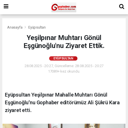
Anasayfa
Eyüpsultan
Yeşilpınar Muhtarı Gönül
Eşgünoğlu'nu Ziyaret Ettik.
EYÜPSULTAN
28.08.2025 - 20:27, Güncelleme: 28.08.2025 - 20:27
17089+ kez okundu.
Eyüpsultan Yeşilpınar Mahalle Muhtarı Gönül
Eşgünoğlu'nu Gophaber editörümüz Ali Şükrü Kara
ziyaret etti.