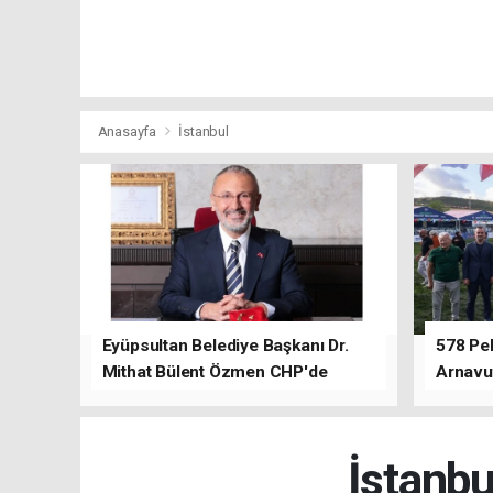
Anasayfa
İstanbul
Eyüpsultan Belediye Başkanı Dr.
578 Peh
Mithat Bülent Özmen CHP'de
Arnavu
kalacağını ifade etti.
İstanbu