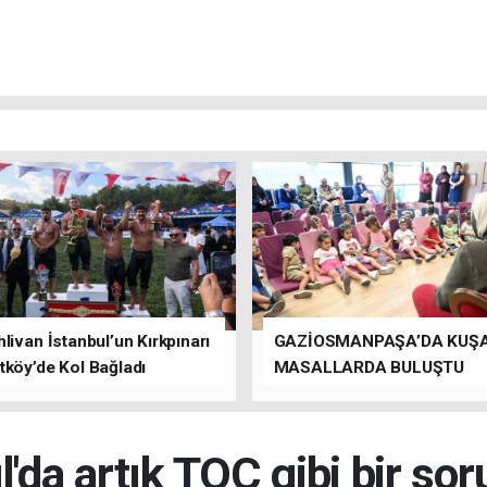
livan İstanbul’un Kırkpınarı
GAZİOSMANPAŞA’DA KUŞ
tköy’de Kol Bağladı
MASALLARDA BULUŞTU
l'da artık TOÇ gibi bir sor