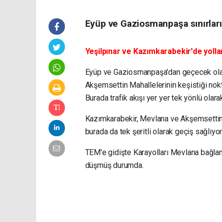
Eyüp ve Gaziosmanpaşa sınırları
Yeşilpınar ve Kazımkarabekir'de yolla
Eyüp ve Gaziosmanpaşa'dan geçecek olan Me
Akşemsettin Mahallelerinin keşistiği nokta
Burada trafik akışı yer yer tek yönlü olar
Kazımkarabekir, Mevlana ve Akşemsettin M
burada da tek şeritli olarak geçiş sağlıyor.
TEM'e gidişte Karayolları Mevlana bağlan
düşmüş durumda.