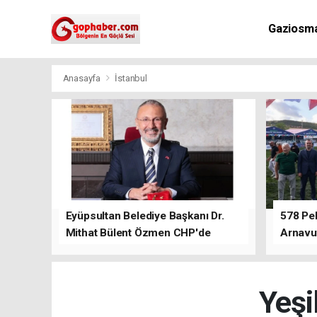
Gaziosm
Anasayfa
İstanbul
Eyüpsultan Belediye Başkanı Dr.
578 Peh
Mithat Bülent Özmen CHP'de
Arnavu
kalacağını ifade etti.
Yeşi