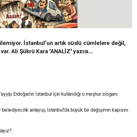
ilemiyor. İstanbul’un artık süslü cümlelere değil,
r. Ali Şükrü Kara ''ANALİZ'' yazısı...
yyip Erdoğan’ın İstanbul için kullandığı o meşhur sloganı:
belediyecilik anlayışı, İstanbul’da büyük bir değişimin kapısını
dayız?