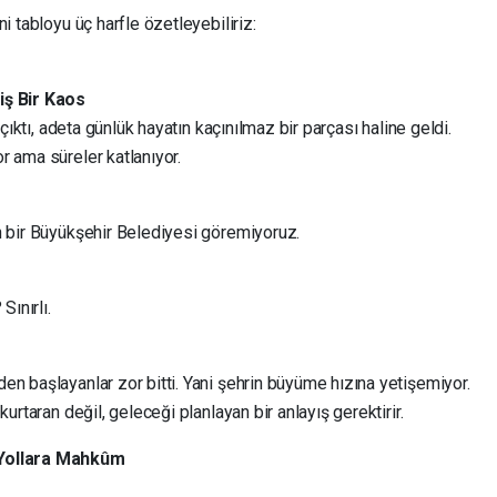
i tabloyu üç harfle özetleyebiliriz:
iş Bir Kaos
 çıktı, adeta günlük hayatın kaçınılmaz bir parçası haline geldi.
r ama süreler katlanıyor.
n bir Büyükşehir Belediyesi göremiyoruz.
Sınırlı.
n başlayanlar zor bitti. Yani şehrin büyüme hızına yetişemiyor.
urtaran değil, geleceği planlayan bir anlayış gerektirir.
 Yollara Mahkûm