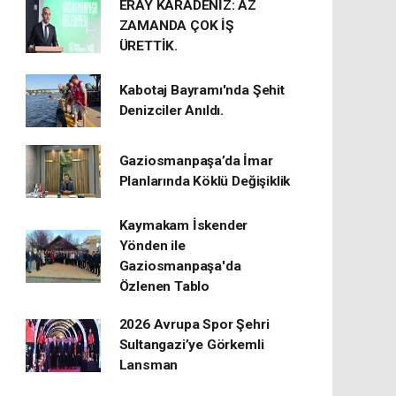
ERAY KARADENİZ: AZ
ZAMANDA ÇOK İŞ
ÜRETTİK.
Kabotaj Bayramı'nda Şehit
Denizciler Anıldı.
Gaziosmanpaşa’da İmar
Planlarında Köklü Değişiklik
Kaymakam İskender
Yönden ile
Gaziosmanpaşa'da
Özlenen Tablo
2026 Avrupa Spor Şehri
Sultangazi’ye Görkemli
Lansman