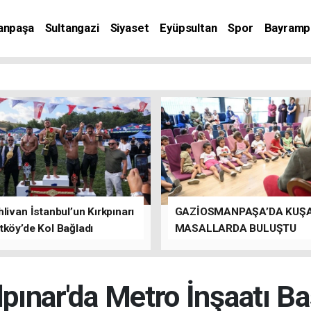
anpaşa
Sultangazi
Siyaset
Eyüpsultan
Spor
Bayramp
livan İstanbul’un Kırkpınarı
GAZİOSMANPAŞA’DA KUŞ
tköy’de Kol Bağladı
MASALLARDA BULUŞTU
lpınar'da Metro İnşaatı Ba