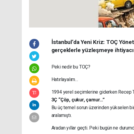
İstanbul’da Yeni Kriz: TOÇ Yönet
gerçeklerle yüzleşmeye ihtiyacı va
Peki nedir bu TOÇ?
Hatırlayalım…
1994 yerel seçimlerine giderken Recep Ta
3Ç “Çöp, çukur, çamur…”
Bu üç temel sorun üzerinden yükselen bir 
aralamıştı.
Aradan yıllar geçti. Peki bugün ne durum