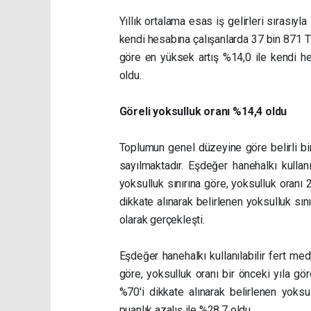
Yıllık ortalama esas iş gelirleri sırasıy
kendi hesabına çalışanlarda 37 bin 871 T
göre en yüksek artış %14,0 ile kendi he
oldu.
Göreli yoksulluk oranı %14,4 oldu
Toplumun genel düzeyine göre belirli bir
sayılmaktadır. Eşdeğer hanehalkı kullanı
yoksulluk sınırına göre, yoksulluk oranı
dikkate alınarak belirlenen yoksulluk sı
olarak gerçekleşti.
Eşdeğer hanehalkı kullanılabilir fert med
göre, yoksulluk oranı bir önceki yıla gö
%70'i dikkate alınarak belirlenen yoksu
puanlık azalış ile %28,7 oldu.