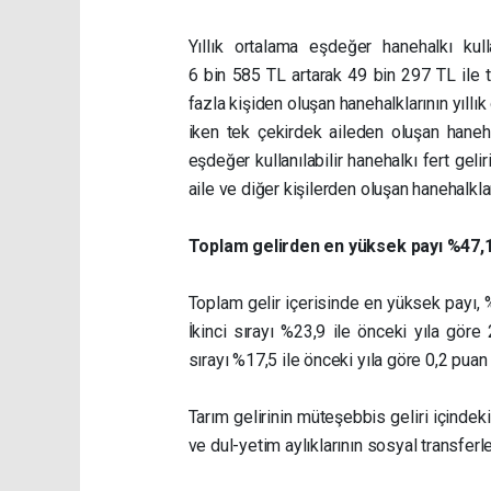
Yıllık ortalama eşdeğer hanehalkı kull
6 bin 585 TL artarak 49 bin 297 TL ile t
fazla kişiden oluşan hanehalklarının yıllık
iken tek çekirdek aileden oluşan haneh
eşdeğer kullanılabilir hanehalkı fert geli
aile ve diğer kişilerden oluşan hanehalklar
Toplam gelirden en yüksek payı %47,1 
Toplam gelir içerisinde en yüksek payı, %4
İkinci sırayı %23,9 ile önceki yıla göre
sırayı %17,5 ile önceki yıla göre 0,2 puan
Tarım gelirinin müteşebbis geliri içindek
ve dul-yetim aylıklarının sosyal transferl