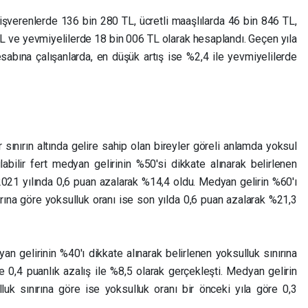
la işverenlerde 136 bin 280 TL, ücretli maaşlılarda 46 bin 846 TL,
L ve yevmiyelilerde 18 bin 006 TL olarak hesaplandı. Geçen yıla
sabına çalışanlarda, en düşük artış ise %2,4 ile yevmiyelilerde
 sınırın altında gelire sahip olan bireyler göreli anlamda yoksul
labilir fert medyan gelirinin %50'si dikkate alınarak belirlenen
 2021 yılında 0,6 puan azalarak %14,4 oldu. Medyan gelirin %60'ı
nırına göre yoksulluk oranı ise son yılda 0,6 puan azalarak %21,3
yan gelirinin %40'ı dikkate alınarak belirlenen yoksulluk sınırına
re 0,4 puanlık azalış ile %8,5 olarak gerçekleşti. Medyan gelirin
lluk sınırına göre ise yoksulluk oranı bir önceki yıla göre 0,3