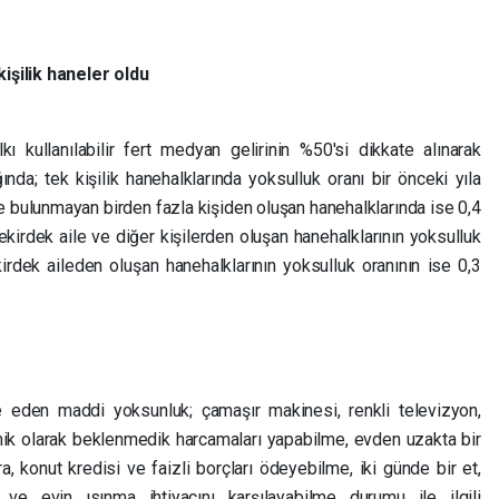
işilik haneler oldu
 kullanılabilir fert medyan gelirinin %50'si dikkate alınarak
ında; tek kişilik hanehalklarında yoksulluk oranı bir önceki yıla
le bulunmayan birden fazla kişiden oluşan hanehalklarında ise 0,4
ekirdek aile ve diğer kişilerden oluşan hanehalklarının yoksulluk
irdek aileden oluşan hanehalklarının yoksulluk oranının ise 0,3
e eden maddi yoksunluk; çamaşır makinesi, renkli televizyon,
mik olarak beklenmedik harcamaları yapabilme, evden uzakta bir
ira, konut kredisi ve faizli borçları ödeyebilme, iki günde bir et,
ve evin ısınma ihtiyacını karşılayabilme durumu ile ilgili