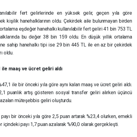
anılabilir fert gelirlerinde en yüksek gelir, geçen yıla göre
ek kişilik hanehalklarının oldu. Çekirdek aile bulunmayan birden
 ortalama eşdeğer hanehalkı kullanılabilir fert geliri 41 bin 753 TL
alklarında bu değer 38 bin 159 oldu. En düşük yıllık ortalama
rine sahip hanehalkı tipi ise 29 bin 445 TL ile en az bir çekirdek
ı oldu.
ile maaş ve ücret geliri aldı
7,1 ile bir önceki yıla göre aynı kalan maaş ve ücret geliri aldı.
 2,1 puanlık artış gösteren sosyal transfer geliri alırken üçüncü
 azalan müteşebbis geliri oluşturdu.
i payı bir önceki yıla göre 2,5 puan artarak %23,4 olurken, emekli
er içindeki payı 1,7 puan azalarak %90,0 olarak gerçekleşti.