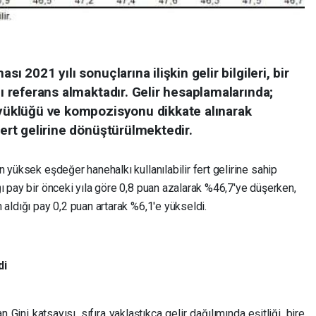
ı 2021 yılı sonuçlarına ilişkin gelir bilgileri, bir
nı referans almaktadır. Gelir hesaplamalarında;
büyüklüğü ve kompozisyonu dikkate alınarak
fert gelirine dönüştürülmektedir.
 yüksek eşdeğer hanehalkı kullanılabilir fert gelirine sahip
ı pay bir önceki yıla göre 0,8 puan azalarak %46,7'ye düşerken,
 aldığı pay 0,2 puan artarak %6,1'e yükseldi.
di
n Gini katsayısı, sıfıra yaklaştıkça gelir dağılımında eşitliği, bire