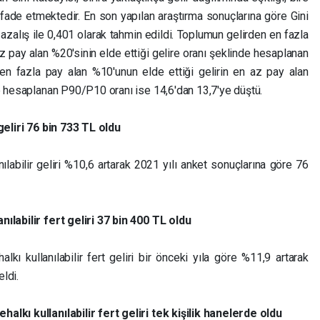
ifade etmektedir. En son yapılan araştırma sonuçlarına göre Gini
 azalış ile 0,401 olarak tahmin edildi. Toplumun gelirden en fazla
az pay alan %20'sinin elde ettiği gelire oranı şeklinde hesaplanan
en fazla pay alan %10'unun elde ettiği gelirin en az pay alan
de hesaplanan P90/P10 oranı ise 14,6'dan 13,7'ye düştü.
 geliri 76 bin 733 TL oldu
nılabilir geliri %10,6 artarak 2021 yılı anket sonuçlarına göre 76
ılabilir fert geliri 37 bin 400 TL oldu
lkı kullanılabilir fert geliri bir önceki yıla göre %11,9 artarak
ldi.
alkı kullanılabilir fert geliri tek kişilik hanelerde oldu