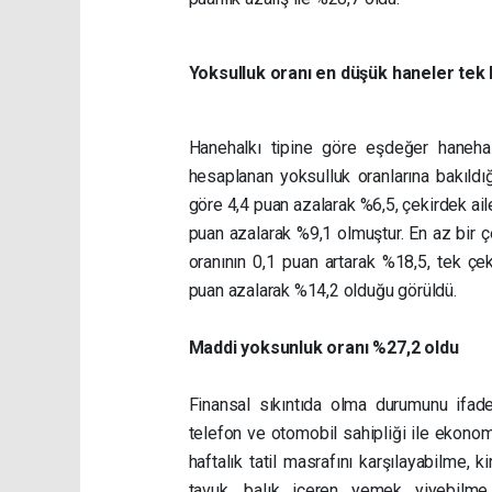
Yoksulluk oranı en düşük haneler tek k
Hanehalkı tipine göre eşdeğer hanehalkı
hesaplanan yoksulluk oranlarına bakıldığ
göre 4,4 puan azalarak %6,5, çekirdek ai
puan azalarak %9,1 olmuştur. En az bir ç
oranının 0,1 puan artarak %18,5, tek çek
puan azalarak %14,2 olduğu görüldü.
Maddi yoksunluk oranı %27,2 oldu
Finansal sıkıntıda olma durumunu ifad
telefon ve otomobil sahipliği ile ekono
haftalık tatil masrafını karşılayabilme, k
tavuk, balık içeren yemek yiyebilme 