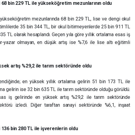
ri 68 bin 229 TL ile yükseköğretim mezunlarının oldu
yla yükseköğretim mezunlarında 68 bin 229 TL, lise ve dengi okul
itimlilerde 35 bin 344 TL, bir okul bitirmeyenlerde 25 bin 911 TL
35 TL olarak hesaplandı. Geçen yıla göre yıllık ortalama esas iş
r-yazar olmayan, en düşük artış ise %7,6 ile lise altı eğitimli
üksek artış %29,2 ile tarım sektöründe oldu
lendiğinde; en yüksek yıllık ortalama gelirin 51 bin 173 TL ile
ma gelirin ise 32 bin 635 TL ile tarım sektöründe olduğu görüldü.
esas iş gelirinde en yüksek artış %29,2 ile tarım sektöründe
ktörü izledi. Diğer taraftan sanayi sektöründe %6,1, inşaat
i 136 bin 280 TL ile işverenlerin oldu