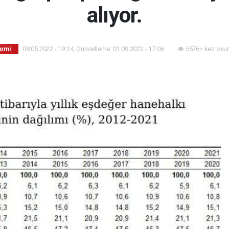
alıyor.
08.05.2022 - 19:24, Güncelleme: 01.09.2022 - 17:06
5576+ kez oku
omi