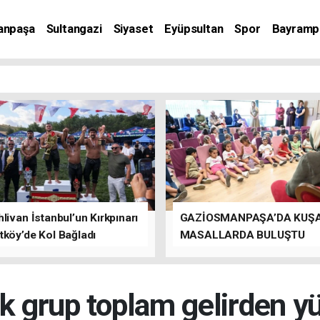
anpaşa
Sultangazi
Siyaset
Eyüpsultan
Spor
Bayramp
livan İstanbul’un Kırkpınarı
GAZİOSMANPAŞA’DA KUŞ
tköy’de Kol Bağladı
MASALLARDA BULUŞTU
ik grup toplam gelirden y