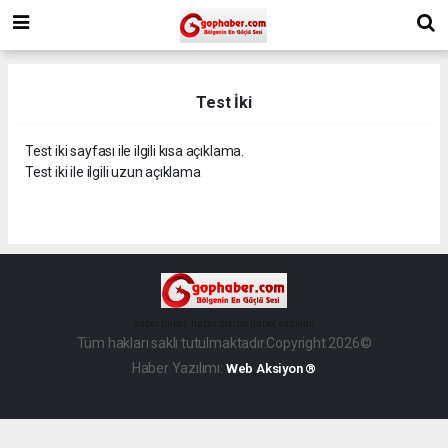
Test İki
Test iki sayfası ile ilgili kısa açıklama.
Test iki ile ilgili uzun açıklama
haber paketi
haber scripti
haber yazılımı
Tüm hakları saklı tutulmaktadır.Copyright 2026©
Haber Yazılımı:
Web Aksiyon ®