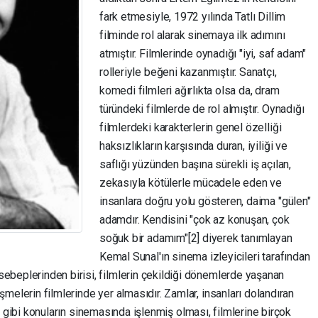
fark etmesiyle, 1972 yılında Tatlı Dillim
filminde rol alarak sinemaya ilk adımını
atmıştır. Filmlerinde oynadığı "iyi, saf adam"
rolleriyle beğeni kazanmıştır. Sanatçı,
komedi filmleri ağırlıkta olsa da, dram
türündeki filmlerde de rol almıştır. Oynadığı
filmlerdeki karakterlerin genel özelliği
haksızlıkların karşısında duran, iyiliği ve
saflığı yüzünden başına sürekli iş açılan,
zekasıyla kötülerle mücadele eden ve
insanlara doğru yolu gösteren, daima "gülen"
adamdır. Kendisini "çok az konuşan, çok
soğuk bir adamım"[2] diyerek tanımlayan
Kemal Sunal'ın sinema izleyicileri tarafından
beplerinden birisi, filmlerin çekildiği dönemlerde yaşanan
elerin filmlerinde yer almasıdır. Zamlar, insanları dolandıran
öre gibi konuların sinemasında işlenmiş olması, filmlerine birçok