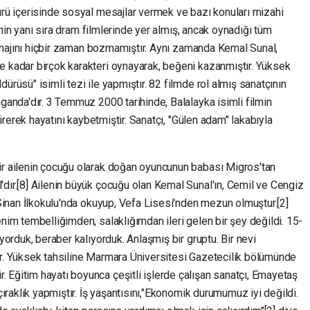
ürü içerisinde sosyal mesajlar vermek ve bazı konuları mizahi
rinin yanı sıra dram filmlerinde yer almış, ancak oynadığı tüm
" imajını hiçbir zaman bozmamıştır. Aynı zamanda Kemal Sunal,
 kadar birçok karakteri oynayarak, beğeni kazanmıştır. Yüksek
rüsü" isimli tezi ile yapmıştır. 82 filmde rol almış sanatçının
ganda'dır. 3 Temmuz 2000 tarihinde, Balalayka isimli filmin
çirerek hayatını kaybetmiştir. Sanatçı, "Gülen adam" lakabıyla
ir ailenin çocuğu olarak doğan oyuncunun babası Migros'tan
dır.[8] Ailenin büyük çocuğu olan Kemal Sunal'ın, Cemil ve Cengiz
 Sinan İlkokulu'nda okuyup, Vefa Lisesi'nden mezun olmuştur.[2]
nim tembelliğimden, salaklığımdan ileri gelen bir şey değildi. 15-
yorduk, beraber kalıyorduk. Anlaşmış bir gruptu. Bir nevi
ştır. Yüksek tahsiline Marmara Üniversitesi Gazetecilik bölümünde
Eğitim hayatı boyunca çeşitli işlerde çalışan sanatçı, Emayetaş
çıraklık yapmıştır. İş yaşantısını,"Ekonomik durumumuz iyi değildi.