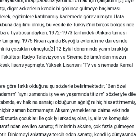
e ayakkabı, kitap parasına yardımcı olmak için çalışırdım"[2] diye
atçı, diğer askerlerin kendisini görünce gülmeye başlaması
ilerek, eğitimlere katılmamış, kademede görev almıştır. Usta
rubuna dağıtımı olmuş, bu vesile ile Türkiye'nin birçok bölgesinde
kabare tiyatrosundayken, 1972-1973 tarihindeki Ankara turnesi
le tanışmış, 1975 Nisan ayında Beyoğlu evlendirme dairesinde
mli iki çocukları olmuştur.[2] 12 Eylül döneminde yarım bıraktığı
şim Fakültesi Radyo Televizyon ve Sinema Bölümü'nden mezun
yüksek lisans yapmıştır. Yüksek Lisansını "TV ve sinemada Kemal
lere göre farklı olduğunu şu sözlerle belirtmektedir; "Ben özel
damım" "aynı zamanda iş ve ev yaşamında titizim" sözleriyle dile
kitabında, ev halkına sanatçı olduğunun ağırlığını hiç hissettirmemiş,
ini hiçbir zaman bozmamıştır. Akşam yemeklerine daima vaktinde
düsturda çocukları ile çok iyi arkadaş olan, iş, aile ve komşuluk
tarafından sevilen sanatçı; filmlerinin aksine, çok fazla gülmeyen
tir. Dinlemeyi anlatmaya tercih eden sanatçı, kendi iç dünyasında