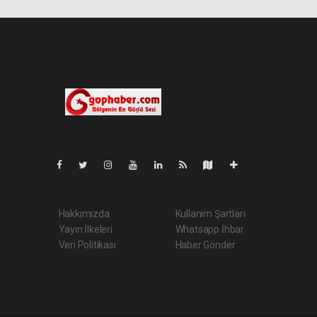
Pro-0.034
Hakkımızda
Kullanım Şartları
Yayın İlkeleri
Whatsapp İhbar
Veri Politikası
Haber Gönder