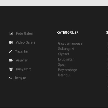
KATEGORİLER
S
Foto Galeri
Video Galeri
Gaziosmanpaşa
Sultangazi
Yazarlar
Siyaset
Eyüpsultan
Arşivler
Spor
Künyemiz
Bayrampaşa
İstanbul
İletişim