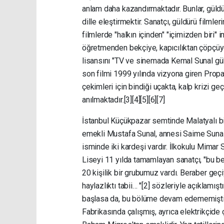
anlam daha kazandırmaktadır. Bunlar, güld
dille eleştirmektir. Sanatçı, güldürü filmle
filmlerde "halkın içinden" "içimizden biri
öğretmenden bekçiye, kapıcılıktan çöpçüye
lisansını "TV ve sinemada Kemal Sunal güldü
son filmi 1999 yılında vizyona giren Propa
çekimleri için bindiği uçakta, kalp krizi ge
anılmaktadır.[3][4][5][6][7]
İstanbul Küçükpazar semtinde Malatyalı b
emekli Mustafa Sunal, annesi Saime Sunal'
isminde iki kardeşi vardır. İlkokulu Mimar
Liseyi 11 yılda tamamlayan sanatçı, "bu be
20 kişilik bir grubumuz vardı. Beraber geçi
haylazlıktı tabii… "[2] sözleriyle açıklamı
başlasa da, bu bölüme devam edememiştir. 
Fabrikasında çalışmış, ayrıca elektrikçide 