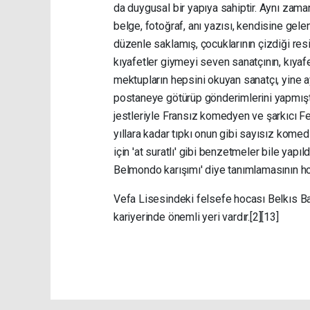
da duygusal bir yapıya sahiptir. Aynı zamand
belge, fotoğraf, anı yazısı, kendisine gelen
düzenle saklamış, çocuklarının çizdiği resi
kıyafetler giymeyi seven sanatçının, kıyaf
mektupların hepsini okuyan sanatçı, yine 
postaneye götürüp gönderimlerini yapmışt
jestleriyle Fransız komedyen ve şarkıcı Fe
yıllara kadar tıpkı onun gibi sayısız komedi
için 'at suratlı' gibi benzetmeler bile yap
Belmondo karışımı' diye tanımlamasının hoşu
Vefa Lisesindeki felsefe hocası Belkıs Balk
kariyerinde önemli yeri vardır.[2][13]