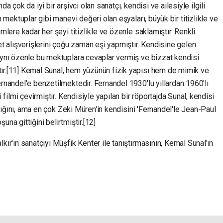
a çok da iyi bir arşivci olan sanatçı, kendisi ve ailesiyle ilgili
 mektuplar gibi manevi değeri olan eşyaları, büyük bir titizlikle ve
mlere kadar her şeyi titizlikle ve özenle saklamıştır. Renkli
et alışverişlerini çoğu zaman eşi yapmıştır. Kendisine gelen
aynı özenle bu mektuplara cevaplar vermiş ve bizzat kendisi
ır.[11] Kemal Sunal, hem yüzünün fizik yapısı hem de mimik ve
rnandel'e benzetilmektedir. Fernandel 1930'lu yıllardan 1960'lı
 filmi çevirmiştir. Kendisiyle yapılan bir röportajda Sunal, kendisi
ıldığını, ama en çok Zeki Müren'in kendisini 'Fernandel'le Jean-Paul
na gittiğini belirtmiştir.[12]
ır'ın sanatçıyı Müşfik Kenter ile tanıştırmasının, Kemal Sunal'ın