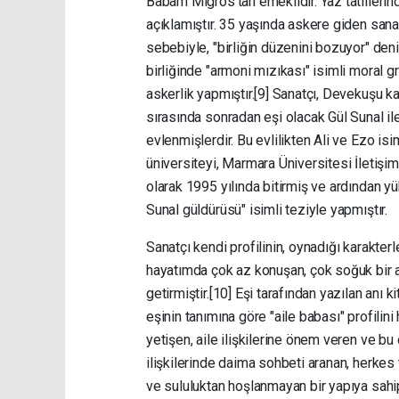
Babam Migros'tan emeklidir. Yaz tatillerind
açıklamıştır. 35 yaşında askere giden san
sebebiyle, "birliğin düzenini bozuyor" den
birliğinde "armoni mızıkası" isimli moral g
askerlik yapmıştır.[9] Sanatçı, Devekuşu 
sırasında sonradan eşi olacak Gül Sunal i
evlenmişlerdir. Bu evlilikten Ali ve Ezo isi
üniversiteyi, Marmara Üniversitesi İleti
olarak 1995 yılında bitirmiş ve ardından 
Sunal güldürüsü" isimli teziyle yapmıştır.
Sanatçı kendi profilinin, oynadığı karakter
hayatımda çok az konuşan, çok soğuk bir a
getirmiştir.[10] Eşi tarafından yazılan anı 
eşinin tanımına göre "aile babası" profil
yetişen, aile ilişkilerine önem veren ve bu 
ilişkilerinde daima sohbeti aranan, herkes 
ve sululuktan hoşlanmayan bir yapıya sahip