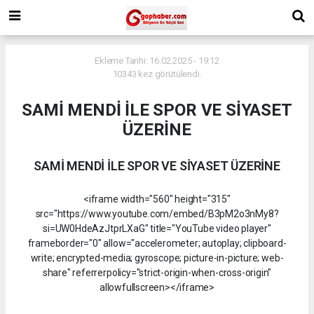
Ekleme Tarihi: 16.02.2025 - 19:12
10343 kez görütülendi.
SAMİ MENDİ İLE SPOR VE SİYASET
ÜZERİNE
SAMİ MENDİ İLE SPOR VE SİYASET ÜZERİNE
<iframe width="560" height="315"
src="https://www.youtube.com/embed/B3pM2o3nMy8?
si=UW0HdeAzJtprLXaG" title="YouTube video player"
frameborder="0" allow="accelerometer; autoplay; clipboard-
write; encrypted-media; gyroscope; picture-in-picture; web-
share" referrerpolicy="strict-origin-when-cross-origin"
allowfullscreen></iframe>